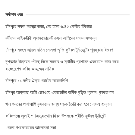
সর্বশেষ খবর
চাঁদপুরে সফল অস্ত্রোপচার, বের হলো ৬.৪৫ কেজির টিউমার
বর্ষীয়ান আইনজীবী অ্যাডভোকেট রুহুল আমিনের দাফন সম্পন্ন
চাঁদপুরে মরহুম আব্দুল মতিন মোল্লা স্মৃতি ফুটবল টুর্নামেন্টের পুরস্কার বিতরণ
দৃশ্যমান উন্নয়ন পৌঁছে দিতে সরকার ও স্থানীয় প্রশাসন একযোগে কাজ করে
যাচ্ছে:শেখ ফরিদ আহম্মেদ মানিক
চাঁদপুরে ১১ দলীয় ঐক্য জোটের স্মারকলিপি
চাঁদপুর আক্কাছ আলী রেলওয়ে একাডেমির বার্ষিক বৃত্তি প্রদান, বৃক্ষরোপান
খাল খননের পাশাপাশি কৃষকদের জন্য সড়ক তৈরি করা হবে : এমএ হান্নান
ফরিদগঞ্জে জুলাই গণঅভ্যুত্থান দিবস উপলক্ষে প্রীতি ফুটবল টুর্নামেন্ট
জেলা গণফোরামের আলোচনা সভা