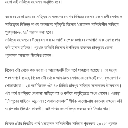
মতো এই সাহিত্য সম্মেলন অনুষ্ঠিত হবে।
বরাবরের মতো এবারের সাহিত্য সম্মেলনেও দেশের বিভিন্ন জেলার ৫জন গুণী লেখককে
সাহিত্যের বিভিন্ন শাখায় অবদানের স্বীকৃতি হিসেবে ‘মোহাম্মদ নাসিরউদ্দীন সাহিত্য
পুরস্কার-২০২৫’ প্রদান করা হবে।
সাহিত্য সম্মেলনের উদ্বোধন করবেন জাতীয় প্রেসক্লাবের সভাপতি এবং দেশবরেণ্য
কবি হাসান হাফিজ। প্রধান অতিথি হিসেবে উপস্থিত থাকবেন চাঁদপুরের জেলা
প্রশাসক আহমেদ জিয়াউর রহমান।
বিকেল ৩টা থেকে শুরু হওয়া এ আয়োজনটি তিন পর্বে সাজানো হয়েছে। এর মধ্যে
প্রথম পর্বে রয়েছে বিকেল ৩টা থেকে আমন্ত্রিত লেখকদের রেজিস্ট্রেশন, বৃক্ষরোপণ ও
শোভাযাত্রা। ২য় পর্বে বিকেল ৩টা ৪৫ মিনিটে চাঁদপুর সাহিত্য সম্মেলনের উদ্বোধন।
এই পর্বে উপস্থিত লেখকরা সাহিত্যপাঠ ও কবিতা আবৃত্তিতে অংশ নেবেন। এছাড়া
“চাঁদপুরের সাহিত্য আন্দোলন : একাল-সেকাল” শীর্ষক আলোচনায় বক্তব্য রাখবেন কবি
ও গল্পকার ইলিয়াস ফারুকী। এই পর্বের সভাপতিত্ব করবেন কবি মিজান খান।
বিকেল ৫টায় দ্বিতীয় পর্বে “মোহাম্মদ নাসিরউদ্দীন সাহিত্য পুরস্কার-২০২৫” প্রদান