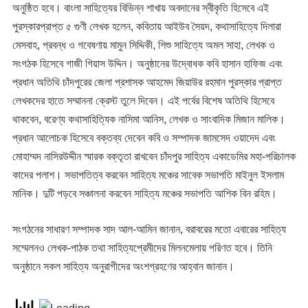
অনুষ্ঠিত হবে। বাংলা সাহিত্যের বিভিন্ন শাখায় অবদানের স্বীকৃতি হিসেবে এই
পুরস্কারপ্রাপ্ত ৫ গুণী লেখক হলেন, কবিতায় আইউব সৈয়দ, কথাসাহিত্যে দিলারা
মেসবাহ, প্রবন্ধ ও গবেষণায় মামুন সিদ্দিকী, শিশু সাহিত্যে অমল সাহা, লেখক ও
সংগঠক হিসেবে গাজী গিয়াস উদ্দিন। অনুষ্ঠানের উদ্বোধক কবি হাসান হাফিজ এবং
প্রধান অতিথি চাঁদপুরের জেলা প্রশাসক আহমেদ জিয়াউর রহমান পুরস্কার প্রাপ্ত
লেখকদের হাতে সম্মাননা ক্রেস্ট তুলে দিবেন। এই পর্বের বিশেষ অতিথি হিসেবে
থাকবেন, বরেণ্য কথাসাহিত্যিক নাসিমা আনিস, লেখক ও সাংবাদিক মিজান মালিক।
প্রধান আলোচক হিসেবে বক্তব্য দেবেন কবি ও সম্পাদক জামসেদ ওয়াদেদ এবং
মোহাম্মদ নাসিরউদ্দীন স্মারক বক্তৃতা রাখবেন চাঁদপুর সাহিত্য একাডেমির মহা-পরিচালক
কাদের পলাশ। সভাপতিত্ব করবেন সাহিত্য মঞ্চের সাবেক সভাপতি মাইনুল ইসলাম
মানিক। দুটি পড়বে সঞ্চালনা করবেন সাহিত্য মঞ্চের সভাপতি আশিক বিন রহিম‌।
সংগঠনের সাধারণ সম্পাদক সাদ আল-আমিন জানান, বরাবরের মতো এবারের সাহিত্য
সম্মেলনও লেখক-পাঠক তথা সাহিত্যপ্রেমীদের মিলনমেলায় পরিণত হবে। তিনি
অনুষ্ঠানে সকল সাহিত্য অনুরাগীদের অংশগ্রহণের আহ্বান জানান।