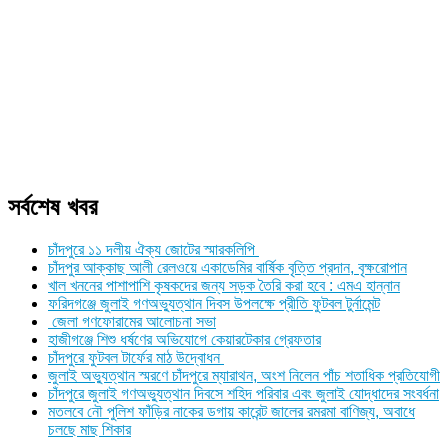
সর্বশেষ খবর
চাঁদপুরে ১১ দলীয় ঐক্য জোটের স্মারকলিপি
চাঁদপুর আক্কাছ আলী রেলওয়ে একাডেমির বার্ষিক বৃত্তি প্রদান, বৃক্ষরোপান
খাল খননের পাশাপাশি কৃষকদের জন্য সড়ক তৈরি করা হবে : এমএ হান্নান
ফরিদগঞ্জে জুলাই গণঅভ্যুত্থান দিবস উপলক্ষে প্রীতি ফুটবল টুর্নামেন্ট
জেলা গণফোরামের আলোচনা সভা
হাজীগঞ্জে শিশু ধর্ষণের অভিযোগে কেয়ারটেকার গ্রেফতার
চাঁদপুরে ফুটবল টার্ফের মাঠ উদ্বোধন
জুলাই অভ্যুত্থান স্মরণে চাঁদপুরে ম্যারাথন, অংশ নিলেন পাঁচ শতাধিক প্রতিযোগী
চাঁদপুরে জুলাই গণঅভ্যুত্থান দিবসে শহিদ পরিবার এবং জুলাই যোদ্ধাদের সংবর্ধনা
মতলবে নৌ পুলিশ ফাঁড়ির নাকের ডগায় কারেন্ট জালের রমরমা বাণিজ্য, অবাধে
চলছে মাছ শিকার