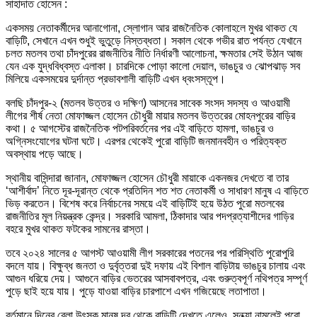
সাহাদাত হোসেন :
একসময় নেতাকর্মীদের আনাগোনা, স্লোগান আর রাজনৈতিক কোলাহলে মুখর থাকত যে
বাড়িটি, সেখানে এখন শুধুই ভুতুড়ে নিস্তব্ধতা। সকাল থেকে গভীর রাত পর্যন্ত যেখানে
চলত মতলব তথা চাঁদপুরের রাজনীতির নীতি নির্ধারণী আলোচনা, ক্ষমতার সেই উঠান আজ
যেন এক যুদ্ধবিধ্বস্ত এলাকা। চারদিকে পোড়া কালো দেয়াল, ভাঙচুর ও ঝোপঝাড় সব
মিলিয়ে একসময়ের দুর্দান্ত প্রভাবশালী বাড়িটি এখন ধ্বংসস্তূপ।
বলছি চাঁদপুর-২ (মতলব উত্তর ও দক্ষিণ) আসনের সাবেক সংসদ সদস্য ও আওয়ামী
লীগের শীর্ষ নেতা মোফাজ্জল হোসেন চৌধুরী মায়ার মতলব উত্তরের মোহনপুরের বাড়ির
কথা। ৫ আগস্টের রাজনৈতিক পটপরিবর্তনের পর এই বাড়িতে হামলা, ভাঙচুর ও
অগ্নিসংযোগের ঘটনা ঘটে। এরপর থেকেই পুরো বাড়িটি জনমানবহীন ও পরিত্যক্ত
অবস্থায় পড়ে আছে।
স্থানীয় বাসিন্দারা জানান, মোফাজ্জল হোসেন চৌধুরী মায়াকে একনজর দেখতে বা তার
‘আশীর্বাদ’ নিতে দূর-দূরান্ত থেকে প্রতিদিন শত শত নেতাকর্মী ও সাধারণ মানুষ এ বাড়িতে
ভিড় করতেন। বিশেষ করে নির্বাচনের সময়ে এই বাড়িটিই হয়ে উঠত পুরো মতলবের
রাজনীতির মূল নিয়ন্ত্রক কেন্দ্র। সরকারি আমলা, ঠিকাদার আর পদপ্রত্যাশীদের গাড়ির
বহরে মুখর থাকত ফটকের সামনের রাস্তা।
তবে ২০২৪ সালের ৫ আগস্ট আওয়ামী লীগ সরকারের পতনের পর পরিস্থিতি পুরোপুরি
বদলে যায়। বিক্ষুব্ধ জনতা ও দুর্বৃত্তরা দুই দফায় এই বিশাল বাড়িটায় ভাঙচুর চালায় এবং
আগুন ধরিয়ে দেয়। আগুনে বাড়ির ভেতরের আসবাবপত্র, এবং গুরুত্বপূর্ণ নথিপত্র সম্পূর্ণ
পুড়ে ছাই হয়ে যায়। পুড়ে যাওয়া বাড়ির চারপাশে এখন গজিয়েছে লতাপাতা।
বর্তমানে দিনের বেলা উৎসুক মানুষ দূর থেকে বাড়িটি দেখতে এলেও, সন্ধ্যা নামলেই পুরো