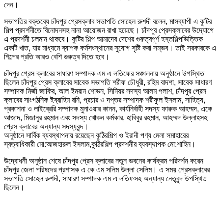
দেন।
সভাপতির বক্তব্যে চাঁদপুর প্রেসক্লাব সভাপতি সোহেল রুশদী বলেন, মাসব্যাপী এ কুটির
শিল্প প্রদর্শনীতে বিনোদনসহ নানা আয়োজন রাখা হয়েছে। চাঁদপুর প্রেসক্লাবের উদ্যোগে
এ প্রদর্শনী চলমান থাকবে। কুটির শিল্প আমাদের দেশের গুরুত্বপূর্ণ হস্তশিল্পভিত্তিক
একটি খাত, যার মাধ্যমে ব্যাপক কর্মসংস্থানের সুযোগ সৃষ্টি করা সম্ভব। তাই সরকারকে এ
শিল্পের প্রতি আরও বেশি গুরুত্ব দিতে হবে।
চাঁদপুর প্রেস ক্লাবের সাধারণ সম্পাদক এম এ লতিফের সঞ্চালনায় অনুষ্ঠানে উপস্থিত
ছিলেন চাঁদপুর প্রেস ক্লাবের সাবেক সভাপতি শরীফ চৌধুরী, রহিম বাদশা, সাবেক সাধারণ
সম্পাদক মির্জা জাকির, আল ইমরান শোভন, সিনিয়র সদস্য আলম পলাশ, চাঁদপুর প্রেস
ক্লাবের সাংগঠনিক ইব্রাহিম রনি, প্রচার ও দপ্তর সম্পাদক শরীফুল ইসলাম, সাহিত্য,
প্রকাশনা ও লাইব্রেরি সম্পাদক মুনাওয়ার কানন, কার্যনির্বাহী সদস্য ফারুক আহম্মদ, একে
আজাদ, মিজানুর রহমান এবং সদস্য খোকন কর্মকার, হাবিবুর রহমান, আহম্মদ উল্লাহসহ
প্রেস ক্লাবের অন্যান্য সদস্যবৃন্দ।
অনুষ্ঠানে সার্বিক ব্যবস্থাপনায় রয়েছেন কুঠিরশিল্প ও ইরানী পণ্য মেলা সমাহারের
স্বত্বাধিকারী মো:আজহারুল ইসলাম,কুঠিরশিল্প প্রদশনীর ব্যবস্থাপক মো:শাহিন।
উদ্বোধনী অনুষ্ঠান শেষে চাঁদপুর প্রেস ক্লাবের নতুন ভবনের কার্যক্রম পরিদর্শন করেন
চাঁদপুর জেলা পরিষদের প্রশাসক এ কে এম সলিম উল্লা সেলিম। এ সময় প্রেসক্লাবের
সভাপতি সোহেল রুশদী, সাধারণ সম্পাদক এম এ লতিফসহ অন্যান্য নেতৃবৃন্দ উপস্থিত
ছিলেন।