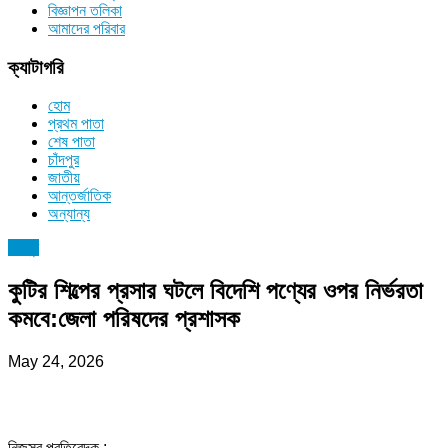
বিজ্ঞাপন তলিকা
আমাদের পরিবার
ক্যাটাগরি
হোম
প্রথম পাতা
শেষ পাতা
চাঁদপুর
জাতীয়
আন্তর্জাতিক
অন্যান্য
চাঁদপুর
কুটির শিল্পের প্রসার ঘটলে বিদেশি পণ্যের ওপর নির্ভরতা
কমবে:জেলা পরিষদের প্রশাসক
May 24, 2026
নিজস্ব প্রতিবেদক :