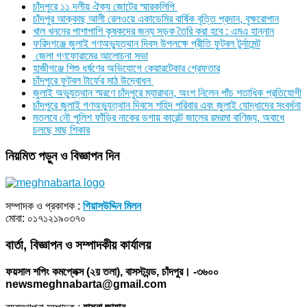
চাঁদপুরে ১১ দলীয় ঐক্য জোটের স্মারকলিপি
চাঁদপুর আক্কাছ আলী রেলওয়ে একাডেমির বার্ষিক বৃত্তি প্রদান, বৃক্ষরোপান
খাল খননের পাশাপাশি কৃষকদের জন্য সড়ক তৈরি করা হবে : এমএ হান্নান
ফরিদগঞ্জে জুলাই গণঅভ্যুত্থান দিবস উপলক্ষে প্রীতি ফুটবল টুর্নামেন্ট
জেলা গণফোরামের আলোচনা সভা
হাজীগঞ্জে শিশু ধর্ষণের অভিযোগে কেয়ারটেকার গ্রেফতার
চাঁদপুরে ফুটবল টার্ফের মাঠ উদ্বোধন
জুলাই অভ্যুত্থান স্মরণে চাঁদপুরে ম্যারাথন, অংশ নিলেন পাঁচ শতাধিক প্রতিযোগী
চাঁদপুরে জুলাই গণঅভ্যুত্থান দিবসে শহিদ পরিবার এবং জুলাই যোদ্ধাদের সংবর্ধনা
মতলবে নৌ পুলিশ ফাঁড়ির নাকের ডগায় কারেন্ট জালের রমরমা বাণিজ্য, অবাধে
চলছে মাছ শিকার
নিয়মিত পড়ুন ও বিজ্ঞাপন দিন
সম্পাদক ও প্রকাশক :
গিয়াসউদ্দিন মিলন
মোবা: ০১৭১২১৯০৩৭০
বার্তা, বিজ্ঞাপন ও সম্পাদকীয় কার্যালয়
ফয়সাল শপিং কমপ্লেক্স (২য় তলা), বাসস্ট্যন্ড, চাঁদপুর। -৩৬০০
newsmeghnabarta@gmail.com