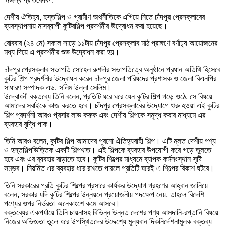
দেশীয় ঐতিহ্য, হস্তশিল্প ও গ্রামীণ অর্থনীতিকে এগিয়ে নিতে চাঁদপুর প্রেসক্লাবের
ব্যবস্থাপনায় মাসব্যাপী কুটিরশিল্প প্রদর্শনীর উদ্বোধন করা হয়েছে।
রোববার (২৪ মে) সকাল সাড়ে ১১টায় চাঁদপুর প্রেসক্লাব মাঠ প্রাঙ্গণে বর্ণাঢ্য আয়োজনের
মধ্য দিয়ে এ প্রদর্শনীর শুভ উদ্বোধন করা হয়।
চাঁদপুর প্রেসক্লাব সভাপতি সোহেল রুশদীর সভাপতিত্বে অনুষ্ঠানে প্রধান অতিথি হিসেবে
কুটির শিল্প প্রদর্শনীর উদ্বোধন করেন চাঁদপুর জেলা পরিষদের প্রশাসক ও জেলা বিএনপির
সাধারণ সম্পাদক এড. সলিম উল্লা সেলিম।
উদ্বোধনী বক্তব্যে তিনি বলেন, প্রতিটি ঘরে ঘরে যেন কুটির শিল্প গড়ে ওঠে, সে বিষয়ে
আমাদের সবাইকে কাজ করতে হবে। চাঁদপুর প্রেসক্লাবের উদ্যোগে শুরু হওয়া এই কুটির
শিল্প প্রদর্শনী আরও প্রসার লাভ করুক এবং দেশীয় শিল্পকে সমৃদ্ধ করার মাধ্যমে এর
ব্যবহার বৃদ্ধি পাক।
তিনি আরও বলেন, কুটির শিল্প আমাদের পুরনো ঐতিহ্যবাহী শিল্প। এটি মূলত দেশীয় পণ্য
ও হস্তশিল্পভিত্তিক একটি শিল্পখাত। এই শিল্পকে ব্যবহার উপযোগী করে গড়ে তুলতে
হবে এবং এর ব্যবহার বাড়াতে হবে। কুটির শিল্পের মাধ্যমে ব্যাপক কর্মসংস্থান সৃষ্টি
সম্ভব। নিয়মিত এর ব্যবহার ধরে রাখতে পারলে প্রতিটি ঘরেই এ শিল্পের বিকাশ ঘটবে।
তিনি সরকারের প্রতি কুটির শিল্পের প্রসারে কার্যকর উদ্যোগ গ্রহণের আহ্বান জানিয়ে
বলেন, সরকার যদি কুটির শিল্পের উন্নয়নে প্রয়োজনীয় পদক্ষেপ নেয়, তাহলে বিদেশি
পণ্যের ওপর নির্ভরতা অনেকাংশে কমে আসবে।
বক্তব্যের একপর্যায়ে তিনি চায়নাসহ বিভিন্ন উন্নত দেশের পণ্য আমদানি-রপ্তানি বিষয়ে
নিজের অভিজ্ঞতা তুলে ধরে উপস্থিতদের উদ্দেশ্যে মূল্যবান দিকনির্দেশনামূলক বক্তব্য