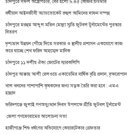
চাঁদপুরে সফল অস্ত্রোপচার, বের হলো ৬.৪৫ কেজির টিউমার
বর্ষীয়ান আইনজীবী অ্যাডভোকেট রুহুল আমিনের দাফন সম্পন্ন
চাঁদপুরে মরহুম আব্দুল মতিন মোল্লা স্মৃতি ফুটবল টুর্নামেন্টের পুরস্কার
বিতরণ
দৃশ্যমান উন্নয়ন পৌঁছে দিতে সরকার ও স্থানীয় প্রশাসন একযোগে কাজ
করে যাচ্ছে:শেখ ফরিদ আহম্মেদ মানিক
চাঁদপুরে ১১ দলীয় ঐক্য জোটের স্মারকলিপি
চাঁদপুর আক্কাছ আলী রেলওয়ে একাডেমির বার্ষিক বৃত্তি প্রদান, বৃক্ষরোপান
খাল খননের পাশাপাশি কৃষকদের জন্য সড়ক তৈরি করা হবে : এমএ
হান্নান
ফরিদগঞ্জে জুলাই গণঅভ্যুত্থান দিবস উপলক্ষে প্রীতি ফুটবল টুর্নামেন্ট
জেলা গণফোরামের আলোচনা সভা
হাজীগঞ্জে শিশু ধর্ষণের অভিযোগে কেয়ারটেকার গ্রেফতার