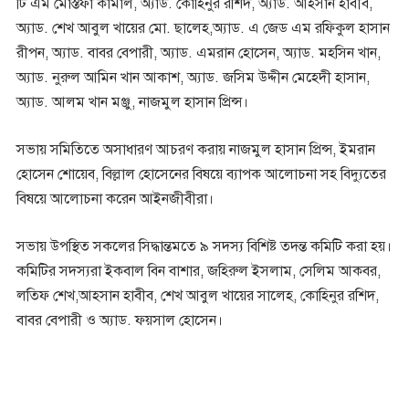
টি এম মোস্তফা কামাল, অ্যাড. কোহিনুর রশিদ, অ্যাড. আহসান হাবীব,
অ্যাড. শেখ আবুল খায়ের মো. ছালেহ,অ্যাড. এ জেড এম রফিকুল হাসান
রীপন, অ্যাড. বাবর বেপারী, অ্যাড. এমরান হোসেন, অ্যাড. মহসিন খান,
অ্যাড. নুরুল আমিন খান আকাশ, অ্যাড. জসিম উদ্দীন মেহেদী হাসান,
অ্যাড. আলম খান মঞ্জু, নাজমুল হাসান প্রিন্স।
সভায় সমিতিতে অসাধারণ আচরণ করায় নাজমুল হাসান প্রিন্স, ইমরান
হোসেন শোয়েব, বিল্লাল হোসেনের বিষয়ে ব্যাপক আলোচনা সহ বিদ্যুতের
বিষয়ে আলোচনা করেন আইনজীবীরা।
সভায় উপস্থিত সকলের সিদ্ধান্তমতে ৯ সদস্য বিশিষ্ট তদন্ত কমিটি করা হয়।
কমিটির সদস্যরা ইকবাল বিন বাশার, জহিরুল ইসলাম, সেলিম আকবর,
লতিফ শেখ,আহসান হাবীব, শেখ আবুল খায়ের সালেহ, কোহিনুর রশিদ,
বাবর বেপারী ও অ্যাড. ফয়সাল হোসেন।