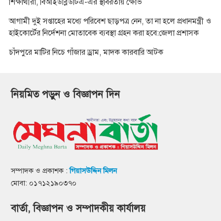
শিক্ষার্থীরা, বিআইডব্লিউটিএ-এর স্থবিরতায় ক্ষোভ
আগামী দুই সপ্তাহের মধ্যে পরিবেশ ছাড়পত্র নেন, তা না হলে প্রধানমন্ত্রী ও
হাইকোর্টের নির্দেশনা মোতাবেক ব্যবস্থা গ্রহন করা হবে:জেলা প্রশাসক
চাঁদপুরে মাটির নিচে গাঁজার ড্রাম, মাদক কারবারি আটক
নিয়মিত পড়ুন ও বিজ্ঞাপন দিন
সম্পাদক ও প্রকাশক :
গিয়াসউদ্দিন মিলন
মোবা: ০১৭১২১৯০৩৭০
বার্তা, বিজ্ঞাপন ও সম্পাদকীয় কার্যালয়