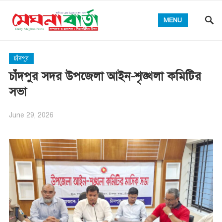
MENU
চাঁদপুর
চাঁদপুর সদর উপজেলা আইন-শৃঙ্খলা কমিটির
সভা
June 29, 2026