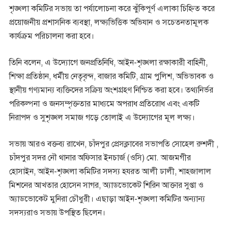
শৃঙ্খলা কমিটির সভায় তা পর্যালোচনা করে ঝুঁকিপূর্ণ এলাকা চিহ্নিত করে
প্রয়োজনীয় প্রশাসনিক ব্যবস্থা, লক্ষ্যভিত্তিক অভিযান ও সচেতনতামূলক
কার্যক্রম পরিচালনা করা হবে।
তিনি বলেন, এ উদ্যোগে জনপ্রতিনিধি, আইন-শৃঙ্খলা রক্ষাকারী বাহিনী,
শিক্ষা প্রতিষ্ঠান, ধর্মীয় নেতৃবৃন্দ, বাজার কমিটি, গ্রাম পুলিশ, অভিভাবক ও
স্থানীয় গণ্যমান্য ব্যক্তিদের সক্রিয় অংশগ্রহণ নিশ্চিত করা হবে। তথ্যনির্ভর
পরিকল্পনা ও জনসম্পৃক্ততার মাধ্যমে অপরাধ প্রতিরোধ এবং একটি
নিরাপদ ও সুশৃঙ্খল সমাজ গড়ে তোলাই এ উদ্যোগের মূল লক্ষ্য।
সভায় আরও বক্তব্য রাখেন, চাঁদপুর প্রেসক্লাবের সভাপতি সোহেল রুশদী ,
চাঁদপুর সদর নৌ থানার অফিসার ইনচার্জ (ওসি) মো. আজমগীর
হোসাইন, আইন-শৃঙ্খলা কমিটির সদস্য হযরত আলী ঢালী, শাহজালাল
মিশনের আখতার হোসেন সাগর, অ্যাডভোকেট শিরিন আক্তার সুপ্তা ও
অ্যাডভোকেট মুনিরা চৌধুরী। এছাড়া আইন-শৃঙ্খলা কমিটির অন্যান্য
সদস্যরাও সভায় উপস্থিত ছিলেন।