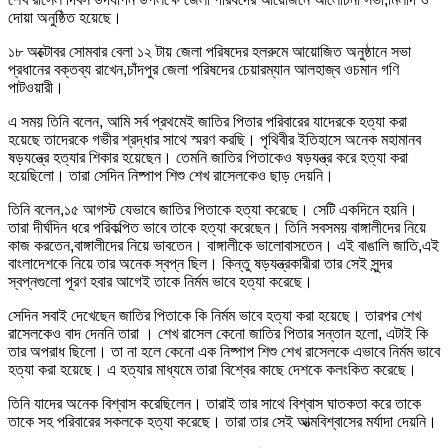
দোয়া অনুষ্ঠিত হয়েছে।
১৮ অক্টোবর সোমবার বেলা ১২ টায় জেলা পরিষদের হলরুমে আয়োজিত অনুষ্ঠানে সভা
প্রধানের বক্তব্য রাখেন,চাঁদপুর জেলা পরিষদের চেয়ারম্যান আলহাজ্ব ওচমান গণি
পাটওয়ারী।
এ সময় তিনি বলেন, আমি সর্ব প্রথমেই জাতির পিতার পরিবারের যাদেরকে হত্যা করা
হয়েছে তাদেরকে গভীর শ্রদ্ধার সাথে স্মরণ করছি। পৃথিবীর ইতিহাসে অনেক মহামানব
ষড়যন্ত্রে হত্যার শিকার হয়েছেন। তেমনি জাতির পিতাকেও ষড়যন্ত্র করে হত্যা করা
হয়েছিলো। তারা সেদিন নিষ্পাপ শিশু শেখ রাসেলকেও ছাড় দেয়নি।
তিনি বলেন,১৫ আগস্ট যেভাবে জাতির পিতাকে হত্যা করেছে। সেটি একদিনে হয়নি।
তারা দীর্ঘদিন ধরে পরিকল্পিত ভাবে তাকে হত্যা করেছেন। তিনি সবসময় বাঙ্গালীদের নিয়ে
কাজ করতেন,বাঙ্গালীদের নিয়ে ভাবতেন। বাঙ্গালীকে ভালোবাসতেন। এই বাঙালি জাতি,এই
বাংলাদেশকে নিয়ে তার অনেক স্বপ্ন ছিল। কিন্তু ষড়যন্ত্রকারীরা তার সেই সুন্দর
স্বপ্নগুলো পূরণ হবার আগেই তাকে নির্মম ভাবে হত্যা করেছে।
সেদিন সবাই দেখেছেন জাতির পিতাকে কি নির্মম ভাবে হত্যা করা হয়েছে। তারপর শেখ
রাসেলকেও বাদ দেননি তারা । শেখ রাসেল কেনো জাতির পিতার সন্তান হলো, এটাই কি
তার অপরাধ ছিলো। তা না হলে কেনো এক নিষ্পাপ শিশু শেখ রাসেলকে এভাবে নির্মম ভাবে
হত্যা করা হয়েছে। এ হত্যার মাধ্যমে তারা বিশ্বের কাছে দেশকে কলংকিত করেছে।
তিনি যাদের অনেক বিশ্বাস করেছিলেন। তারাই তার সাথে বিশ্বাস ঘাতকতা করে তাকে
তাকে সহ পরিবারের সকলকে হত্যা করেছে। তারা তার সেই আত্মবিশ্বাসের মর্যাদা দেয়নি।