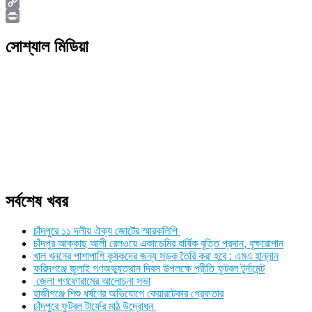
Viber
Copy
Link
Print
সোশ্যাল মিডিয়া
সর্বশেষ খবর
চাঁদপুরে ১১ দলীয় ঐক্য জোটের স্মারকলিপি
চাঁদপুর আক্কাছ আলী রেলওয়ে একাডেমির বার্ষিক বৃত্তি প্রদান, বৃক্ষরোপান
খাল খননের পাশাপাশি কৃষকদের জন্য সড়ক তৈরি করা হবে : এমএ হান্নান
ফরিদগঞ্জে জুলাই গণঅভ্যুত্থান দিবস উপলক্ষে প্রীতি ফুটবল টুর্নামেন্ট
জেলা গণফোরামের আলোচনা সভা
হাজীগঞ্জে শিশু ধর্ষণের অভিযোগে কেয়ারটেকার গ্রেফতার
চাঁদপুরে ফুটবল টার্ফের মাঠ উদ্বোধন