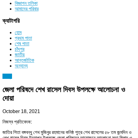
বিজ্ঞাপন তলিকা
আমাদের পরিবার
ক্যাটাগরি
হোম
প্রথম পাতা
শেষ পাতা
চাঁদপুর
জাতীয়
আন্তর্জাতিক
অন্যান্য
চাঁদপুর
জেলা পরিষদে শেখ রাসেল দিবস উপলক্ষে আলোচনা ও
দোয়া
October 18, 2021
নিজস্ব প্রতিবেদক:
জাতির পিতা বঙ্গবন্ধু শেখ মুজিবুর রহমানের কনিষ্ঠ পুত্র শেখ রাসেলের ৫৮ তম জন্মদিন ও
শেখ রাসেল দিবস উদযাপন উপলক্ষে জেলা পরিষদের আয়োজনে আলোচনা সভা,মিলাদ ও