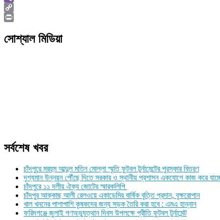
Viber
Copy
Link
Print
সোশ্যাল মিডিয়া
সর্বশেষ খবর
চাঁদপুরে মরহুম আব্দুল মতিন মোল্লা স্মৃতি ফুটবল টুর্নামেন্টের পুরস্কার বিতরণ
দৃশ্যমান উন্নয়ন পৌঁছে দিতে সরকার ও স্থানীয় প্রশাসন একযোগে কাজ করে যাচ্
চাঁদপুরে ১১ দলীয় ঐক্য জোটের স্মারকলিপি
চাঁদপুর আক্কাছ আলী রেলওয়ে একাডেমির বার্ষিক বৃত্তি প্রদান, বৃক্ষরোপান
খাল খননের পাশাপাশি কৃষকদের জন্য সড়ক তৈরি করা হবে : এমএ হান্নান
ফরিদগঞ্জে জুলাই গণঅভ্যুত্থান দিবস উপলক্ষে প্রীতি ফুটবল টুর্নামেন্ট