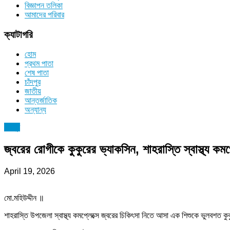
বিজ্ঞাপন তলিকা
আমাদের পরিবার
ক্যাটাগরি
হোম
প্রথম পাতা
শেষ পাতা
চাঁদপুর
জাতীয়
আন্তর্জাতিক
অন্যান্য
চাঁদপুর
জ্বরের রোগীকে কুকুরের ভ্যাকসিন, শাহরাস্তি স্বাস্থ্য কম
April 19, 2026
মো.মহিউদ্দীন ॥
শাহরাস্তি উপজেলা স্বাস্থ্য কমপ্লেক্সে জ্বরের চিকিৎসা নিতে আসা এক শিশুকে ভুলবশত ক