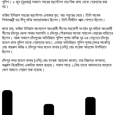
পুলিশ। ৮ জুন (বুধবার) সকালে শহরের বড়স্টেশন তার নিজ বাসা থেকে গ্রেপ্তার করা
হয়।
ফরিদা ইলিয়াস শহরের বড়স্টেশন এলাকার মৃত. আঃ গফুরের মেয়ে। তিনি সাবেক
শিক্ষামন্ত্রী ডাঃ দীপু মনির আস্থাভাজন ছিলেন। তিনি দীর্ঘদিন আত্ম গোপনে ছিলেন।
জানা যায়, ফরিদা ইলিয়াস বাংলাদেশ আওয়ামী লীগের সহযোগী সংগঠন যুব মহিলা আওয়ামী
লীগের চাঁদপুর জেলা শাখার সভাপতি ও চাঁদপুর পৌরসভার সাবেক প্যানেল মেয়রের দায়িত্বে
ছিলেন। আজ সকালে চাঁদপুরের অতিরিক্ত পুলিশ সুপার নাদিরা নূর এর নেতৃত্বে চাঁদপুর
মডেল থানা পুলিশ তাকে গ্রেপ্তার করে। এসময় অতিরিক্ত পুলিশ সুপার (সদর সার্কেল)
মোঃ খায়রুল কবির ও চাঁদপুর সদর মডেল থানার (ওসি) মোঃ ফয়েজ আহমেদ উপস্থিত
ছিলেন।
চাঁদপুর সদর মডেল থানার (ওসি) মোঃ ফয়েজ আহমেদ জানান, তার বিরুদ্ধে নাশকতা,
সন্ত্রাস বিরোধীসহ একাধিক মামলা রয়েছে। সকাল সাড়ে ১১টায় তাকে আদালতের মাধ্যমে
জেল হাজতে প্রেরণ করা হয়েছে।