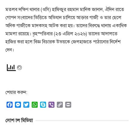
মতলব দক্ষিণ থানার (ওসি) হাফিজুর রহমান মানিক জানান, ঐদিন রাতে
গোপন সংবাদের ভিত্তিতে অভিযান চালিয়ে আক্তার গাজী ও তার ছেলে
অনিক গাজীকে মাদকসহ আটক করা হয়। তাদের বিরুদ্ধে থানায় একাধিক
মামলা রয়েছে। বৃহস্পতিবার (২৩ এপ্রিল ২০২৬) তাদের আদালতে
হাজির করা হলে বিজ্ঞ বিচারক উভয়কে জেলহাজতে পাঠানোর নির্দেশ
দেন।
শেয়ার করুন:
F
M
T
W
S
V
C
P
a
e
w
h
k
i
o
r
c
s
i
a
y
b
p
i
সোশ্যাল মিডিয়া
e
s
t
t
p
e
y
n
b
e
t
s
e
r
L
t