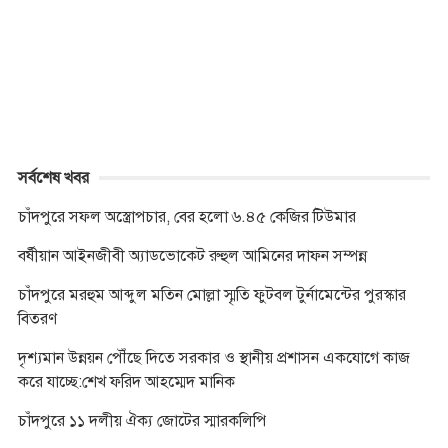
o
n
e
A
i
o
g
r
p
n
k
e
p
k
r
সর্বশেষ খবর
চাঁদপুরে সফল অস্ত্রোপচার, বের হলো ৬.৪৫ কেজির টিউমার
বর্ষীয়ান আইনজীবী অ্যাডভোকেট রুহুল আমিনের দাফন সম্পন্ন
চাঁদপুরে মরহুম আব্দুল মতিন মোল্লা স্মৃতি ফুটবল টুর্নামেন্টের পুরস্কার
বিতরণ
দৃশ্যমান উন্নয়ন পৌঁছে দিতে সরকার ও স্থানীয় প্রশাসন একযোগে কাজ
করে যাচ্ছে:শেখ ফরিদ আহম্মেদ মানিক
চাঁদপুরে ১১ দলীয় ঐক্য জোটের স্মারকলিপি