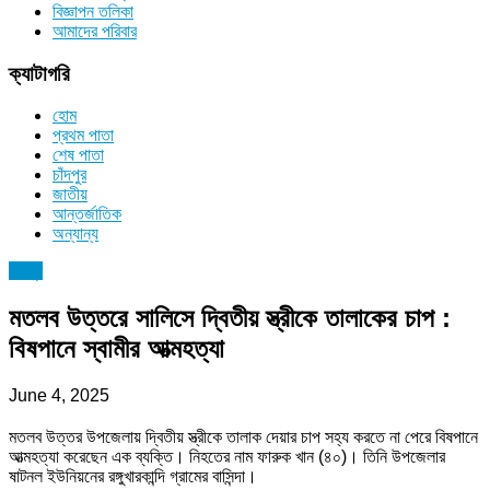
বিজ্ঞাপন তলিকা
আমাদের পরিবার
ক্যাটাগরি
হোম
প্রথম পাতা
শেষ পাতা
চাঁদপুর
জাতীয়
আন্তর্জাতিক
অন্যান্য
চাঁদপুর
মতলব উত্তরে সালিসে দ্বিতীয় স্ত্রীকে তালাকের চাপ :
বিষপানে স্বামীর আত্মহত্যা
June 4, 2025
মতলব উত্তর উপজেলায় দ্বিতীয় স্ত্রীকে তালাক দেয়ার চাপ সহ্য করতে না পেরে বিষপানে
আত্মহত্যা করেছেন এক ব্যক্তি। নিহতের নাম ফারুক খান (৪০)। তিনি উপজেলার
ষাটনল ইউনিয়নের রঙ্গুখারকান্দি গ্রামের বাসিন্দা।