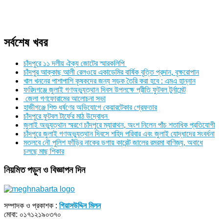
সর্বশেষ খবর
চাঁদপুরে ১১ দলীয় ঐক্য জোটের স্মারকলিপি
চাঁদপুর আক্কাছ আলী রেলওয়ে একাডেমির বার্ষিক বৃত্তি প্রদান, বৃক্ষরোপান
খাল খননের পাশাপাশি কৃষকদের জন্য সড়ক তৈরি করা হবে : এমএ হান্নান
ফরিদগঞ্জে জুলাই গণঅভ্যুত্থান দিবস উপলক্ষে প্রীতি ফুটবল টুর্নামেন্ট
জেলা গণফোরামের আলোচনা সভা
হাজীগঞ্জে শিশু ধর্ষণের অভিযোগে কেয়ারটেকার গ্রেফতার
চাঁদপুরে ফুটবল টার্ফের মাঠ উদ্বোধন
জুলাই অভ্যুত্থান স্মরণে চাঁদপুরে ম্যারাথন, অংশ নিলেন পাঁচ শতাধিক প্রতিযোগী
চাঁদপুরে জুলাই গণঅভ্যুত্থান দিবসে শহিদ পরিবার এবং জুলাই যোদ্ধাদের সংবর্ধনা
মতলবে নৌ পুলিশ ফাঁড়ির নাকের ডগায় কারেন্ট জালের রমরমা বাণিজ্য, অবাধে
চলছে মাছ শিকার
নিয়মিত পড়ুন ও বিজ্ঞাপন দিন
সম্পাদক ও প্রকাশক :
গিয়াসউদ্দিন মিলন
মোবা: ০১৭১২১৯০৩৭০