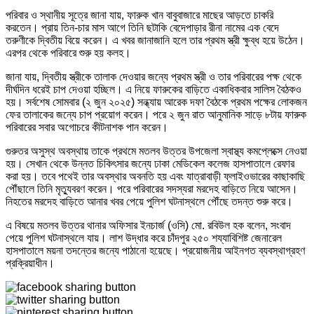
পরিবার ও স্থানীয় সূত্রে জানা যায়, ফারুক খান বাবুবাজারে মাছের আড়তে চাকরি
করতেন। প্রায় তিন-চার মাস আগে তিনি ছটাকি বেদেপাড়ার রীনা নামের এক বেদে
তরুণীকে দ্বিতীয় বিয়ে করেন। এ খবর জানাজানি হলে তার প্রথম স্ত্রী ক্ষুব্ধ হয়ে উঠেন।
এরপর থেকে পরিবারে শুরু হয় কলহ।
জানা যায়, দ্বিতীয় স্ত্রীকে তালাক দেওয়ার জন্যে প্রথম স্ত্রী ও তার পরিবারের পক্ষ থেকে
দীর্ঘদিন ধরেই চাপ দেওয়া হচ্ছিল। এ নিয়ে ফারুকের বাড়িতে একাধিকবার সালিস বৈঠকও
হয়। সর্বশেষ সোমবার (২ জুন ২০২৫) সন্ধ্যায় আরেক দফা বৈঠকে প্রথম পক্ষের লোকজন
ফের তালাকের জন্যে চাপ প্রয়োগ করেন। পরে ২ জুন রাত আনুমানিক সাড়ে ৮টায় ফারুক
পরিবারের সবার অগোচরে কীটনাশক পান করেন।
গুরুতর অসুস্থ অবস্থায় তাকে প্রথমে মতলব উত্তর উপজেলা স্বাস্থ্য কমপ্লেক্সে নেওয়া
হয়। সেখান থেকে উন্নত চিকিৎসার জন্যে ঢাকা মেডিকেল কলেজ হাসপাতালে রেফার
করা হয়। তবে পথেই তার অবস্থার অবনতি হয় এবং যাত্রাবাড়ী ফ্লাইওভারের কাছাকাছি
পৌঁছালে তিনি মৃত্যুবরণ করেন। পরে পরিবারের সদস্যরা মরদেহ বাড়িতে নিয়ে আসেন।
নিহতের মরদেহ বাড়িতে আনার খবর পেয়ে পুলিশ ঘটনাস্থলে পৌঁছে তদন্ত শুরু করে।
এ বিষয়ে মতলব উত্তর থানার অফিসার ইনচার্জ (ওসি) মো. রবিউল হক বলেন, সংবাদ
পেয়ে পুলিশ ঘটনাস্থলে যায়। লাশ উদ্ধার করে চাঁদপুর ২৫০ শয্যাবিশিষ্ট জেনারেল
হাসপাতালে ময়না তদন্তের জন্যে পাঠানো হয়েছে। প্রয়োজনীয় আইনগত ব্যবস্থাগ্রহণ
প্রক্রিয়াধীন।