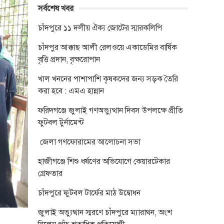
সর্বশেষ খবর
চাঁদপুরে ১১ দলীয় ঐক্য জোটের স্মারকলিপি
চাঁদপুর আক্কাছ আলী রেলওয়ে একাডেমির বার্ষিক
বৃত্তি প্রদান, বৃক্ষরোপান
খাল খননের পাশাপাশি কৃষকদের জন্য সড়ক তৈরি
করা হবে : এমএ হান্নান
ফরিদগঞ্জে জুলাই গণঅভ্যুত্থান দিবস উপলক্ষে প্রীতি
ফুটবল টুর্নামেন্ট
জেলা গণফোরামের আলোচনা সভা
হাজীগঞ্জে শিশু ধর্ষণের অভিযোগে কেয়ারটেকার
গ্রেফতার
চাঁদপুরে ফুটবল টার্ফের মাঠ উদ্বোধন
জুলাই অভ্যুত্থান স্মরণে চাঁদপুরে ম্যারাথন, অংশ