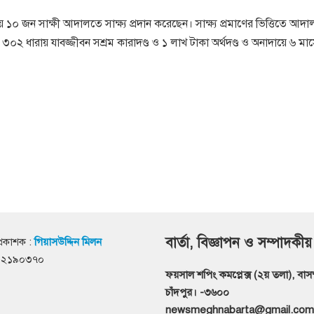
 ১০ জন সাক্ষী আদালতে সাক্ষ্য প্রদান করেছেন। সাক্ষ্য প্রমাণের ভিত্তিতে আ
 ধারায় যাবজ্জীবন সশ্রম কারাদণ্ড ও ১ লাখ টাকা অর্থদণ্ড ও অনাদায়ে ৬ মা
বার্তা, বিজ্ঞাপন ও সম্পাদকীয়
্রকাশক :
গিয়াসউদ্দিন মিলন
৭১২১৯০৩৭০
ফয়সাল শপিং কমপ্লেক্স (২য় তলা), বাসস্ট
চাঁদপুর। -৩৬০০
newsmeghnabarta@gmail.com