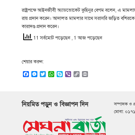
রাষ্ট্রপক্ষে আইনজীবী অ্যাডভোকেট কুহিনুর বেগম বলেন, এ মামলায়
রায় প্রদান করেন। আদালত মামলার সাথে সরাসরি জড়িত বশিরকে ৩০২
কারাদণ্ড প্রদান করেন।
11 সর্বমোট পড়েছেন
, 1 আজ পড়েছেন
শেয়ার করুন:
F
M
T
W
S
V
C
P
a
e
w
h
k
i
o
r
c
s
i
a
y
b
p
i
e
s
t
t
p
e
y
n
b
e
t
s
e
r
L
t
নিয়মিত পড়ুন ও বিজ্ঞাপন দিন
সম্পাদক ও প
o
n
e
A
i
o
g
r
p
n
মোবা: ০১
k
e
p
k
r