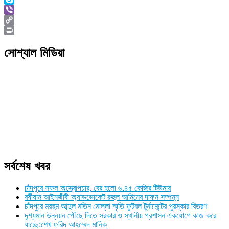
Skype
Viber
Copy
Link
Print
সোশ্যাল মিডিয়া
সর্বশেষ খবর
চাঁদপুরে সফল অস্ত্রোপচার, বের হলো ৬.৪৫ কেজির টিউমার
বর্ষীয়ান আইনজীবী অ্যাডভোকেট রুহুল আমিনের দাফন সম্পন্ন
চাঁদপুরে মরহুম আব্দুল মতিন মোল্লা স্মৃতি ফুটবল টুর্নামেন্টের পুরস্কার বিতরণ
দৃশ্যমান উন্নয়ন পৌঁছে দিতে সরকার ও স্থানীয় প্রশাসন একযোগে কাজ করে
যাচ্ছে:শেখ ফরিদ আহম্মেদ মানিক