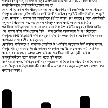
সোমবার (৭ জুলাই) বিকেলে সাহিত্য একাডেমির মোহাম্মদ নাসিরউদ্দীন মিলনায়তনে
আনুষ্ঠানিকভাবে দেয়ালিকাটি উন্মোচন করা হয়।
জেলা সাহিত্যচর্চার দীর্ঘ ঐতিহ্যকে ধারণ করে প্রকাশিত এই দেয়ালিকায় স্থান পেয়েছে
চাঁদপুরের নবীন ও প্রবীণ কবিদের ২৩টি নির্বাচিত কবিতা। প্রতিটি কবিতাই জীবন, প্রকৃতি,
প্রেম, মানবতা ও সময়ের নানা অনুভূতিকে শিল্পিত ভাষায় ধারণ করেছে। ফলে দেয়ালিকাটি
শুধু একটি প্রকাশনা নয়, বরং জেলার সাহিত্যসাধনার একটি স্মারক হয়ে উঠেছে।
দেয়ালিকা ‘সাহিত্যরেখা’ সম্পাদনা করেন দেয়ালিকা উপ-কমিটির আহ্বায়ক মির্জা জাকির
এবং সদস্য সচিব কবির হোসেন মিজি। আর নান্দনিক সাজসজ্জায় শিল্পরূপ দিয়েছেন
চাঁদপুরের বিশিষ্ট চিত্রশিল্পী অজিত দত্ত। তাঁর শিল্পসম্মত বিন্যাস দেয়ালিকাটিকে আরও
প্রাণবন্ত ও আকর্ষণীয় করে তুলেছে।
দেয়ালিকা ‘সাহিত্যরেখা’ সম্পাদক দেয়ালিকা উপ-কমিটির আহ্বায়ক মির্জা জাকির জানান,
চাঁদপুর সাহিত্য একাডেমির চার দশকের পথচলাকে স্মরণীয় করে রাখতে এই দেয়ালিকা
প্রকাশ করা হয়েছে। আমরা আশা করি এই দেয়ালিকা সাহিত্যপ্রেমী, কবি ও
সংস্কৃতিকর্মীদের মধ্যে ব্যাপক আগ্রহের সৃষ্টি করবে।
তিনি আরো বলেন, ‘সাহিত্যরেখা’ নতুন প্রজন্মকে সাহিত্যচর্চায় আরও উৎসাহিত করবে
এবং চাঁদপুরের সাহিত্য-সংস্কৃতির ধারাবাহিক অগ্রযাত্রায় নতুন অনুপ্রেরণা যোগাবে বলে
প্রত্যাশা করছি।