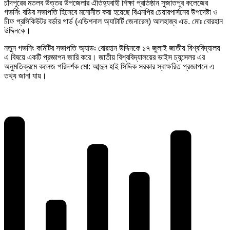
চাঁদপুরের মতলব উত্তর উপজেলার ঐতিহ্যবাহী শিক্ষা প্রতিষ্ঠান সুজাতপুর কলেজের
গভর্নিং বডির সভাপতি হিসেবে মনোনীত করা হয়েছে বিএনপির চেয়ারপার্সনের উপদেষ্টা ও
চীফ প্রসিকিউটর বর্ডার গার্ড (এডিশনাল অ্যাটার্টি জেনারেল) আলহাজ্ব এড. মোঃ বোরহান
উদ্দিনকে।
নতুন গভনিং কমিটির সভাপতি অ্যাডঃ বোরহান উদ্দিনকে ১৭ জুলাই জাতীয় বিশ্ববিদ্যালয়
এ বিষয়ে একটি প্রজ্ঞাপন জারি করে। জাতীয় বিশ্ববিদ্যালয়ের ভাইস চ্যন্সেলর এর
অনুমতিক্রমে কলেজ পরিদর্শক মো: আব্দুল হাই সিদ্দিক সরকার স্বাক্ষরিত প্রজ্ঞাপনে এ
তথ্য জানা যায়।