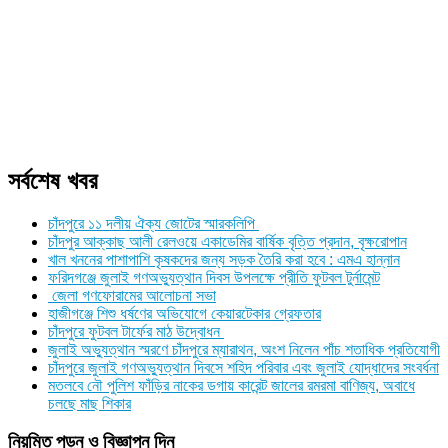
সর্বশেষ খবর
চাঁদপুরে ১১ দলীয় ঐক্য জোটের স্মারকলিপি
চাঁদপুর আক্কাছ আলী রেলওয়ে একাডেমির বার্ষিক বৃত্তি প্রদান, বৃক্ষরোপান
খাল খননের পাশাপাশি কৃষকদের জন্য সড়ক তৈরি করা হবে : এমএ হান্নান
ফরিদগঞ্জে জুলাই গণঅভ্যুত্থান দিবস উপলক্ষে প্রীতি ফুটবল টুর্নামেন্ট
জেলা গণফোরামের আলোচনা সভা
হাজীগঞ্জে শিশু ধর্ষণের অভিযোগে কেয়ারটেকার গ্রেফতার
চাঁদপুরে ফুটবল টার্ফের মাঠ উদ্বোধন
জুলাই অভ্যুত্থান স্মরণে চাঁদপুরে ম্যারাথন, অংশ নিলেন পাঁচ শতাধিক প্রতিযোগী
চাঁদপুরে জুলাই গণঅভ্যুত্থান দিবসে শহিদ পরিবার এবং জুলাই যোদ্ধাদের সংবর্ধনা
মতলবে নৌ পুলিশ ফাঁড়ির নাকের ডগায় কারেন্ট জালের রমরমা বাণিজ্য, অবাধে
চলছে মাছ শিকার
নিয়মিত পড়ুন ও বিজ্ঞাপন দিন