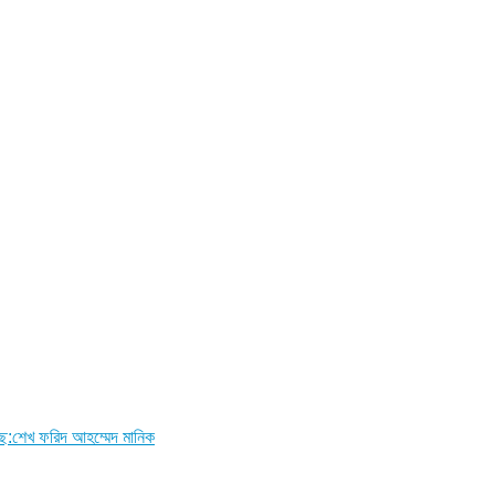
ছে:শেখ ফরিদ আহম্মেদ মানিক