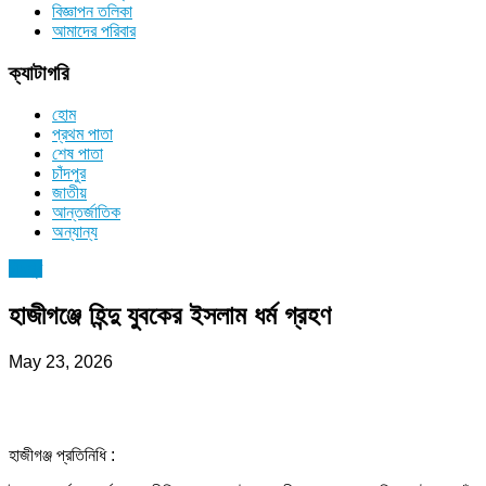
বিজ্ঞাপন তলিকা
আমাদের পরিবার
ক্যাটাগরি
হোম
প্রথম পাতা
শেষ পাতা
চাঁদপুর
জাতীয়
আন্তর্জাতিক
অন্যান্য
চাঁদপুর
হাজীগঞ্জে হিন্দু যুবকের ইসলাম ধর্ম গ্রহণ
May 23, 2026
হাজীগঞ্জ প্রতিনিধি :