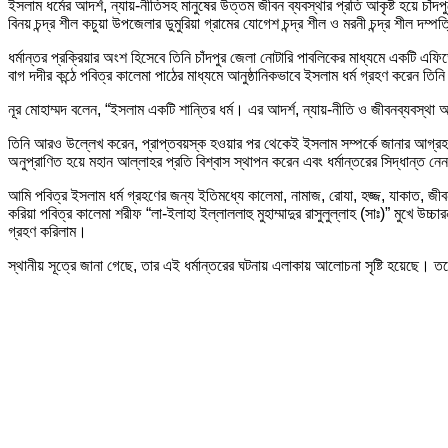
ইসলাম ধর্মের আদর্শ, ন্যায়-নীতিসহ মানুষের উত্তম জীবন ব্যবস্থার প্রতি আকৃষ্ট হয়ে চাঁদপু
বিনয় চন্দ্র শীল কচুয়া উপজেলার ডুমুরিয়া গ্রামের যোগেশ চন্দ্র শীল ও মরনী চন্দ্র শীল দম্
ধর্মান্তর প্রক্রিয়ার অংশ হিসেবে তিনি চাঁদপুর জেলা নোটারি পাবলিকের মাধ্যমে একটি এফ
বাগ দদীর কন্ঠে পবিত্র কালেমা পাঠের মাধ্যমে আনুষ্ঠানিকভাবে ইসলাম ধর্ম গ্রহণ করেন তিন
নূর মোহাম্মদ বলেন, “ইসলাম একটি শান্তির ধর্ম। এর আদর্শ, ন্যায়-নীতি ও জীবনব্যবস্
তিনি আরও উল্লেখ করেন, প্রাপ্তবয়স্ক হওয়ার পর থেকেই ইসলাম সম্পর্কে জানার আগ্রহ তৈ
অনুপ্রাণিত হয়ে মহান আল্লাহর প্রতি বিশ্বাস স্থাপন করেন এবং ধর্মান্তরের সিদ্ধান্ত নে
আমি পবিত্র ইসলাম ধর্ম গ্রহণের জন্য ইতিমধ্যে কালেমা, নামাজ, রোযা, হজ্জ, যাকাত, জীবন, মৃ
করিয়া পবিত্র কালেমা শরীফ “লা-ইলাহা ইল্লাললাহু মুহাম্মাদুর রাসুলুল্লাহ (সাঃ)” মুখে উচ্চার
গ্রহণ করিলাম।
স্থানীয় সূত্রে জানা গেছে, তার এই ধর্মান্তরের ঘটনায় এলাকায় আলোচনা সৃষ্টি হয়েছে।