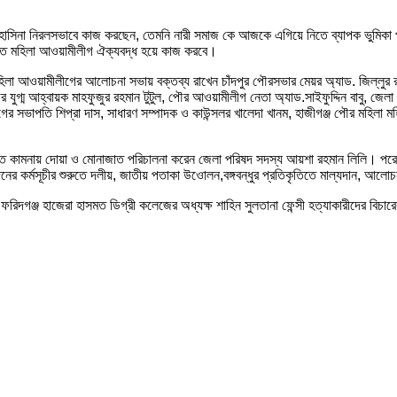
ত্রী শেখ হাসিনা নিরলসভাবে কাজ করছেন, তেমনি নারী সমাজ কে আজকে এগিয়ে নিতে ব্যাপক ভু
করতে মহিলা আওয়ামীলীগ ঐক্যবদ্ধ হয়ে কাজ করবে।
মহিলা আওয়ামীলীগের আলোচনা সভায় বক্তব্য রাখেন চাঁদপুর পৌরসভার মেয়র অ্যাড. জিল্লুর 
ের যুগ্ম আহ্বায়ক মাহফুজুর রহমান টুটুল, পৌর আওয়ামীলীগ নেতা অ্যাড.সাইফুদ্দিন বাবু, 
সভাপতি শিপ্রা দাস, সাধারণ সম্পাদক ও কাউন্সলর খালেদা খানম, হাজীগঞ্জ পৌর মহিলা মহ
ত কামনায় দোয়া ও মোনাজাত পরিচালনা করেন জেলা পরিষদ সদস্য আয়শা রহমান লিলি। পরে ব
িনের কর্মসূচীর শুরুতে দলীয়, জাতীয় পতাকা উওোলন,বঙ্গবন্ধুর প্রতিকৃতিতে মাল্যদান, আল
িদগঞ্জ হাজেরা হাসমত ডিগ্রী কলেজের অধ্যক্ষ শাহিন সুলতানা ফেন্সী হত্যাকারীদের বিচারে