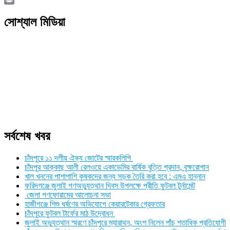
Link
Print
সোশ্যাল মিডিয়া
সর্বশেষ খবর
চাঁদপুরে ১১ দলীয় ঐক্য জোটের স্মারকলিপি
চাঁদপুর আক্কাছ আলী রেলওয়ে একাডেমির বার্ষিক বৃত্তি প্রদান, বৃক্ষরোপান
খাল খননের পাশাপাশি কৃষকদের জন্য সড়ক তৈরি করা হবে : এমএ হান্নান
ফরিদগঞ্জে জুলাই গণঅভ্যুত্থান দিবস উপলক্ষে প্রীতি ফুটবল টুর্নামেন্ট
জেলা গণফোরামের আলোচনা সভা
হাজীগঞ্জে শিশু ধর্ষণের অভিযোগে কেয়ারটেকার গ্রেফতার
চাঁদপুরে ফুটবল টার্ফের মাঠ উদ্বোধন
জুলাই অভ্যুত্থান স্মরণে চাঁদপুরে ম্যারাথন, অংশ নিলেন পাঁচ শতাধিক প্রতিযোগী