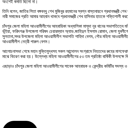
অংশেই কমতি ছিলো না।
তিনি বলেন, জাতির পিতা বঙ্গবন্ধু শেখ মুজিবুর রহমানের স্বপ্ন বাস্তবায়নে প্রধানমন্
নারী সমাজের প্রতি আমার আহবান থাকবে প্রধানমন্ত্রী শেখ হাসিনার হাতকে শক্তিশালী 
চাঁদপুর জেলা মহিলা আওয়ামীলীগের আহবায়িকা অধ্যাপিকা মাসূদা নূর খানের সভাপতিত্বে 
ভূঁইয়া, ফরিদগঞ্জ উপজেলা পরিষদ চেয়ারম্যান অ্যাড.জাহিদুল ইসলাম রোমান, জেলা যুবলীগ
সুলতানা,সদর উপজেলা মহিলা আওয়ামীলীগ সভাপতি শাহিদা বেগম, পৌর মহিলা আওয়ামীলীগের 
আওয়ামীলীগ নেত্রী পারুল বেগম।
আলোচনাসভা শেষে মহান মুক্তিযুদ্ধসহ সকল আন্দোলন সংগ্রামে নিহতদের রুহের মাগফেরা
মাঝে বিতরণ করা হয়। উল্লেখ্য মহিলা আওয়ামীলীগের ৫৩ তম প্রতিষ্ঠা বার্ষিকী উপলক্ষে দ
এছাড়াও চাঁদপুর জেলা মহিলা আওয়ামীলীগের সাবেক আহবায়ক ও কেন্দ্রীয় কমিটির সদস্য ও ফর