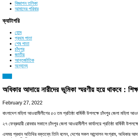
বিজ্ঞাপন তলিকা
আমাদের পরিবার
ক্যাটাগরি
হোম
প্রথম পাতা
শেষ পাতা
চাঁদপুর
জাতীয়
আন্তর্জাতিক
অন্যান্য
চাঁদপুর
অধিকার আদায়ে নারীদের ভূমিকা স্মরণীয় হয়ে থাকবে : শিক্ষাম
February 27, 2022
বাংলাদেশ মহিলা আওয়ামীলীগের ৫৩ তম প্রতিষ্ঠা বার্ষিকী উপলক্ষে চাঁদপুর জেলা মহিলা
২৭ ফেব্রুয়ারী রোববার সকালে চাঁদপুর জেলা আওয়ামীলীগ কার্যালয়ে প্রতিষ্ঠা বার্ষিকী উপলক
এসময় প্রধান অতিথির বক্তব্যে তিনি বলেন, দেশের সকল আন্দোলন সংগ্রাম, অধিকার আদা