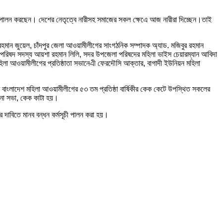
মিকা পালন করছেন। দেশের নেতৃত্বে নারীসহ সমাজের সকল ক্ষেএে আজ নারীরা দিচ্ছেন।তাই
রহমান জুয়েল, চাঁদপুর জেলা আওয়ামীলীগের সাংগঠনিক সম্পাদক অ্যাড. মজিবুর রহমান
জেলা পরিষদ সদস্য আয়শা রহমান লিলি, সদর উপজেলা পরিষদের মহিলা ভাইস চেয়ারম্যান আবিদা
িলা আওয়ামীলীগের প্রতিষ্ঠাতা সভানেএী ফেরদৌসি আক্তার, বাগাদী ইউনিয়ন মহিলা
াংলাদেশ মহিলা আওয়ামীলীগের ৫৩ তম প্রতিষ্ঠা বার্ষিকীর কেক কেটে উপস্থিত সকলের
োচনা সভা, কেক কাটা হয়।
র দাবিতে মানব বন্ধন কর্মসূচী পালন করা হয়।