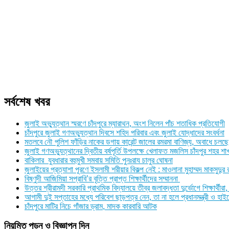
সর্বশেষ খবর
জুলাই অভ্যুত্থান স্মরণে চাঁদপুরে ম্যারাথন, অংশ নিলেন পাঁচ শতাধিক প্রতিযোগী
চাঁদপুরে জুলাই গণঅভ্যুত্থান দিবসে শহিদ পরিবার এবং জুলাই যোদ্ধাদের সংবর্ধনা
মতলবে নৌ পুলিশ ফাঁড়ির নাকের ডগায় কারেন্ট জালের রমরমা বাণিজ্য, অবাধে চলছে
জুলাই গণঅভ্যুত্থানের দ্বিতীয় বর্ষপূর্তি উপলক্ষে খেলাফত মজলিস চাঁদপুর শহর 
বাকিলার যুবধারার বহুমুখী সমবায় সমিতি পুনঃরায চালুর ঘোষনা
জুলাইয়ের প্রত্যাশা পূরণে ইসলামী শরীয়ার বিকল্প নেই : মাওলানা মুহাম্মদ মাকসুদুর
বিষ্ণুদী আজিমিয়া সপ্রাবি’র বৃত্তি প্রাপ্ত শিক্ষার্থীদের সম্মাননা
উত্তর শ্রীরামদী সরকারি প্রাথমিক বিদ্যালয়ে তীব্র জলাবদ্ধতা দুর্ভোগে শিক্ষার্থ
আগামী দুই সপ্তাহের মধ্যে পরিবেশ ছাড়পত্র নেন, তা না হলে প্রধানমন্ত্রী ও হাইক
চাঁদপুরে মাটির নিচে গাঁজার ড্রাম, মাদক কারবারি আটক
নিয়মিত পড়ুন ও বিজ্ঞাপন দিন