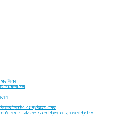
 মাছ শিকার
শাখার আলোচনা সভা
 রহমান
ীরা, বিআইডব্লিউটিএ-এর স্থবিরতায় ক্ষোভ
োর্টের নির্দেশনা মোতাবেক ব্যবস্থা গ্রহন করা হবে:জেলা প্রশাসক