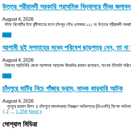
উত্তর শ্রীরামদী সরকারি প্রাথমিক বিদ্যালয়ে তীব্র জলাবদ্ধ
August 4, 2026
স্টাফ রিপোর্টার টানা বৃষ্টিপাতের ফলে চাঁদপুর পৌর এলাকার ১২১ নং উত্তর শ্রীরামদী সর
চাঁদপুর
আগামী দুই সপ্তাহের মধ্যে পরিবেশ ছাড়পত্র নেন, তা না হল
August 4, 2026
নিজস্ব প্রতিনিধি জেলা প্রশাসক আহমেদ জিয়াউর রহমান বলেছেন, অনেক ইটভাটা পরিবেশের
চাঁদপুর
চাঁদপুরে মাটির নিচে গাঁজার ড্রাম, মাদক কারবারি আটক
August 4, 2026
লুৎফুর রহমান রিপন ॥ চাঁদপুরে মাদকদ্রব্য নিয়ন্ত্রণ অধিদপ্তর (ডিএনসি) বিশেষ অভিযান 
Posts
1
2
…
1,259
Next »
pagination
সোশ্যাল মিডিয়া