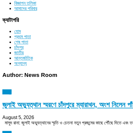
বিজ্ঞাপন তলিকা
আমাদের পরিবার
ক্যাটাগরি
হোম
প্রথম পাতা
শেষ পাতা
চাঁদপুর
জাতীয়
আন্তর্জাতিক
অন্যান্য
Author:
News Room
চাঁদপুর
জুলাই অভ্যুত্থান স্মরণে চাঁদপুরে ম্যারাথন, অংশ নিলেন প
August 5, 2026
মাসুদ রানা: জুলাই অভ্যুত্থানের স্মৃতি ও চেতনা নতুন প্রজন্মের কাছে পৌঁছে দিতে এবং তরুণদ