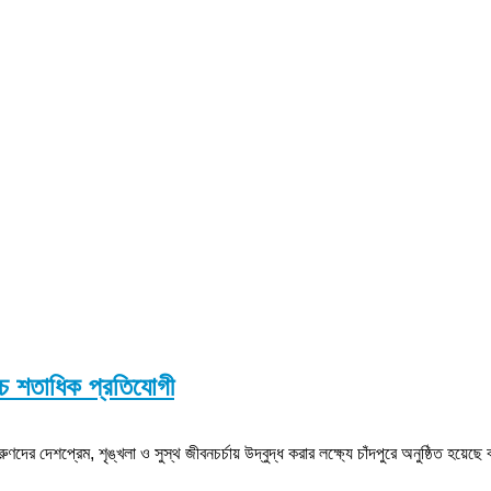
াঁচ শতাধিক প্রতিযোগী
ের দেশপ্রেম, শৃঙ্খলা ও সুস্থ জীবনচর্চায় উদ্বুদ্ধ করার লক্ষ্যে চাঁদপুরে অনুষ্ঠিত হয়েছে