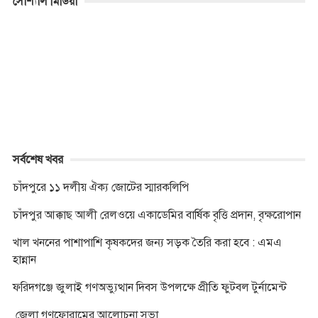
সোশ্যাল মিডিয়া
e
s
t
t
p
e
y
n
b
e
t
s
e
r
L
t
o
n
e
A
i
o
g
r
p
n
k
e
p
k
r
সর্বশেষ খবর
চাঁদপুরে ১১ দলীয় ঐক্য জোটের স্মারকলিপি
চাঁদপুর আক্কাছ আলী রেলওয়ে একাডেমির বার্ষিক বৃত্তি প্রদান, বৃক্ষরোপান
খাল খননের পাশাপাশি কৃষকদের জন্য সড়ক তৈরি করা হবে : এমএ
হান্নান
ফরিদগঞ্জে জুলাই গণঅভ্যুত্থান দিবস উপলক্ষে প্রীতি ফুটবল টুর্নামেন্ট
জেলা গণফোরামের আলোচনা সভা