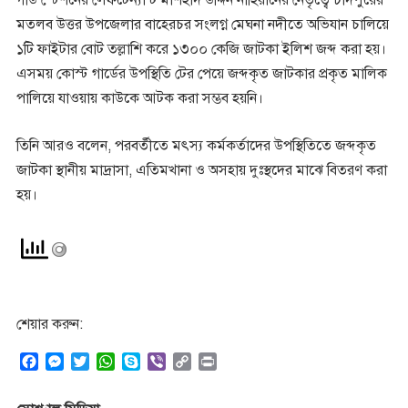
গার্ড স্টেশনের লেফটেন্যান্ট মাশহাদ উদ্দিন নাহিয়ানের নেতৃত্বে চাঁদপুরের
মতলব উত্তর উপজেলার বাহেরচর সংলগ্ন মেঘনা নদীতে অভিযান চালিয়ে
১টি ফাইটার বোট তল্লাশি করে ১৩০০ কেজি জাটকা ইলিশ জব্দ করা হয়।
এসময় কোস্ট গার্ডের উপস্থিতি টের পেয়ে জব্দকৃত জাটকার প্রকৃত মালিক
পালিয়ে যাওয়ায় কাউকে আটক করা সম্ভব হয়নি।
তিনি আরও বলেন, পরবর্তীতে মৎস্য কর্মকর্তাদের উপস্থিতিতে জব্দকৃত
জাটকা স্থানীয় মাদ্রাসা, এতিমখানা ও অসহায় দুঃস্থদের মাঝে বিতরণ করা
হয়।
শেয়ার করুন:
F
M
T
W
S
V
C
P
a
e
w
h
k
i
o
r
c
s
i
a
y
b
p
i