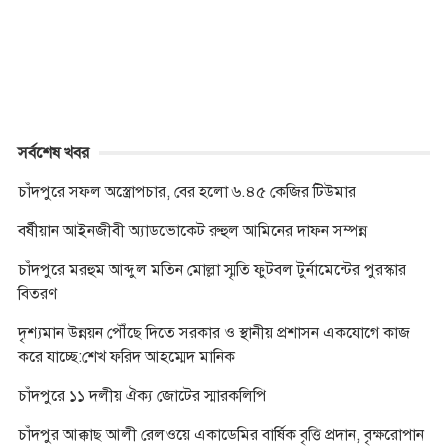
k
e
p
k
r
সর্বশেষ খবর
চাঁদপুরে সফল অস্ত্রোপচার, বের হলো ৬.৪৫ কেজির টিউমার
বর্ষীয়ান আইনজীবী অ্যাডভোকেট রুহুল আমিনের দাফন সম্পন্ন
চাঁদপুরে মরহুম আব্দুল মতিন মোল্লা স্মৃতি ফুটবল টুর্নামেন্টের পুরস্কার
বিতরণ
দৃশ্যমান উন্নয়ন পৌঁছে দিতে সরকার ও স্থানীয় প্রশাসন একযোগে কাজ
করে যাচ্ছে:শেখ ফরিদ আহম্মেদ মানিক
চাঁদপুরে ১১ দলীয় ঐক্য জোটের স্মারকলিপি
চাঁদপুর আক্কাছ আলী রেলওয়ে একাডেমির বার্ষিক বৃত্তি প্রদান, বৃক্ষরোপান