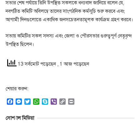
সভার শেষ পর্যায়ে তিনি উপস্থিত সকলকে ধন্যবাদ জানিয়ে বলেন যে,
নবগঠিত কমিটি অবিলম্বে তাদের সাংগঠনিক কর্মসূচি শুরু করবে এবং
আগামী দিনগুলোতে একাধিক জনসচেতনতামূলক কার্যক্রম গ্রহণ করবে।
সভায় কমিটির সকল সদস্য এবং জেলা ও পৌরসভার গুরুত্বপূর্ণ নেতৃবৃন্দ
উপস্থিত ছিলেন।
13 সর্বমোট পড়েছেন
, 1 আজ পড়েছেন
শেয়ার করুন:
F
M
T
W
S
V
C
P
a
e
w
h
k
i
o
r
c
s
i
a
y
b
p
i
সোশ্যাল মিডিয়া
e
s
t
t
p
e
y
n
b
e
t
s
e
r
L
t
o
n
e
A
i
o
g
r
p
n