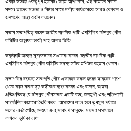
একটি অত্যন্ত গুরুত্বপূর্ণ ইউনিট। আমি আশা করি, এই কমিটির সকল
সদস্য তাদের সততা ও নিষ্ঠার সাথে দলীয় কার্যক্রমকে আরও বেগবান ও
জনগণের আস্থা অর্জন করবেন।
সভায় সভাপতিত্ব করেন জাতীয় নাগরিক পার্টি-এনসিপি’র চাঁদপুর পৌর
কমিটির আহ্বায়ক হাজী শাহ আলম মিজি।
অনুষ্ঠানটি অত্যন্ত সুচারুভাবে সঞ্চালনা করেন, জাতীয় নাগরিক পার্টি-
এনসিপি’র চাঁদপুর পৌর কমিটির সদস্য সচিব মশিউর রহমান খোকন।
সভাপতির বক্তব্যে সভাপতি পৌর এলাকার সকল স্তরের মানুষের পাশে
থেকে কাজ করার দৃঢ় অঙ্গীকার ব্যক্ত করেন এবং বলেন, আমরা
প্রতিশ্রুতিবদ্ধ যে চাঁদপুর পৌরসভায় একটি স্বচ্ছ, জনমুখী এবং শক্তিশালী
সাংগঠনিক কাঠামো তৈরি করব। আমাদের লক্ষ্য হবে তৃণমূল পর্যায়ে
দলের বার্তা পৌঁছে দেওয়া এবং সাধারণ মানুষের সমস্যা সমাধানে
কার্যকর ভূমিকা রাখা।