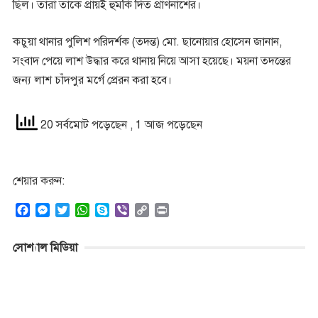
ছিল। তারা তাকে প্রায়ই হুমকি দিত প্রাণনাশের।
কচুয়া থানার পুলিশ পরিদর্শক (তদন্ত) মো. ছানোয়ার হোসেন জানান,
সংবাদ পেয়ে লাশ উদ্ধার করে থানায় নিয়ে আসা হয়েছে। ময়না তদন্তের
জন্য লাশ চাঁদপুর মর্গে প্রেরন করা হবে।
20 সর্বমোট পড়েছেন
, 1 আজ পড়েছেন
শেয়ার করুন:
F
M
T
W
S
V
C
P
a
e
w
h
k
i
o
r
c
s
i
a
y
b
p
i
সোশ্যাল মিডিয়া
e
s
t
t
p
e
y
n
b
e
t
s
e
r
L
t
o
n
e
A
i
o
g
r
p
n
k
e
p
k