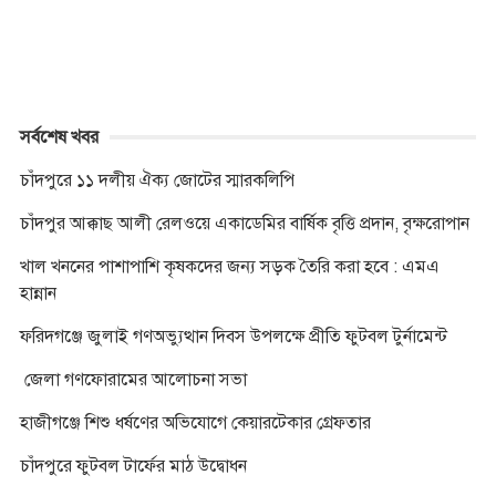
r
সর্বশেষ খবর
চাঁদপুরে ১১ দলীয় ঐক্য জোটের স্মারকলিপি
চাঁদপুর আক্কাছ আলী রেলওয়ে একাডেমির বার্ষিক বৃত্তি প্রদান, বৃক্ষরোপান
খাল খননের পাশাপাশি কৃষকদের জন্য সড়ক তৈরি করা হবে : এমএ
হান্নান
ফরিদগঞ্জে জুলাই গণঅভ্যুত্থান দিবস উপলক্ষে প্রীতি ফুটবল টুর্নামেন্ট
জেলা গণফোরামের আলোচনা সভা
হাজীগঞ্জে শিশু ধর্ষণের অভিযোগে কেয়ারটেকার গ্রেফতার
চাঁদপুরে ফুটবল টার্ফের মাঠ উদ্বোধন