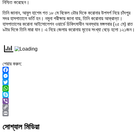
নিশ্চিত করেছেন।
তিনি জানান, আবুল হাশেম গত ১৮ মে বিকেল ৩টার দিকে করোনার উপসর্গ নিয়ে চাঁদপুর
সদর হাসপাতালে ভর্তি হন। নমুনা পরীক্ষায় জানা যায়, তিনি করোনায় আক্রান্ত।
হাসপাতালের করোনা আইসোলেশন ওয়ার্ডে চিকিৎসাধীন অবস্থায় মঙ্গলবার (২৫ মে) রাত
৯টার দিকে তিনি মারা যান। এ নিয়ে জেলায় করোনায় মৃতের সংখ্যা বেড়ে হলো ১২১জন।
শেয়ার করুন:
Facebook
Messenger
Twitter
WhatsApp
Skype
Viber
Copy
Link
Print
সোশ্যাল মিডিয়া