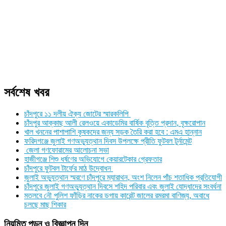
সর্বশেষ খবর
চাঁদপুরে ১১ দলীয় ঐক্য জোটের স্মারকলিপি
চাঁদপুর আক্কাছ আলী রেলওয়ে একাডেমির বার্ষিক বৃত্তি প্রদান, বৃক্ষরোপান
খাল খননের পাশাপাশি কৃষকদের জন্য সড়ক তৈরি করা হবে : এমএ হান্নান
ফরিদগঞ্জে জুলাই গণঅভ্যুত্থান দিবস উপলক্ষে প্রীতি ফুটবল টুর্নামেন্ট
জেলা গণফোরামের আলোচনা সভা
হাজীগঞ্জে শিশু ধর্ষণের অভিযোগে কেয়ারটেকার গ্রেফতার
চাঁদপুরে ফুটবল টার্ফের মাঠ উদ্বোধন
জুলাই অভ্যুত্থান স্মরণে চাঁদপুরে ম্যারাথন, অংশ নিলেন পাঁচ শতাধিক প্রতিযোগী
চাঁদপুরে জুলাই গণঅভ্যুত্থান দিবসে শহিদ পরিবার এবং জুলাই যোদ্ধাদের সংবর্ধনা
মতলবে নৌ পুলিশ ফাঁড়ির নাকের ডগায় কারেন্ট জালের রমরমা বাণিজ্য, অবাধে
চলছে মাছ শিকার
নিয়মিত পড়ুন ও বিজ্ঞাপন দিন