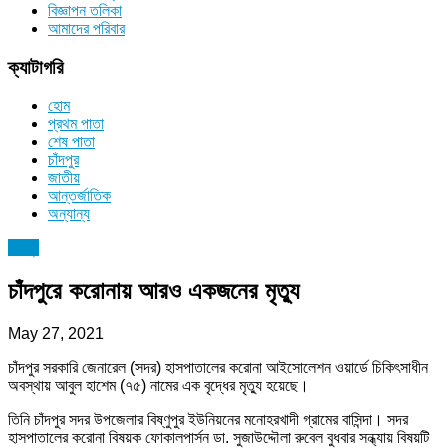
বিজ্ঞাপন তলিকা
আমাদের পরিবার
ক্যাটাগরি
হোম
প্রথম পাতা
শেষ পাতা
চাঁদপুর
জাতীয়
আন্তর্জাতিক
অন্যান্য
চাঁদপুর
চাঁদপুরে করোনায় আরও একজনের মৃত্যু
May 27, 2021
চাঁদপুর সরকারি জেনারেল (সদর) হাসপাতালের করোনা আইসোলেশন ওয়ার্ডে চিকিৎসাধীন
অবস্থায় আবুল হাশেম (৭৫) নামের এক বৃদ্ধের মৃত্যু হয়েছে।
তিনি চাঁদপুর সদর উপজেলার বিষ্ণুপুর ইউনিয়নের মনোহরখাদী গ্রামের বাসিন্দা। সদর
হাসপাতালের করোনা বিষয়ক ফোকালপার্সন ডা. সুজাউদ্দৌলা রুবেল বুধবার সন্ধ্যায় বিষয়টি