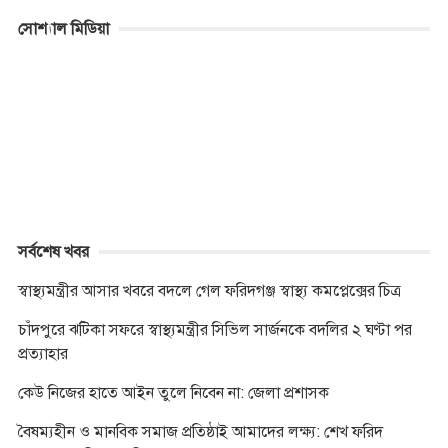
c
s
i
a
y
b
p
i
সোশ্যাল মিডিয়া
e
s
t
t
p
e
y
n
b
e
t
s
e
r
L
t
o
n
e
A
i
o
g
r
p
n
k
e
p
k
r
সর্বশেষ খবর
স্বাস্থ্যমন্ত্রীর আসার খবরে বদলে গেল ফরিদগঞ্জ স্বাস্থ্য কমপ্লেক্সের চিত্র
চাঁদপুরে ঝটিকা সফরে স্বাস্থ্যমন্ত্রীর সিভিল সার্জনকে বদলির ২ ঘণ্টা পর
প্রত্যাহার
কেউ নিজের হাতে আইন তুলে নিবেন না: জেলা প্রশাসক
বৈষম্যহীন ও মানবিক সমাজ প্রতিষ্ঠাই আমাদের লক্ষ্য: শেখ ফরিদ