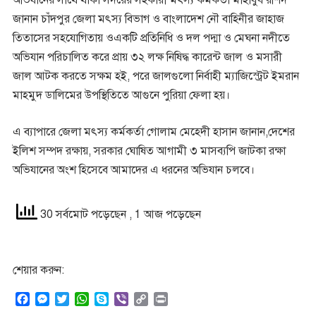
অভিযানের সাথে থাকা সদরের সহকারী মৎস্য কর্মকর্তা মাহাবুব রশিদ
জানান চাঁদপুর জেলা মৎস্য বিভাগ ও বাংলাদেশ নৌ বাহিনীর জাহাজ
তিতাসের সহযোগিতায় ওএকটি প্রতিনিধি ও দল পদ্মা ও মেঘনা নদীতে
অভিযান পরিচালিত করে প্রায় ৩২ লক্ষ নিষিদ্ধ কারেন্ট জাল ও মসারী
জাল আটক করতে সক্ষম হই, পরে জালগুলো নির্বাহী ম্যাজিস্ট্রেট ইমরান
মাহমুদ ডালিমের উপস্থিতিতে আগুনে পুরিয়া ফেলা হয়।
এ ব্যাপারে জেলা মৎস্য কর্মকর্তা গোলাম মেহেদী হাসান জানান,দেশের
ইলিশ সম্পদ রক্ষায়, সরকার ঘোষিত আগামী ৩ মাসব্যপি জাটকা রক্ষা
অভিযানের অংশ হিসেবে আমাদের এ ধরনের অভিযান চলবে।
30 সর্বমোট পড়েছেন
, 1 আজ পড়েছেন
শেয়ার করুন:
F
M
T
W
S
V
C
P
a
e
w
h
k
i
o
r