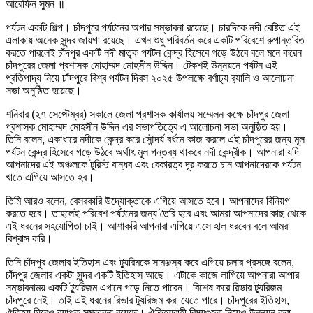
আরেফিন সুমন ॥
পর্যটন একটি শিল্প। চাঁদপুরে পর্যটনের অপার সম্ভাবনা রয়েছে। চারদিকে নদী বেষ্টিত এই
এলাকায় অনেক সুন্দর জায়গা রয়েছে। এখন শুধু পরিবর্তন করে একটি পরিবেশে রুপান্তরিত
করতে পারলেই চাঁদপুর একটি নদী মাতৃক পর্যটন কেন্দ্র হিসেবে গড়ে উঠবে বলে মনে করেন
চাঁদপুরের জেলা প্রশাসক মোহাম্মদ মোহসীন উদ্দিন। টেকশই উন্নয়নে পর্যটন এই
প্রতিপাদ্য নিয়ে চাঁদপুরে বিশ্ব পর্যটন দিবস ২০২৫ উপলক্ষে বর্ণাঢ্য র‌্যালি ও আলোচনা
সভা অনুষ্ঠিত হয়েছে।
শনিবার (২৭ সেপ্টেম্বর) সকালে জেলা প্রশাসক কার্যালয় সম্মেলন কক্ষে চাঁদপুর জেলা
প্রশাসক মোহাম্মদ মোহসীন উদ্দিন এর সভাপতিত্বে এ আলোচনা সভা অনুষ্ঠিত হয়।
তিনি বলেন, একাধারে নদীকে কেন্দ্র করে সৌন্দর্য বর্ধনে কাজ করলে এই চাঁদপুরের জন্য মূল
পর্যটন কেন্দ্র হিসেবে গড়ে উঠবে অর্থাৎ মূল গন্তব্য থাকবে নদী কেন্দ্রীক। আপনারা যদি
আপনাদের এই অঞ্চলকে টুরিস্ট বান্ধব এবং বেকারত্ব দূর করতে চান আপনাদেরকে পর্যটন
খাতে এগিয়ে আসতে হব।
তিমি আরও বলেন, বেসরকারি উদ্যোক্তাকে এগিয়ে আসতে হবে। আপনাদের বিনিয়গ
করতে হবে। তাহলেই পরিবেশ পর্যটনের জন্য তৈরি হবে এবং আমরা আপনাদের কাছ থেকে
এই ধরনের সহযোগিতা চাই। আশাকরি আপনারা এগিয়ে এসে হাল ধরবেন বলে আমরা
বিশ্বাস করি।
তিনি চাঁদপুর জেলার ইতিহাস এবং ট্যুরিমকে সামঞ্জস্য করে এগিয়ে চলার প্রসঙ্গে বলেন,
চাঁদপুর জেলার একটা সুন্দর একটি ইতিহাস আছে। এটাকে কাজে লাগিয়ে আপনারা আপার
সম্ভাবনাময় একটি ট্যুরিজম এখানে গড়ে নিতে পারেন। বিশেষ করে রিভার ট্যুরিজম
চাঁদপুরে নেই। তাই এই ধরনের রিভার ট্যুরিজম করা যেতে পারে। চাঁদপুরের ইতিহাস,
ঐতিহ্য ঘিরেও ব্যাপক সম্ভাবনা রয়েছে। ঐতিহ্যবাহী বিষয়গুলো নিয়েও উন্নয়ন করা