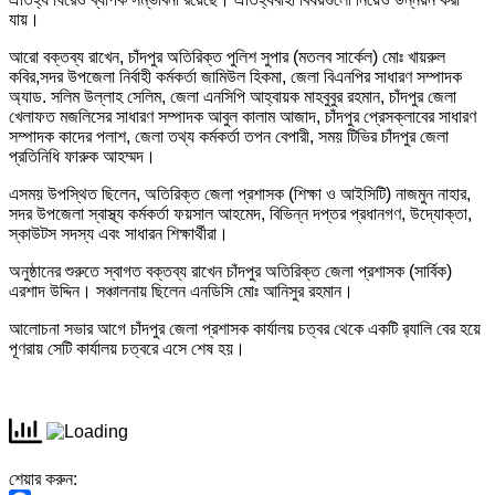
যায়।
আরো বক্তব্য রাখেন, চাঁদপুর অতিরিক্ত পুলিশ সুপার (মতলব সার্কেল) মোঃ খায়রুল
কবির,সদর উপজেলা নির্বাহী কর্মকর্তা জামিউল হিকমা, জেলা বিএনপির সাধারণ সম্পাদক
অ্যাড. সলিম উল্লাহ সেলিম, জেলা এনসিপি আহ্বায়ক মাহবুবুর রহমান, চাঁদপুর জেলা
খেলাফত মজলিসের সাধারণ সম্পাদক আবুল কালাম আজাদ, চাঁদপুর প্রেসক্লাবের সাধারণ
সম্পাদক কাদের পলাশ, জেলা তথ্য কর্মকর্তা তপন বেপারী, সময় টিভির চাঁদপুর জেলা
প্রতিনিধি ফারুক আহম্মদ।
এসময় উপস্থিত ছিলেন, অতিরিক্ত জেলা প্রশাসক (শিক্ষা ও আইসিটি) নাজমুন নাহার,
সদর উপজেলা স্বাস্থ্য কর্মকর্তা ফয়সাল আহমেদ, বিভিন্ন দপ্তর প্রধানগণ, উদ্যোক্তা,
স্কাউটস সদস্য এবং সাধারন শিক্ষার্থীরা।
অনুষ্ঠানের শুরুতে স্বাগত বক্তব্য রাখেন চাঁদপুর অতিরিক্ত জেলা প্রশাসক (সার্বিক)
এরশাদ উদ্দিন। সঞ্চালনায় ছিলেন এনডিসি মোঃ আনিসুর রহমান।
আলোচনা সভার আগে চাঁদপুর জেলা প্রশাসক কার্যালয় চত্বর থেকে একটি র‌্যালি বের হয়ে
পূণরায় সেটি কার্যালয় চত্বরে এসে শেষ হয়।
শেয়ার করুন: