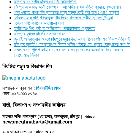
চাঁদপুরে ১১ দলীয় ঐক্য জোটের স্মারকলিপি
চাঁদপুর আক্কাছ আলী রেলওয়ে একাডেমির বার্ষিক বৃত্তি প্রদান, বৃক্ষরোপান
খাল খননের পাশাপাশি কৃষকদের জন্য সড়ক তৈরি করা হবে : এমএ হান্নান
ফরিদগঞ্জে জুলাই গণঅভ্যুত্থান দিবস উপলক্ষে প্রীতি ফুটবল টুর্নামেন্ট
জেলা গণফোরামের আলোচনা সভা
হাজীগঞ্জে শিশু ধর্ষণের অভিযোগে কেয়ারটেকার গ্রেফতার
চাঁদপুরে ফুটবল টার্ফের মাঠ উদ্বোধন
জুলাই অভ্যুত্থান স্মরণে চাঁদপুরে ম্যারাথন, অংশ নিলেন পাঁচ শতাধিক প্রতিযোগী
চাঁদপুরে জুলাই গণঅভ্যুত্থান দিবসে শহিদ পরিবার এবং জুলাই যোদ্ধাদের সংবর্ধনা
মতলবে নৌ পুলিশ ফাঁড়ির নাকের ডগায় কারেন্ট জালের রমরমা বাণিজ্য, অবাধে
চলছে মাছ শিকার
নিয়মিত পড়ুন ও বিজ্ঞাপন দিন
সম্পাদক ও প্রকাশক :
গিয়াসউদ্দিন মিলন
মোবা: ০১৭১২১৯০৩৭০
বার্তা, বিজ্ঞাপন ও সম্পাদকীয় কার্যালয়
ফয়সাল শপিং কমপ্লেক্স (২য় তলা), বাসস্ট্যন্ড, চাঁদপুর। -৩৬০০
newsmeghnabarta@gmail.com
ব্যবস্থাপনা সম্পাদক :
হাসনা জাহান