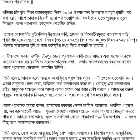
নিজস্ব প্রতিনিধি ॥
শনিবার চাঁদপুরে বিশ্ব তামাকমুক্ত দিবস ২০২৫ উদযাপনের উপলক্ষে বর্ণাঢ্য র‌্যালি বের
করা হয়। পাশে তামাক বিরোধী রচনা প্রতিযোগিতায় বিজয়ীদের হাতে পুরষ্কার তুলে
দিচ্ছেন জেলা প্রশাসক মোহাম্মদ মোহসীন উদ্দিন।
‘তামাক কোম্পানির কূটকৌশল উন্মোচন করি, তামাক ও নিকোটিনমুক্ত বাংলাদেশ গড়ি’
প্রতিপাদ্যকে সামনে রেখে শনিবার (৩১ মে ২০২৫) বিশ্ব তামাকমুক্ত দিবস ২০২৫ চাঁদপুর
জেলায় সচেতনতা বৃদ্ধির নানা কর্মসূচির মধ্য দিয়ে উদযাপিত হয়েছে ।
এ উপলক্ষে সকাল দশটায় চাঁদপুর জেলা প্রশাসক কার্যালয়ের সামনে এবং সম্মেলন কক্ষে
আয়োজন করা হয় র‌্যালি ও সচেতনতামূলক সভা। সভায় সভাপ্রধানের বক্তব্য রাখেন
জেলা প্রশাসক মোহাম্মদ মোহসীন উদ্দিন।
তিনি বলেন, তামাক হলো মাদকে আসক্তির প্রাথমিক স্তর। এটা থেকে হাতেখড়ি হয়।
একটা মানুষকে জেল দেয়া, জরিমানা করা কল্যাণকর কাজ না। যেহেতু এটা কল্যাণকর
রাষ্ট্র, মানুষকে সচেতন করে আমরা এখান থেকে বের হবার চেষ্টা করবো। আমাদের তরুণ
প্রজন্ম রক্ষায় তামাক নিয়ন্ত্রণে সচেতনতা ও প্রচারণায় বেশি গুরুত্ব দিতে হবে।
জেলা প্রশাসক আরো বলেন, তামাকের ব্যবহার কেবল অফিস-আদালত, পাবলিক প্লেসে
নয়, সব জায়গাতেই আছে। সুতরাং সেখানে আমরা সচেতন করার মাধ্যমে নিয়ন্ত্রণ করতে
পারবো। আইনে বলা আছে, ধূমপান সংশ্লিষ্ট কোনো প্রচারণা দণ্ডনীয় অপরাধ। এ রকম
কিছু হলে আমাদেরকে জানাবেন।
তিনি বলেন, রোগ আছে মানুষের, কিছু রোগ আছে সমাজের। কিশোর গ্যাং, বাল্যবিবাহ,
তামাক মাদক সামাজিক ব্যাধি।তরুণ প্রজন্ম রক্ষায় এসব সামাজিক ব্যাধির ওপর আমাদের