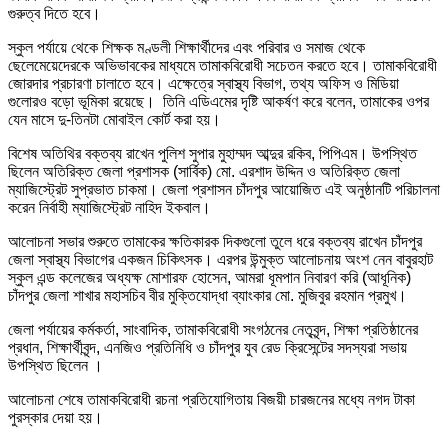
গুরুত্ব দিতে হবে।
স্কুল পর্যায়ে থেকে শিক্ষক মণ্ডলী শিক্ষার্থীদের এবং পরিবার ও সমাজ থেকে
ছেলেমেয়েদেরকে অভিভাবকের মাধ্যমে তামাকবিরোধী সচেতন করতে হবে। তামাকবিরোধী
জোরদার প্রচারণা চালাতে হবে। এক্ষেত্রে স্বাস্থ্য বিভাগ, তথ্য অফিস ও মিডিয়া
গুলোরও বড়ো ভূমিকা রয়েছে। তিনি এডিএমের দৃষ্টি আকর্ষণ করে বলেন, তামাকের ওপর
যেন মাসে দু-তিনটা মোবাইল কোর্ট করা হয়।
বিশেষ অতিথির বক্তব্য রাখেন পুলিশ সুপার মুহাম্মদ আব্দুর রকিব, পিপিএম। উপস্থিত
ছিলেন অতিরিক্ত জেলা প্রশাসক (সার্বিক) মো. এরশাদ উদ্দিন ও অতিরিক্ত জেলা
ম্যাজিস্ট্রেট সুপ্রভাত চাকমা। জেলা প্রশাসন চাঁদপুর আয়োজিত এই অনুষ্ঠানটি পরিচালনা
করেন নির্বাহী ম্যাজিস্ট্রেট নাহিদ ইকবাল।
আলোচনা সভার শুরুতে তামাকের ক্ষতিকারক দিকগুলো তুলে ধরে বক্তব্য রাখেন চাঁদপুর
জেলা স্বাস্থ্য বিভাগের একজন চিকিৎসক। এরপর উন্মুক্ত আলোচনায় অংশ নেন বাবুরহাট
স্কুল এন্ড কলেজের অধ্যক্ষ মোশারফ হোসেন, আমরা ধূমপান নিবারণ করি (আধূনিক)
চাঁদপুর জেলা শাখার মহাসচিব বীর মুক্তিযোদ্ধা ব্যাংকার মো. মুজিবুর রহমান প্রমুখ।
জেলা পর্যায়ের কর্মকর্তা, সাংবাদিক, তামাকবিরোধী সংগঠনের নেতৃবৃন্দ, শিক্ষা প্রতিষ্ঠানের
প্রধান, শিক্ষার্থীবৃন্দ, এনজিও প্রতিনিধি ও চাঁদপুর যুব রেড ক্রিসেন্টের সদস্যরা সভায়
উপস্থিত ছিলেন ।
আলোচনা শেষে তামাকবিরোধী রচনা প্রতিযোগিতায় বিজয়ী চারজনের মধ্যে নগদ টাকা
পুরস্কার দেয়া হয়।