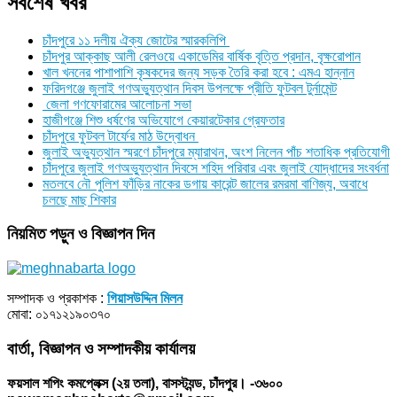
সর্বশেষ খবর
চাঁদপুরে ১১ দলীয় ঐক্য জোটের স্মারকলিপি
চাঁদপুর আক্কাছ আলী রেলওয়ে একাডেমির বার্ষিক বৃত্তি প্রদান, বৃক্ষরোপান
খাল খননের পাশাপাশি কৃষকদের জন্য সড়ক তৈরি করা হবে : এমএ হান্নান
ফরিদগঞ্জে জুলাই গণঅভ্যুত্থান দিবস উপলক্ষে প্রীতি ফুটবল টুর্নামেন্ট
জেলা গণফোরামের আলোচনা সভা
হাজীগঞ্জে শিশু ধর্ষণের অভিযোগে কেয়ারটেকার গ্রেফতার
চাঁদপুরে ফুটবল টার্ফের মাঠ উদ্বোধন
জুলাই অভ্যুত্থান স্মরণে চাঁদপুরে ম্যারাথন, অংশ নিলেন পাঁচ শতাধিক প্রতিযোগী
চাঁদপুরে জুলাই গণঅভ্যুত্থান দিবসে শহিদ পরিবার এবং জুলাই যোদ্ধাদের সংবর্ধনা
মতলবে নৌ পুলিশ ফাঁড়ির নাকের ডগায় কারেন্ট জালের রমরমা বাণিজ্য, অবাধে
চলছে মাছ শিকার
নিয়মিত পড়ুন ও বিজ্ঞাপন দিন
সম্পাদক ও প্রকাশক :
গিয়াসউদ্দিন মিলন
মোবা: ০১৭১২১৯০৩৭০
বার্তা, বিজ্ঞাপন ও সম্পাদকীয় কার্যালয়
ফয়সাল শপিং কমপ্লেক্স (২য় তলা), বাসস্ট্যন্ড, চাঁদপুর। -৩৬০০