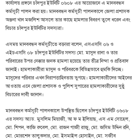
কার্যালয় প্রঙ্গনে চাঁদপুর ইউনিটি ০৬০৮ এর আয়োজনে এ মানববন্ধন
কর্মসূচী পালন করা হয়। মানববন্ধন কর্মসূচী পালনকালে জেলা প্রশাসক
অঞ্জনা খান মজলিশ আসলে তার কাছে হামলার বিবরণ তুলে ধরেন এবং
বিচার চাঁদপুর ইউনিটির সদস্যরা।
এসময় মানববন্ধন কর্মসূচীতে বক্তারা বলেন, এসএসসি ০৬ ও
এইচএসসি ০৮ চাঁদপুর ইউনিটির সদস্য মো. মাসুদ রানা ও তার
পরিবারের উপর নেক্কার জনক হামলা হয়েছে তার তীব্র নিন্দা ও প্রতিবাদ
জানাই। হামলাকারীরা মাসুদ ও পরিবরকে বিভিন্নভাবে হুমকি দিচ্ছে।
মাসুদের পরিবার এখন নিরাপত্তাহিনতায় ভুগছে। হামলাকারীদের আইনের
আওতায় এনে জেলা প্রশাসক ও পুলিশ সুপারের হামলাকারীদের সুষ্ঠু
বিচারের দাবী জানান।
মানববন্ধন কর্মসূচী পালনকালে উপস্থিত ছিলেন চাঁদপুর ইউনিটি ০৬০৮
এর সদস্য আ্যড. মুসলিম মিয়াজী, আ ফ ম ইলিয়াছ, এস এম সোহেল,
মো. শিপন, কাজি রুবেল, মো. রাজন গাজী রাজু, মো. জসিম উদ্দিন রনি,
মো. মোরশেদ তালুকদার, মো. ইসমাইল হোসাইন, মো. সজীব