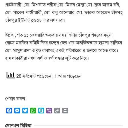
পাটোয়ারী, মো. মিশকাত শরীফ,মো. মিলন মোল্লা,মো. নূরে আলম রনি,
মো. পাবেল পাটোয়ারী, মো. বাবু আনোয়ার, মো. ফারুক আহমেদ চাঁদসহ
চাঁদপুর ইউনিটি ০৬০৮ এর সদস্যরা।
উল্লখ্য, গত ১১ ফেব্রুয়ারি শুক্রবার সন্ধ্যা ৭টায় চাঁদপুর শহরের যমুনা
রােডে মসজিদ কমিটি নিয়ে দ্বন্দ্বের জের ধরে অতর্কিতভাবে হামলা চালিয়ে
মো. মাসুদ রানা ও বৃদ্ধ বাবাসহ একই পরিবারের ৪ জনকে আহত করে।
হামলাকারীরা নগদ অর্থ ও স্বর্ণালঙ্কার লুট করে নিয়ে।
28 সর্বমোট পড়েছেন
, 1 আজ পড়েছেন
শেয়ার করুন:
F
M
T
W
S
V
C
P
a
e
w
h
k
i
o
r
c
s
i
a
y
b
p
i
সোশ্যাল মিডিয়া
e
s
t
t
p
e
y
n