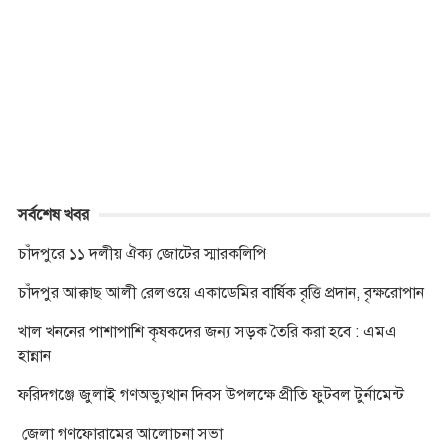
b
e
t
s
e
r
L
t
o
n
e
A
i
o
g
r
p
n
k
e
p
k
r
সর্বশেষ খবর
চাঁদপুরে ১১ দলীয় ঐক্য জোটের স্মারকলিপি
চাঁদপুর আক্কাছ আলী রেলওয়ে একাডেমির বার্ষিক বৃত্তি প্রদান, বৃক্ষরোপান
খাল খননের পাশাপাশি কৃষকদের জন্য সড়ক তৈরি করা হবে : এমএ
হান্নান
ফরিদগঞ্জে জুলাই গণঅভ্যুত্থান দিবস উপলক্ষে প্রীতি ফুটবল টুর্নামেন্ট
জেলা গণফোরামের আলোচনা সভা