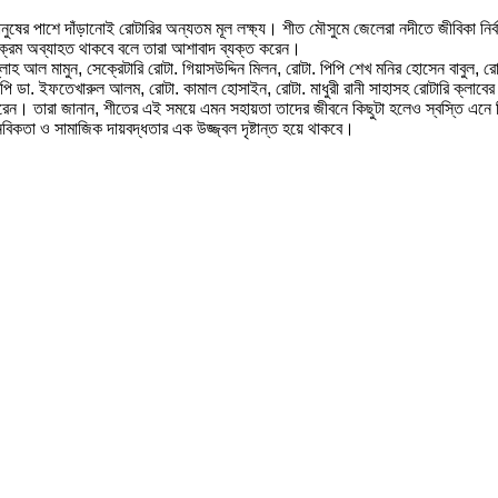
ঞ্চিত মানুষের পাশে দাঁড়ানোই রোটারির অন্যতম মূল লক্ষ্য। শীত মৌসুমে জেলেরা নদীতে জীবিকা
্যক্রম অব্যাহত থাকবে বলে তারা আশাবাদ ব্যক্ত করেন।
 আব্দুল্লাহ আল মামুন, সেক্রেটারি রোটা. গিয়াসউদ্দিন মিলন, রোটা. পিপি শেখ মনির হোসেন ব
পি ডা. ইফতেখারুল আলম, রোটা. কামাল হোসাইন, রোটা. মাধুরী রানী সাহাসহ রোটারি ক্লাবের অ
াশ করেন। তারা জানান, শীতের এই সময়ে এমন সহায়তা তাদের জীবনে কিছুটা হলেও স্বস্তি এনে
নবিকতা ও সামাজিক দায়বদ্ধতার এক উজ্জ্বল দৃষ্টান্ত হয়ে থাকবে।