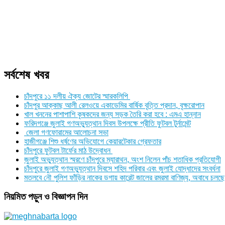
সর্বশেষ খবর
চাঁদপুরে ১১ দলীয় ঐক্য জোটের স্মারকলিপি
চাঁদপুর আক্কাছ আলী রেলওয়ে একাডেমির বার্ষিক বৃত্তি প্রদান, বৃক্ষরোপান
খাল খননের পাশাপাশি কৃষকদের জন্য সড়ক তৈরি করা হবে : এমএ হান্নান
ফরিদগঞ্জে জুলাই গণঅভ্যুত্থান দিবস উপলক্ষে প্রীতি ফুটবল টুর্নামেন্ট
জেলা গণফোরামের আলোচনা সভা
হাজীগঞ্জে শিশু ধর্ষণের অভিযোগে কেয়ারটেকার গ্রেফতার
চাঁদপুরে ফুটবল টার্ফের মাঠ উদ্বোধন
জুলাই অভ্যুত্থান স্মরণে চাঁদপুরে ম্যারাথন, অংশ নিলেন পাঁচ শতাধিক প্রতিযোগী
চাঁদপুরে জুলাই গণঅভ্যুত্থান দিবসে শহিদ পরিবার এবং জুলাই যোদ্ধাদের সংবর্ধনা
মতলবে নৌ পুলিশ ফাঁড়ির নাকের ডগায় কারেন্ট জালের রমরমা বাণিজ্য, অবাধে চলছে
নিয়মিত পড়ুন ও বিজ্ঞাপন দিন