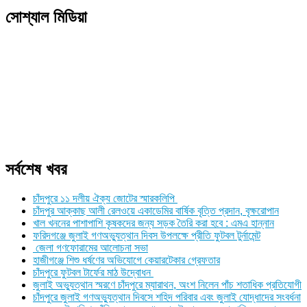
Link
Print
সোশ্যাল মিডিয়া
সর্বশেষ খবর
চাঁদপুরে ১১ দলীয় ঐক্য জোটের স্মারকলিপি
চাঁদপুর আক্কাছ আলী রেলওয়ে একাডেমির বার্ষিক বৃত্তি প্রদান, বৃক্ষরোপান
খাল খননের পাশাপাশি কৃষকদের জন্য সড়ক তৈরি করা হবে : এমএ হান্নান
ফরিদগঞ্জে জুলাই গণঅভ্যুত্থান দিবস উপলক্ষে প্রীতি ফুটবল টুর্নামেন্ট
জেলা গণফোরামের আলোচনা সভা
হাজীগঞ্জে শিশু ধর্ষণের অভিযোগে কেয়ারটেকার গ্রেফতার
চাঁদপুরে ফুটবল টার্ফের মাঠ উদ্বোধন
জুলাই অভ্যুত্থান স্মরণে চাঁদপুরে ম্যারাথন, অংশ নিলেন পাঁচ শতাধিক প্রতিযোগী
চাঁদপুরে জুলাই গণঅভ্যুত্থান দিবসে শহিদ পরিবার এবং জুলাই যোদ্ধাদের সংবর্ধনা