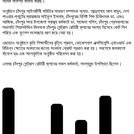
সার্বিক সাফল্য কামনা করছি।
অনুষ্ঠানে চাঁদপুর আইনজীবী সমিতির সাধারণ সম্পাদক অ্যাড. আব্দুল্লাহ আল মামুন, দেশ
পাওয়ার প্লান্টের ম্যারাজার সাইফুল ইসলাম, চাঁদপুরের বিশিষ্ট শিশু চিকিৎসক ডা. এমএ
আজিজ, চাঁদপুর সদর উপজেলা স্বাস্থ্য কর্মকর্তা ডা. সাজেদা পলিন, চাঁদপুর প্রেসক্লাবের
সভাপতি গিয়াসউদ্দিন মিলনকে চাঁদপুর সেন্ট্রাল রােটারী ক্লাবের সদস্য হিসেবে কোট পিন
পরিয়ে এবং ফুলেল শুভেচ্ছায় বরণ করে নেয়া হয়।
এছাড়াও অনুষ্ঠানে কৃতি শিক্ষার্থীদের বৃত্তি প্রদান, ভোকেশনাল এক্সসিলেন্সি এ্যাওয়ার্ড এবং
বিভিন্ন ক্ষেত্রে অবদানের জন্যে সংবর্ধনা ক্রেস্ট প্রধান করা হয়। সবশেষে জমকালো
র্যাফেল ড্র এবং সাংস্কৃতিক অনুষ্ঠিত পরিবেশন করা হয়।
এসময় চাঁদপুর সেন্ট্রাল রােটারী ক্লাবের সকল কর্মকর্তা, সদস্যবৃন্দ উপস্থিত ছিলেন।