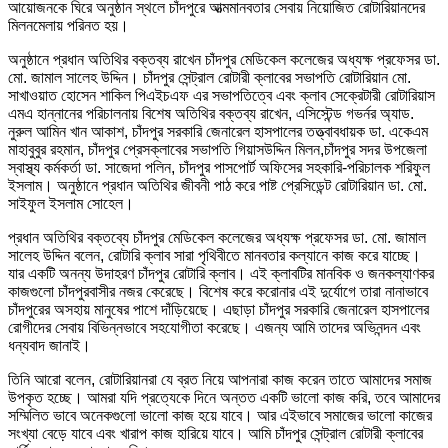
আয়োজনকে ঘিরে অনুষ্ঠান স্থলে চাঁদপুরে আত্মমানবতার সেবায় নিয়োজিত রোটারিয়ানদের
মিলনমেলায় পরিনত হয়।
অনুষ্ঠানে প্রধান অতিথির বক্তব্য রাখেন চাঁদপুর মেডিকেল কলেজের অধ্যক্ষ প্রফেসর ডা.
মো. জামাল সালেহ উদ্দিন। চাঁদপুর সেন্ট্রাল রােটারী ক্লাবের সভাপতি রোটারিয়ান মো.
সাখাওয়াত হােসেন শাকিল পিএইচএফ এর সভাপতিত্বে এবং ক্লাব সেক্রেটারী রােটারিয়াস
এমএ হান্নানের পরিচালনায় বিশেষ অতিথির বক্তব্য রাখেন, এসিস্টেন্ড গভর্নর অ্যাড.
নুরুল আমিন খান আকাশ, চাঁদপুর সরকারি জেনারেল হাসপালের তত্ত্বাবধায়ক ডা. একেএম
মাহাবুবুর রহমান, চাঁদপুর প্রেসক্লাবের সভাপতি গিয়াসউদ্দিন মিলন,চাঁদপুর সদর উপজেলা
স্বাস্থ্য কর্মকর্তা ডা. সাজেদা পলিন, চাঁদপুর পাসপোর্ট অফিসের সহকারি-পরিচালক শরিফুল
ইসলাম। অনুষ্ঠানে প্রধান অতিথির জীবনী পাঠ করে পাষ্ট প্রেসিডেন্ট রোটারিয়ান ডা. মো.
সাইফুল ইসলাম সোহেল।
প্রধান অতিথির বক্তব্যে চাঁদপুর মেডিকেল কলেজের অধ্যক্ষ প্রফেসর ডা. মাে. জামাল
সালেহ উদ্দিন বলেন, রোটারি ক্লাব সারা পৃথিবীতে মানবতার কল্যানে কাজ করে যাচ্ছে।
যার একটি অনন্য উদাহরণ চাঁদপুর রোটারি ক্লাব। এই ক্লাবটির মানবিক ও জনকল্যাণকর
কাজগুলো চাঁদপুরবাসীর নজর কেরেছে। বিশেষ করে করোনার এই দুর্যোগে তারা নানাভাবে
চাঁদপুরের অসহায় মানুষের পাশে দাঁড়িয়েছে। এছাড়া চাঁদপুর সরকারি জেনারেল হাসপালের
রোগীদের সেবায় বিভিন্নভাবে সহযোগীতা করেছে। এজন্য আমি তাদের অভিনন্দন এবং
ধন্যবাদ জানাই।
তিনি আরো বলেন, রোটারিয়ানরা যে ব্রত নিয়ে আপনারা কাজ করেন তাতে আমাদের সমাজ
উপকৃত হচ্ছে। আমরা যদি প্রত্যেকে দিনে অন্তত একটি ভালো কাজ করি, তবে আমাদের
সম্মিলিত ভাবে অনেকগুলো ভালো কাজ হয়ে যাবে। আর এইভাবে সমাজের ভালো কাজের
সংখ্যা বেড়ে যাবে এবং খারাপ কাজ হারিয়ে যাবে। আমি চাঁদপুর সেন্ট্রাল রােটারী ক্লাবের