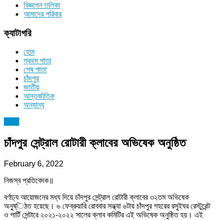
বিজ্ঞাপন তলিকা
আমাদের পরিবার
ক্যাটাগরি
হোম
প্রথম পাতা
শেষ পাতা
চাঁদপুর
জাতীয়
আন্তর্জাতিক
অন্যান্য
চাঁদপুর
চাঁদপুর সেন্ট্রাল রোটারী ক্লাবের অভিষেক অনুষ্ঠিত
February 6, 2022
নিজস্ব প্রতিবেদক॥
বর্ণাঢ্য আয়োজনের মধ্য দিয়ে চাঁদপুর সেন্ট্রাল রােটারী ক্লাবের ৩২তম অভিষেক
অনু্ষ্িঠত হয়েছে। ৬ ফেব্রুয়ারি রোববার সন্ধ্যা ৬টায় চাঁদপুর শহরের রসুইঘর রেস্টুরেন্ট
ও পার্টি সেন্টারে ২০২১-২০২২ সালের ক্লাব কমিটির এই অভিষেক অনুষ্ঠিত হয়। এই