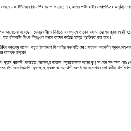
িক আয়োজনে এবং ইউনিয়ন বিএনপির সভাপতি মো : শাহ আলম পাটওয়ারীর সভাপতিত্ব অনুষ্ঠানে প্রধ
ব্যাপক আলোচনা হয়েছে। ফেব্রুয়ারীতে নির্বাচনের মাধ্যমে তারেক রহমান দেশের প্রধানমন্ত্
মে, যারা চাঁদাবাজি কিংবা বিশৃঙ্খলা করবে তাদের কঠোর হস্তে প্রতিহত করা হবে।
অতিথির বক্তব্য রাখেন, কচুয়া উপজেলা বিএনপির সভাপতি মো : খায়রুল আবেদীন স্বপন,সহ-সভ
েতা তাবারক উল্লাহ ।
রধান, ফ্রান্স প্রবাসী বেলায়েত হোসেন,উপজেলা স্বেচ্ছাসেবক দলের যুগ্ম সাধারন সম্পাদক 
সময় ইউনিয়ন বিএনপি, যুবদল, ছাত্রদল ও সহযোগী সংগঠনের অসংখ্য নেতা কর্মীরা উপস্থি