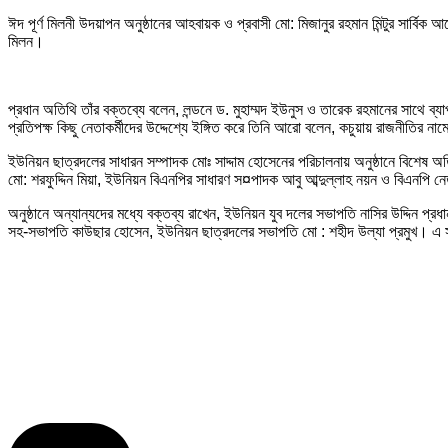
ঈদ পূর্ণ মিলনী উদয়াপন অনুষ্ঠানের আহবায়ক ও প্রবাসী মো: মিজানুর রহমান মিন্টুর সার্ব
মিলন।
প্রধান অতিথি তাঁর বক্তব্যে বলেন, লন্ডনে ড. মুহাম্মদ ইউনুস ও তারেক রহমানের সাথে 
প্রতিপক্ষ কিছু নেতাকর্মীদের উদ্দেশ্যে ইঙ্গিত করে তিনি আরো বলেন, কচুয়ায় রাজনীতির না
ইউনিয়ন ছাত্রদলের সাধারন সম্পাদক মোঃ সাদ্দাম হোসেনের পরিচালনায় অনুষ্ঠানে বিশেষ 
মো: শরফুদ্দিন মিয়া, ইউনিয়ন বিএনপির সাধারণ স¤পাদক আবু আব্দুল্লাহ নয়ন ও বিএনপি ন
অনুষ্ঠানে অন্যান্যদের মধ্যে বক্তব্য রাখেন, ইউনিয়ন যুব দলের সভাপতি নাসির উদ্দিন প্
সহ-সভাপতি কাউছার হোসেন, ইউনিয়ন ছাত্রদলের সভাপতি মো : শহীদ উল্যা প্রমুখ। এ 