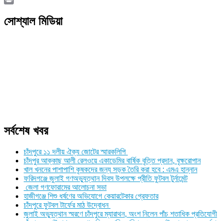
Link
Print
সোশ্যাল মিডিয়া
সর্বশেষ খবর
চাঁদপুরে ১১ দলীয় ঐক্য জোটের স্মারকলিপি
চাঁদপুর আক্কাছ আলী রেলওয়ে একাডেমির বার্ষিক বৃত্তি প্রদান, বৃক্ষরোপান
খাল খননের পাশাপাশি কৃষকদের জন্য সড়ক তৈরি করা হবে : এমএ হান্নান
ফরিদগঞ্জে জুলাই গণঅভ্যুত্থান দিবস উপলক্ষে প্রীতি ফুটবল টুর্নামেন্ট
জেলা গণফোরামের আলোচনা সভা
হাজীগঞ্জে শিশু ধর্ষণের অভিযোগে কেয়ারটেকার গ্রেফতার
চাঁদপুরে ফুটবল টার্ফের মাঠ উদ্বোধন
জুলাই অভ্যুত্থান স্মরণে চাঁদপুরে ম্যারাথন, অংশ নিলেন পাঁচ শতাধিক প্রতিযোগী