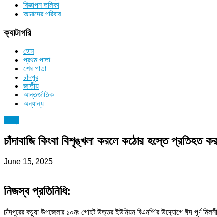
বিজ্ঞাপন তলিকা
আমাদের পরিবার
ক্যাটাগরি
হোম
প্রথম পাতা
শেষ পাতা
চাঁদপুর
জাতীয়
আন্তর্জাতিক
অন্যান্য
চাঁদপুর
চাঁদাবাজি কিংবা বিশৃঙ্খলা করলে কঠোর হস্তে প্রতিহত 
June 15, 2025
নিজস্ব প্রতিনিধি:
চাঁদপুরের কচুয়া উপজেলার ১০নং গোহট উত্তর ইউনিয়ন বিএনপি’র উদ্যোগে ঈদ পূর্ণ মিলনী 