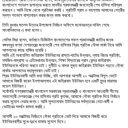
বাংলাদেশে শতভাগ রূপান্তর করতে মাননীয় প্রধানমন্ত্রী জননেত্রী শেখ হাসিনা পরিশ্রম
করছেন। আমি নিজে থেকে প্রতিজ্ঞা করছি। প্রতিটি গ্রাম ও মহল্লায় আমাদের নেত্রীর
স্বপ্ন শতভাগ বাস্তবায়ন করার জন্য কাজ করবো।
তিনি বুধবার মতলব উত্তর উপজেলা নির্বাচন অফিসে মনোনয়নত্র দাখিল শেষে
সাংবাদিকদের এ কথা বলেন।
সেলিম মিয়া বলেন, বর্তমানে ডিজিটাল বাংলাদেশের সফল প্রধানমন্ত্রী জাতির জনক
বঙ্গবন্ধুর কণ্যা দেশরতœ জননেত্রী শেখ হাসিনার প্রিয় প্রতিক নৌকা মার্কা নিয়ে আমি
আপনাদের কাছে হাজির হয়েছি।
আমি এই অবহেলিত জহিরাবাদ ইউনিয়নের রাস্তা-ঘাটের উন্নয়ন, ন্যায় বিচার প্রতিষ্ঠা,
মসজিদ-মাদ্রাসা ও এতিমখানার উন্নয়ন, শিক্ষা বিস্তারের প্রান কেন্দ্র জহিরাবাদ
ইউনিয়নকে পরিণত করতে চাই। দূর্নীতি ও মাদক মুক্ত জহিরাবাদ ইউনিয়ন গড়তে নৌকা
মার্কায় আপনাদের মহামূল্যবান ভোট চাই।
প্রিয় ইউনিয়নবাসী আমি কথা দিচ্ছি, যদি আপনারা আগামী ২০ অক্টোবর বিপুল ভোটে
আমাকে বিজয়ী করেন ইনশাআল্লাহ এই জহিরাবাদ ইউনিয়ন হবে একটি সুন্দর মায়াময়
মডেল ইউনিয়ন।
সর্বোপরি গণপ্রজাতন্ত্রী বাংলাদেশ সরকারের প্রধানমন্ত্রী ও বাংলাদেশ আওয়ামী লীগের
সভানেত্রী দেশরতœ শেখ হাসিনার প্রতি কৃতজ্ঞ, আমাকে নৌকা প্রতিক দিয়ে নির্বাচন
করার সুযোগ দেয়ার জন্য। আমি সুলতানাবাদ ইউনিয়নের সর্বস্তরের নেতা-কর্মী ও
ভোটারের সমর্থন কামনা করছি।
আগামী ২০ অক্টোবর নির্বাচনে নৌকা প্রতিকে ভোট দিয়ে আমাকে বিজয়ী করে
ইউনিয়নবাসীর সুখে-দুঃখে থাকার সুযোগ দিবে।