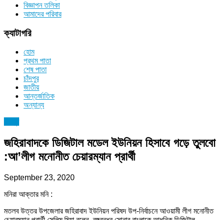
বিজ্ঞাপন তলিকা
আমাদের পরিবার
ক্যাটাগরি
হোম
প্রথম পাতা
শেষ পাতা
চাঁদপুর
জাতীয়
আন্তর্জাতিক
অন্যান্য
চাঁদপুর
জহিরাবাদকে ডিজিটাল মডেল ইউনিয়ন হিসাবে গড়ে তুলবো
:আ’লীগ মনোনীত চেয়ারম্যান প্রার্থী
September 23, 2020
মনিরা আক্তার মনি :
মতলব উত্তর উপজেলার জহিরাবাদ ইউনিয়ন পরিষদ উপ-নির্বাচনে আওয়ামী লীগ মনোনীত
চেয়ারম্যান প্রার্থী সেলিম মিয়া বলেন, বঙ্গবন্ধুর সোনার বাংলাকে আধুনিক ডিজিটাল