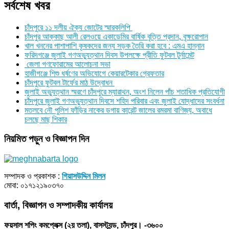
সর্বশেষ খবর
চাঁদপুরে ১১ দলীয় ঐক্য জোটের স্মারকলিপি
চাঁদপুর আক্কাছ আলী রেলওয়ে একাডেমির বার্ষিক বৃত্তি প্রদান, বৃক্ষরোপান
খাল খননের পাশাপাশি কৃষকদের জন্য সড়ক তৈরি করা হবে : এমএ হান্নান
ফরিদগঞ্জে জুলাই গণঅভ্যুত্থান দিবস উপলক্ষে প্রীতি ফুটবল টুর্নামেন্ট
জেলা গণফোরামের আলোচনা সভা
হাজীগঞ্জে শিশু ধর্ষণের অভিযোগে কেয়ারটেকার গ্রেফতার
চাঁদপুরে ফুটবল টার্ফের মাঠ উদ্বোধন
জুলাই অভ্যুত্থান স্মরণে চাঁদপুরে ম্যারাথন, অংশ নিলেন পাঁচ শতাধিক প্রতিযোগী
চাঁদপুরে জুলাই গণঅভ্যুত্থান দিবসে শহিদ পরিবার এবং জুলাই যোদ্ধাদের সংবর্ধনা
মতলবে নৌ পুলিশ ফাঁড়ির নাকের ডগায় কারেন্ট জালের রমরমা বাণিজ্য, অবাধে
চলছে মাছ শিকার
নিয়মিত পড়ুন ও বিজ্ঞাপন দিন
সম্পাদক ও প্রকাশক :
গিয়াসউদ্দিন মিলন
মোবা: ০১৭১২১৯০৩৭০
বার্তা, বিজ্ঞাপন ও সম্পাদকীয় কার্যালয়
ফয়সাল শপিং কমপ্লেক্স (২য় তলা), বাসস্ট্যন্ড, চাঁদপুর। -৩৬০০