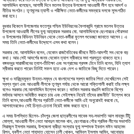
আলাউদ্দিন বলেছেন, আগামী দিনে মতলব উত্তর উপজেলা আওয়ামী লীগ হবে আদর্শ ও
নীতির সংগঠন। তৃণমূলের ত্যাগী ও পরীক্ষিত নেতা-কর্মীদের সমন্বয়ে দলকে সুসংগঠিত
করা হবে।
বুধবার বিকেলে উপজেলার ফতেপুর পশ্চিম ইউনিয়নের ফৈলাকান্দি গ্রামে মতলব উত্তর
উপজেলা আওয়ামী লীগের যুগ্ম আহ্বায়ক সরকার মো. আলাউদ্দিনকে ছেংগারচর পৌরসভা
ও উপজেলার বিভিন্ন ইউনিয়ন থেকে নেতা-কর্মীরা ফুলেল শুভেচ্ছা জানাতে আসেন। এ
সময় তিনি নেতা-কর্মীদের উদ্দ্যেশে এসব কথা বলেন।
সরকার মো. আলাউদ্দিন বলেন, যেকোন রাজনৈতিকের জীবনে নীতি-আদর্শই সব থেকে বড়
কথা। আর সেই আদর্শের জন্য যেকোন ত্যাগ স্বীকারে সদা প্রস্তুত থাকতে হবে।
বঙ্গবন্ধুর সারাজীবনের ত্যাগ-তীতিক্ষা এবং সংগ্রামের প্রসঙ্গ টেনে তিনি বলেন, যিনি ত্যাগ
স্বীকার করতে পারেন তিনিই সফল হতে এবং দেশ ও জাতিকে কিছু দিতে পারেন।
ক্ষুধা ও দারিদ্র্যমুক্ত উন্নত-সমৃদ্ধ যে বাংলাদেশের স্বপ্ন জাতির পিতা দেখেছিলেন সেই
স্বপ্ন পূরণ এবং আওয়ামী লীগকে তৃণমূল পর্যায় থেকে আরো শক্তিশালী করাই তাঁর লক্ষ্য
বলেও সরকার মো.আলাউদ্দিন উল্লেখ করেন। বর্তমান সরকার বাঙালি জাতিকে বিশ্বে
মর্যাদার আসনে অধিষ্ঠিত করতে চায় এবং সেইলক্ষ্য নিয়েই তাঁদের রাজনীতি’ উল্লেখ করে
তিনি বলেন,আওয়ামী লীগের প্রতিটি নেতা-কর্মীকে আমি এই অনুরোধই করবো যে,
আপনাদেরকেও সেই চিন্তা-চেতনা নিয়েই কাজ করতে হবে।
এ সময় উপস্থিত ছিলেন- চাঁদপুর জেলা ছাত্রলীগের সাবেক সহ-সভাপতি আল মাহমুদ টিটু
মোল্লা, আওয়ামী লীগ নেতা আবদুল মালেক খান, ছেংগারচর পৌর শ্রমিক লীগের সভাপতি
সিরাজুল ইসলাম সরকার, উপজেলা ক্রীড়া সংস্থার যুগ্ম সম্পাদক ইবনাল মঈন আহমেদ
রিপন, যুবলীগ নেতা শাহাদাত হোসেন ঢালী খোকন, আমিনুল ইসলাম আমিন, আনোয়ার