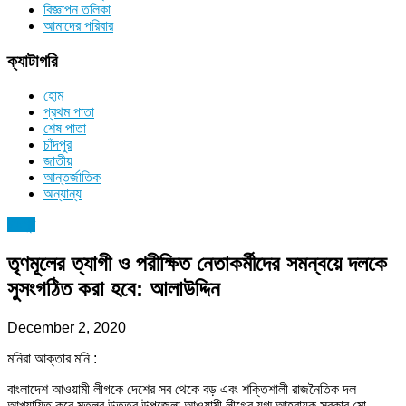
বিজ্ঞাপন তলিকা
আমাদের পরিবার
ক্যাটাগরি
হোম
প্রথম পাতা
শেষ পাতা
চাঁদপুর
জাতীয়
আন্তর্জাতিক
অন্যান্য
চাঁদপুর
তৃণমূলের ত্যাগী ও পরীক্ষিত নেতাকর্মীদের সমন্বয়ে দলকে
সুসংগঠিত করা হবে: আলাউদ্দিন
December 2, 2020
মনিরা আক্তার মনি :
বাংলাদেশ আওয়ামী লীগকে দেশের সব থেকে বড় এবং শক্তিশালী রাজনৈতিক দল
আখ্যায়িত করে মতলব উত্তর উপজেলা আওয়ামী লীগের যুগ্ম আহ্বায়ক সরকার মো.