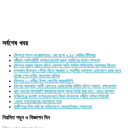
সর্বশেষ খবর
চাঁদপুরে সফল অস্ত্রোপচার, বের হলো ৬.৪৫ কেজির টিউমার
বর্ষীয়ান আইনজীবী অ্যাডভোকেট রুহুল আমিনের দাফন সম্পন্ন
চাঁদপুরে মরহুম আব্দুল মতিন মোল্লা স্মৃতি ফুটবল টুর্নামেন্টের পুরস্কার বিতরণ
দৃশ্যমান উন্নয়ন পৌঁছে দিতে সরকার ও স্থানীয় প্রশাসন একযোগে কাজ করে
যাচ্ছে:শেখ ফরিদ আহম্মেদ মানিক
চাঁদপুরে ১১ দলীয় ঐক্য জোটের স্মারকলিপি
চাঁদপুর আক্কাছ আলী রেলওয়ে একাডেমির বার্ষিক বৃত্তি প্রদান, বৃক্ষরোপান
খাল খননের পাশাপাশি কৃষকদের জন্য সড়ক তৈরি করা হবে : এমএ হান্নান
ফরিদগঞ্জে জুলাই গণঅভ্যুত্থান দিবস উপলক্ষে প্রীতি ফুটবল টুর্নামেন্ট
জেলা গণফোরামের আলোচনা সভা
হাজীগঞ্জে শিশু ধর্ষণের অভিযোগে কেয়ারটেকার গ্রেফতার
নিয়মিত পড়ুন ও বিজ্ঞাপন দিন