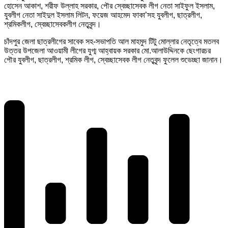
হোসেন আকাশ, শরীফ উল্লাহ সরকার, পৌর স্বেচ্ছাসেবক লীগ নেতা সাইফুল ইসলাম,
যুবলীগ নেতা সাইদুল ইসলাম লিটন, ফয়েজ আহমেদ ফাকা’সহ যুবলীগ, ছাত্রলীগ,
শ্রমিকলীগ, স্বেচ্ছাসেবকলীগ নেতৃবৃন্দ।
চাঁদপুর জেলা ছাত্রলীগের সাবেক সহ-সভাপতি আল মাহমুদ টিটু মোল্লার নেতৃত্বে মতলব
উত্তর উপজেলা আওয়ামী লীগের যুগ্ম আহ্বায়ক সরকার মো.আলাউদ্দিনকে ছেংগারচর
পৌর যুবলীগ, ছাত্রলীগ, শ্রমিক লীগ, স্বেচ্ছাসেবক লীগ নেতৃবৃন্দ ফুলেল শুভেচ্ছা জানান।