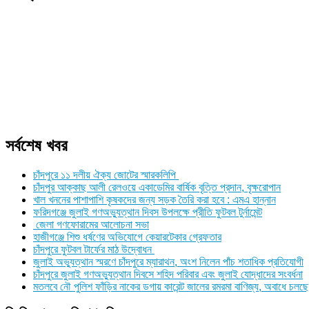
সর্বশেষ খবর
চাঁদপুরে ১১ দলীয় ঐক্য জোটের স্মারকলিপি
চাঁদপুর আক্কাছ আলী রেলওয়ে একাডেমির বার্ষিক বৃত্তি প্রদান, বৃক্ষরোপান
খাল খননের পাশাপাশি কৃষকদের জন্য সড়ক তৈরি করা হবে : এমএ হান্নান
ফরিদগঞ্জে জুলাই গণঅভ্যুত্থান দিবস উপলক্ষে প্রীতি ফুটবল টুর্নামেন্ট
জেলা গণফোরামের আলোচনা সভা
হাজীগঞ্জে শিশু ধর্ষণের অভিযোগে কেয়ারটেকার গ্রেফতার
চাঁদপুরে ফুটবল টার্ফের মাঠ উদ্বোধন
জুলাই অভ্যুত্থান স্মরণে চাঁদপুরে ম্যারাথন, অংশ নিলেন পাঁচ শতাধিক প্রতিযোগী
চাঁদপুরে জুলাই গণঅভ্যুত্থান দিবসে শহিদ পরিবার এবং জুলাই যোদ্ধাদের সংবর্ধনা
মতলবে নৌ পুলিশ ফাঁড়ির নাকের ডগায় কারেন্ট জালের রমরমা বাণিজ্য, অবাধে চলছে