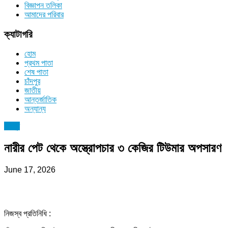
বিজ্ঞাপন তলিকা
আমাদের পরিবার
ক্যাটাগরি
হোম
প্রথম পাতা
শেষ পাতা
চাঁদপুর
জাতীয়
আন্তর্জাতিক
অন্যান্য
চাঁদপুর
নারীর পেট থেকে অস্ত্রোপচার ৩ কেজির টিউমার অপসারণ
June 17, 2026
নিজস্ব প্রতিনিধি :