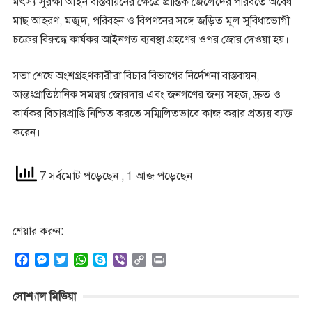
মৎস্য সুরক্ষা আইন বাস্তবায়নের ক্ষেত্রে প্রান্তিক জেলেদের পরিবর্তে অবৈধ
মাছ আহরণ, মজুদ, পরিবহন ও বিপণনের সঙ্গে জড়িত মূল সুবিধাভোগী
চক্রের বিরুদ্ধে কার্যকর আইনগত ব্যবস্থা গ্রহণের ওপর জোর দেওয়া হয়।
সভা শেষে অংশগ্রহণকারীরা বিচার বিভাগের নির্দেশনা বাস্তবায়ন,
আন্তঃপ্রাতিষ্ঠানিক সমন্বয় জোরদার এবং জনগণের জন্য সহজ, দ্রুত ও
কার্যকর বিচারপ্রাপ্তি নিশ্চিত করতে সম্মিলিতভাবে কাজ করার প্রত্যয় ব্যক্ত
করেন।
7 সর্বমোট পড়েছেন
, 1 আজ পড়েছেন
শেয়ার করুন:
F
M
T
W
S
V
C
P
a
e
w
h
k
i
o
r
c
s
i
a
y
b
p
i
সোশ্যাল মিডিয়া
e
s
t
t
p
e
y
n