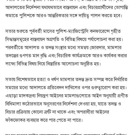
আদালতের নির্দেশনা যথাযথভাবে বাস্তবায়ন এবং বিচারপ্রার্থীদের ভোগান্তি
কমাতে পুলিশকে আরও আন্তরিকতার সঙ্গে দায়িত্ব পালন করতে হবে।
সভার শুরুতে পূর্ববর্তী মাসের পুলিশ-ম্যাজিস্ট্রেসি কনফারেন্সে গৃহীত
সিদ্ধান্তসমূহের বাস্তবায়ন অগ্রগতি ও বিভিন্ন বিষয়ে পর্যালোচনা করা হয়।
পরবর্তীতে আদালত ও তদন্ত সংস্থার মধ্যে সমন্বয় জোরদার, মামলার
তদন্তের গুণগত মান বৃদ্ধি এবং বিচারিক কার্যক্রমকে আরও কার্যকর করার
লক্ষ্যে বিভিন্ন বিষয় নিয়ে বিস্তারিত আলোচনা অনুষ্ঠিত হয়।
সভায় বিশেষভাবে হত্যা ও ধর্ষণ মামলার তদন্ত দ্রুত সম্পন্ন করে নির্ধারিত
সময়ের মধ্যে আদালতে প্রতিবেদন দাখিলের ওপর গুরুত্বারোপ করা হয়।
এছাড়া মাদকদ্রব্য নিয়ন্ত্রণ আইনের মামলাগুলোতে আইন অনুযায়ী প্রণীত
বিধিমালা কঠোরভাবে অনুসরণের নির্দেশনা দেওয়া হয়, যাতে তদন্ত ও
বিচার প্রক্রিয়ায় কোনো ত্রুটি না থাকে এবং অপরাধীরা আইনের
ফাঁকফোকর ব্যবহার করে পার পেতে না পারে।