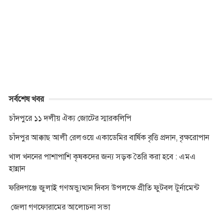
b
e
t
s
e
r
L
t
o
n
e
A
i
o
g
r
p
n
k
e
p
k
r
সর্বশেষ খবর
চাঁদপুরে ১১ দলীয় ঐক্য জোটের স্মারকলিপি
চাঁদপুর আক্কাছ আলী রেলওয়ে একাডেমির বার্ষিক বৃত্তি প্রদান, বৃক্ষরোপান
খাল খননের পাশাপাশি কৃষকদের জন্য সড়ক তৈরি করা হবে : এমএ
হান্নান
ফরিদগঞ্জে জুলাই গণঅভ্যুত্থান দিবস উপলক্ষে প্রীতি ফুটবল টুর্নামেন্ট
জেলা গণফোরামের আলোচনা সভা