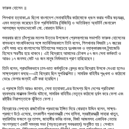
ফারুক হোসেন ॥
পিলখানা হত্যাকাণ্ড ছিলো বাংলাদেশ সেনাবাহিনীর কাঠামোকে ধ্বংস করার গভীর ষড়যন্ত্র,
এমন মন্তব্য করেছেন চিফ প্রসিকিউটর (বিজিবি) ও অতিরিক্ত অ্যাটর্নি জেনারেল
আলহাজ্ব অ্যাডভোকেট মো. বোরহান উদ্দিন।
শুক্রবার রাতে চাঁদপুরের মতলব উত্তর উপজেলা প্রেসক্লাবের সভাপতি ফারুক হোসেনের
বাসভবনে সাংবাদিকদের সঙ্গে মতবিনিময়কালে তিনি বলেন, পিলখানার বিষয়টা ১৭ বছরের
বেশি সময় ধরে বাংলাদেশের ইতিহাসের সবচেয়ে দুঃখজনক ও ন্যাক্কারজনক ট্র্যাজেডি
হিসেবে স্মরণীয় হয়ে থাকবে। এই বিদ্রোহে আমাদের চৌকস ৫৭ জন সেনা কর্মকর্তা ও
আরও ১৭ জনসহ মোট ৭৪ জন মানুষ নির্মমভাবে প্রাণ হারিয়েছেন।
তিনি বলেন, প্রাথমিকভাবে ঢাল-ভাত কর্মসূচিকে কেন্দ্র করে বিদ্রোহ উসকে দেওয়া হলেও
সাক্ষ্যপ্রমাণ বলছে—এই বিদ্রোহ ছিল সুপরিকল্পিত। সামরিক বাহিনীর শৃঙ্খলা ও কাঠামো
ভেঙে ফেলার জন্যই এটি করা হয়েছিল।
এ প্রসঙ্গে তিনি আরও জানান, সেনা হত্যাকাণ্ডের উদ্দেশ্য ছিল দেশের প্রতিরক্ষা
ব্যবস্থায় মারাত্মক বিপর্যয় ঘটানো, সামরিক বাহিনীর নেতৃত্ব কাঠামো দুর্বল করে ফেলা এবং
রাষ্ট্রীয় নিরাপত্তাকে ঝুঁকিতে ফেলা।
বিদ্রোহের নেপথ্যে রাজনৈতিক প্রভাবের ইঙ্গিত দিয়ে বোরহান উদ্দিন বলেন, সাক্ষ্য-
প্রমাণে উঠে এসেছে, তৎকালীন প্রধানমন্ত্রী শেখ হাসিনা, স্বরাষ্ট্রমন্ত্রী সাহারা খাতুন,
ব্যারিস্টার ফজলে নূর তাপস, জাহাঙ্গীর কবির নানক, মির্জা আজমসহ একাধিক নেতার
অংশগ্রহণে একটি সমন্বয় সভা (পড়হংঢ়রৎধপু সববঃরহম) অনুষ্ঠিত হয়। সেখানে