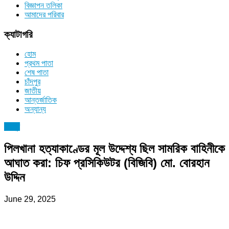
বিজ্ঞাপন তলিকা
আমাদের পরিবার
ক্যাটাগরি
হোম
প্রথম পাতা
শেষ পাতা
চাঁদপুর
জাতীয়
আন্তর্জাতিক
অন্যান্য
চাঁদপুর
পিলখানা হত্যাকাণ্ডের মূল উদ্দেশ্য ছিল সামরিক বাহিনীকে
আঘাত করা: চিফ প্রসিকিউটর (বিজিবি) মো. বোরহান
উদ্দিন
June 29, 2025