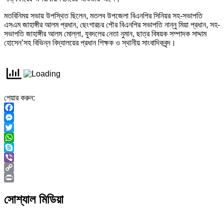
মতবিনিময় সভায় উপস্থিত ছিলেন, মতলব উপজেলা বিএনপির সিনিয়র সহ-সভাপতি
এসএম জাহাঙ্গীর আলম প্রধান, ছেংগারচর পৌর বিএনপির সভাপতি নান্নু মিয়া প্রধান, সহ-
সভাপতি জাহাঙ্গীর আলম মোল্লা, যুবদলের নেতা নুমান, ছাত্র বিষয়ক সম্পাদক সাদ্দাম
হোসেন’সহ বিভিন্ন বিদ্যালয়ের প্রধান শিক্ষক ও স্থানীয় সাংবাদিকবৃন্দ।
শেয়ার করুন:
Facebook
Messenger
Twitter
WhatsApp
Skype
Viber
Copy
Link
Print
সোশ্যাল মিডিয়া