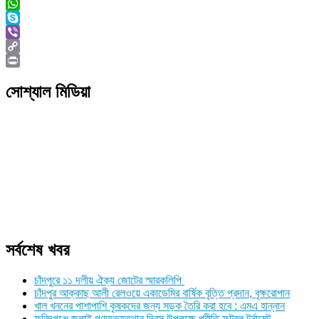
Twitter
WhatsApp
Skype
Viber
Copy
Link
Print
সোশ্যাল মিডিয়া
সর্বশেষ খবর
চাঁদপুরে ১১ দলীয় ঐক্য জোটের স্মারকলিপি
চাঁদপুর আক্কাছ আলী রেলওয়ে একাডেমির বার্ষিক বৃত্তি প্রদান, বৃক্ষরোপান
খাল খননের পাশাপাশি কৃষকদের জন্য সড়ক তৈরি করা হবে : এমএ হান্নান
ফরিদগঞ্জে জুলাই গণঅভ্যুত্থান দিবস উপলক্ষে প্রীতি ফুটবল টুর্নামেন্ট