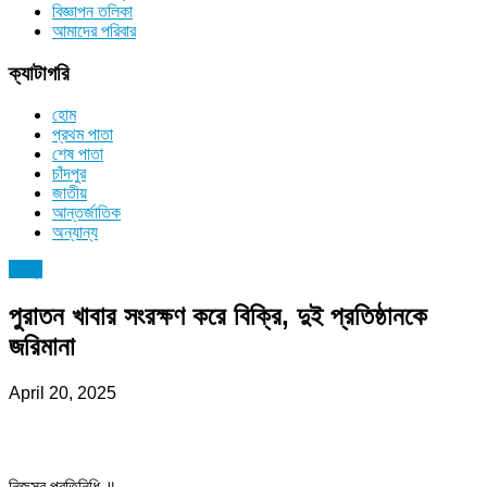
বিজ্ঞাপন তলিকা
আমাদের পরিবার
ক্যাটাগরি
হোম
প্রথম পাতা
শেষ পাতা
চাঁদপুর
জাতীয়
আন্তর্জাতিক
অন্যান্য
চাঁদপুর
পুরাতন খাবার সংরক্ষণ করে বিক্রি, দুই প্রতিষ্ঠানকে
জরিমানা
April 20, 2025
নিজস্ব প্রতিনিধি ॥