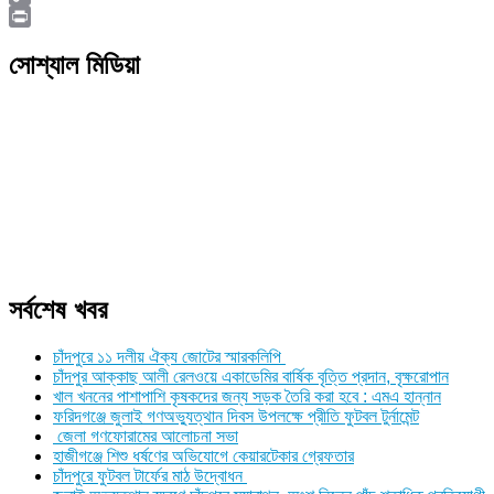
Copy
Link
Print
সোশ্যাল মিডিয়া
সর্বশেষ খবর
চাঁদপুরে ১১ দলীয় ঐক্য জোটের স্মারকলিপি
চাঁদপুর আক্কাছ আলী রেলওয়ে একাডেমির বার্ষিক বৃত্তি প্রদান, বৃক্ষরোপান
খাল খননের পাশাপাশি কৃষকদের জন্য সড়ক তৈরি করা হবে : এমএ হান্নান
ফরিদগঞ্জে জুলাই গণঅভ্যুত্থান দিবস উপলক্ষে প্রীতি ফুটবল টুর্নামেন্ট
জেলা গণফোরামের আলোচনা সভা
হাজীগঞ্জে শিশু ধর্ষণের অভিযোগে কেয়ারটেকার গ্রেফতার
চাঁদপুরে ফুটবল টার্ফের মাঠ উদ্বোধন