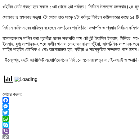
ওইদিন ভোট গ্রহণ হবে সকাল ১০টা থেকে ২টা পর্যন্ত। নির্বাচন উপলক্ষে মঙ্গলবার (২৪ 
সোমবার ও মঙ্গলবার সন্ধ্যা ৭টা থেকে রাত সাড়ে ৯টা পর্যন্ত নির্বাচন কমিশনারের কাছে ১
নির্বাচন কমিশনারের দায়িত্ব রয়েছেন সংগঠনের প্রতিষ্ঠাতা সভাপতি ও প্রধান নির্বাচন 
মনোনয়নপদে দাখিল করা প্রার্থীরা হলেন সভাপতি পদে চৌধুরী ইয়াসিন ইকরাম, সিনিয়র 
ইসলাম, যুগ্ম সম্পাদক-২ পদে সজীব খান ও মোহাম্মদ বাদশা ভূঁইয়া, সাংগঠনিক সম্পাদক 
ফাহিম শাহরিন কৌশিক ও মোঃ আনোয়ারুল হক, ক্রীড়া ও সাংস্কৃতিক সম্পাদক পদে ইমাম 
উল্লেখ্য, ফটো জার্নালিস্ট এসোসিয়েশনের নির্বাচনে মনোনয়নপত্র যাচাই-বাছাই ও শুনানি
শেয়ার করুন:
Facebook
Messenger
Twitter
WhatsApp
Skype
Viber