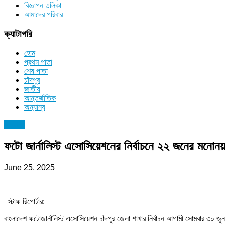
বিজ্ঞাপন তলিকা
আমাদের পরিবার
ক্যাটাগরি
হোম
প্রথম পাতা
শেষ পাতা
চাঁদপুর
জাতীয়
আন্তর্জাতিক
অন্যান্য
অন্যান্য
ফটো জার্নালিস্ট এসোসিয়েশনের নির্বাচনে ২২ জনের মনোনয
June 25, 2025
স্টাফ রিপোর্টার:
বাংলাদেশ ফটোজার্নালিস্ট এসোসিয়েশন চাঁদপুর জেলা শাখার নির্বাচন আগামী সোমবার ৩০ জু