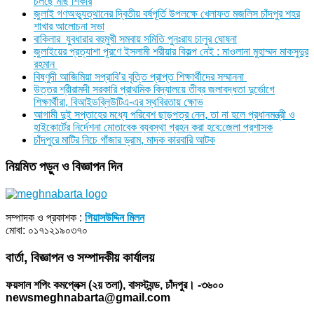
চলছে মাছ শিকার
জুলাই গণঅভ্যুত্থানের দ্বিতীয় বর্ষপূর্তি উপলক্ষে খেলাফত মজলিস চাঁদপুর শহর
শাখার আলোচনা সভা
বাকিলার যুবধারার বহুমুখী সমবায় সমিতি পুনঃরায চালুর ঘোষনা
জুলাইয়ের প্রত্যাশা পূরণে ইসলামী শরীয়ার বিকল্প নেই : মাওলানা মুহাম্মদ মাকসুদুর
রহমান
বিষ্ণুদী আজিমিয়া সপ্রাবি’র বৃত্তি প্রাপ্ত শিক্ষার্থীদের সম্মাননা
উত্তর শ্রীরামদী সরকারি প্রাথমিক বিদ্যালয়ে তীব্র জলাবদ্ধতা দুর্ভোগে
শিক্ষার্থীরা, বিআইডব্লিউটিএ-এর স্থবিরতায় ক্ষোভ
আগামী দুই সপ্তাহের মধ্যে পরিবেশ ছাড়পত্র নেন, তা না হলে প্রধানমন্ত্রী ও
হাইকোর্টের নির্দেশনা মোতাবেক ব্যবস্থা গ্রহন করা হবে:জেলা প্রশাসক
চাঁদপুরে মাটির নিচে গাঁজার ড্রাম, মাদক কারবারি আটক
নিয়মিত পড়ুন ও বিজ্ঞাপন দিন
সম্পাদক ও প্রকাশক :
গিয়াসউদ্দিন মিলন
মোবা: ০১৭১২১৯০৩৭০
বার্তা, বিজ্ঞাপন ও সম্পাদকীয় কার্যালয়
ফয়সাল শপিং কমপ্লেক্স (২য় তলা), বাসস্ট্যন্ড, চাঁদপুর। -৩৬০০
newsmeghnabarta@gmail.com