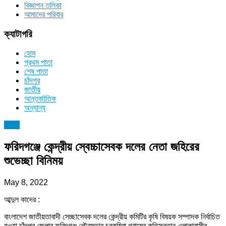
বিজ্ঞাপন তলিকা
আমাদের পরিবার
ক্যাটাগরি
হোম
প্রথম পাতা
শেষ পাতা
চাঁদপুর
জাতীয়
আন্তর্জাতিক
অন্যান্য
চাঁদপুর
ফরিদগঞ্জে কেন্দ্রীয় স্বেচ্চাসেবক দলের নেতা জহিরের
শুভেচ্ছা বিনিময়
May 8, 2022
আব্দুল কাদের :
বাংলাদেশ জাতীয়তাবাদী সেচ্ছাসেবক দলের কেন্দ্রীয় কমিটির কৃষি বিষয়ক সম্পাদক নির্বাচিত
হওয়া চাঁদপুর জেলার ফরিদগঞ্জ পৌরসভার চরকুমিরা গ্রামের কৃতিসন্তান এলাকাবাসীর