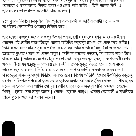
শুভেচছা ও ভালোবাসায় সিক্ত হলেন এম জেড আই জহির। তিনি সাবেক ভিপি ও
ছাত্রদলের ভারপ্রাপ্ত সভাপতি ঢাকা কলেজ।
৪মে বুধবার বিকালে চরকুমিরা নিজ গ্রামে একালাবাসী ও জাতীয়তাবাদী দলের অংঙ্গ
সংগঠনের নেতাকর্মীরা শুভেচ্ছা বিনিময় করে।
ছাত্রনেতা ফজলুর রহমান ফজলুর উপস্থাপনায়, পৌর যুবদলের যুগ্ন আহবায়ক ইমাম
হোসেন পাটওয়ারীর সভাপতিত্বে প্রধান অতিথির বক্তব্য রাখেন এম জেড আই জহির।
তিনি বলেন,যদি কোন মানুষকে পরীক্ষা করতে হয়, তাহলে তাকে কিছু টাকা ও ক্ষমতা দাও।
তাহলেই বুঝতে পারবে সে কেমন মানুষ। আমি আপনাদের সন্তান, আপনাদের সাথে মিশে
থাকতে চাই। আজকে দেশের মানুষ ভালো নেই, মানুষ গুম খুন হচ্ছে। দেশনেত্রী বেগম
খালেদা জিয়া ষড়যন্ত্রমূলক মামলায় জেল বন্দী। তাকে মুক্ত করতে হবে। দেশ নায়ক
তারেক রহমানকে দেশে ফিরিয়ে আনতে হবে। দেশ ও জাতীর কল্যানের জন্য দেশে
গনতন্ত্রের শাসন ব্যাবস্থা ফিরিয়ে আনতে হবে। বিশেষ অতিথি হিসেবে উপস্থিত বক্তব্য
রাখেন- ফরিদগঞ্জ উপজেলা যুবদলের আহবায়ক এ্যাডভোকেট মহসিন মোল্লা। পৌর ছাত্র
দলের আহবায়ক আল আমিন মোল্লা।পৌর ছাত্র দলের সদস্য সচিব আমজাদ হোসেন
শিবলু। ছাত্র নেতা মাসুদ আলম। সোহাগ হোসেন প্রমুখ। এসময় নেতাকর্মী ও স্থানীয়রা
তাকে ফুলের শুভেচ্ছা জ্ঞাপন করেন।