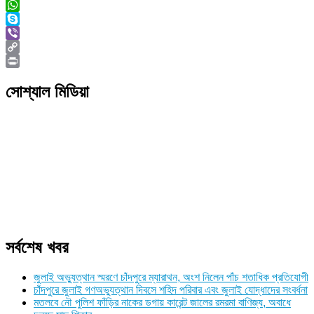
Twitter
WhatsApp
Skype
Viber
Copy
Link
Print
সোশ্যাল মিডিয়া
সর্বশেষ খবর
জুলাই অভ্যুত্থান স্মরণে চাঁদপুরে ম্যারাথন, অংশ নিলেন পাঁচ শতাধিক প্রতিযোগী
চাঁদপুরে জুলাই গণঅভ্যুত্থান দিবসে শহিদ পরিবার এবং জুলাই যোদ্ধাদের সংবর্ধনা
মতলবে নৌ পুলিশ ফাঁড়ির নাকের ডগায় কারেন্ট জালের রমরমা বাণিজ্য, অবাধে