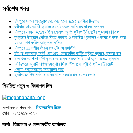
সর্বশেষ খবর
চাঁদপুরে সফল অস্ত্রোপচার, বের হলো ৬.৪৫ কেজির টিউমার
বর্ষীয়ান আইনজীবী অ্যাডভোকেট রুহুল আমিনের দাফন সম্পন্ন
চাঁদপুরে মরহুম আব্দুল মতিন মোল্লা স্মৃতি ফুটবল টুর্নামেন্টের পুরস্কার বিতরণ
দৃশ্যমান উন্নয়ন পৌঁছে দিতে সরকার ও স্থানীয় প্রশাসন একযোগে কাজ করে
যাচ্ছে:শেখ ফরিদ আহম্মেদ মানিক
চাঁদপুরে ১১ দলীয় ঐক্য জোটের স্মারকলিপি
চাঁদপুর আক্কাছ আলী রেলওয়ে একাডেমির বার্ষিক বৃত্তি প্রদান, বৃক্ষরোপান
খাল খননের পাশাপাশি কৃষকদের জন্য সড়ক তৈরি করা হবে : এমএ হান্নান
ফরিদগঞ্জে জুলাই গণঅভ্যুত্থান দিবস উপলক্ষে প্রীতি ফুটবল টুর্নামেন্ট
জেলা গণফোরামের আলোচনা সভা
হাজীগঞ্জে শিশু ধর্ষণের অভিযোগে কেয়ারটেকার গ্রেফতার
নিয়মিত পড়ুন ও বিজ্ঞাপন দিন
সম্পাদক ও প্রকাশক :
গিয়াসউদ্দিন মিলন
মোবা: ০১৭১২১৯০৩৭০
বার্তা, বিজ্ঞাপন ও সম্পাদকীয় কার্যালয়