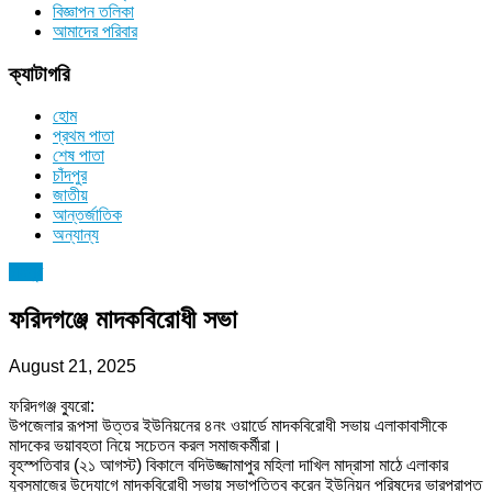
বিজ্ঞাপন তলিকা
আমাদের পরিবার
ক্যাটাগরি
হোম
প্রথম পাতা
শেষ পাতা
চাঁদপুর
জাতীয়
আন্তর্জাতিক
অন্যান্য
চাঁদপুর
ফরিদগঞ্জে মাদকবিরোধী সভা
August 21, 2025
ফরিদগঞ্জ ব্যুরো:
উপজেলার রূপসা উত্তর ইউনিয়নের ৪নং ওয়ার্ডে মাদকবিরোধী সভায় এলাকাবাসীকে
মাদকের ভয়াবহতা নিয়ে সচেতন করল সমাজকর্মীরা।
বৃহস্পতিবার (২১ আগস্ট) বিকালে বদিউজ্জামাপুর মহিলা দাখিল মাদ্রাসা মাঠে এলাকার
যুবসমাজের উদ্যোগে মাদকবিরোধী সভায় সভাপতিত্ব করেন ইউনিয়ন পরিষদের ভারপ্রাপ্ত