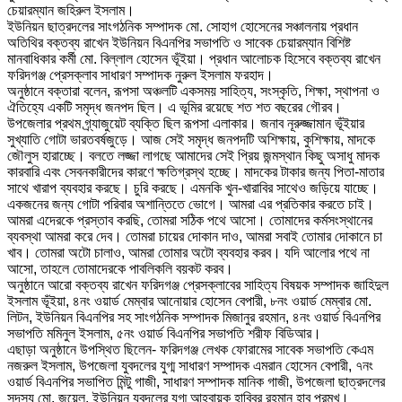
চেয়ারম্যান জহিরুল ইসলাম।
ইউনিয়ন ছাত্রদলের সাংগঠনিক সম্পাদক মো. সোহাগ হোসেনের সঞ্চালনায় প্রধান
অতিথির বক্তব্য রাখেন ইউনিয়ন বিএনপির সভাপতি ও সাবেক চেয়ারম্যান বিশিষ্ট
মানবাধিকার কর্মী মো. বিল্লাল হোসেন ভূঁইয়া। প্রধান আলোচক হিসেবে বক্তব্য রাখেন
ফরিদগঞ্জ প্রেসক্লাব সাধারণ সম্পাদক নুরুল ইসলাম ফরহাদ।
অনুষ্ঠানে বক্তারা বলেন, রূপসা অঞ্চলটি একসময় সাহিত্য, সংস্কৃতি, শিক্ষা, স্থাপনা ও
ঐতিহ্যে একটি সমৃদ্ধ জনপদ ছিল। এ ভূমির রয়েছে শত শত বছরের গৌরব।
উপজেলার প্রথম গ্র্যাজুয়েট ব্যক্তি ছিল রূপসা এলাকার। জনাব নূরুজ্জামান ভূঁইয়ার
সুখ্যাতি গোটা ভারতবর্ষজুড়ে। আজ সেই সমৃদ্ধ জনপদটি অশিক্ষায়, কুশিক্ষায়, মাদকে
জৌলুস হারাচ্ছে। বলতে লজ্জা লাগছে আমাদের সেই প্রিয় জন্মস্থান কিছু অসাধু মাদক
কারবারি এবং সেবনকারীদের কারণে ক্ষতিগ্রস্থ হচ্ছে। মাদকের টাকার জন্য পিতা-মাতার
সাথে খারাপ ব্যবহার করছে। চুরি করছে। এমনকি খুন-খারাবির সাথেও জড়িয়ে যাচ্ছে।
একজনের জন্য গোটা পরিবার অশান্তিতে ভোগে। আমরা এর প্রতিকার করতে চাই।
আমরা এদেরকে প্রস্তাব করছি, তোমরা সঠিক পথে আসো। তোমাদের কর্মসংস্থানের
ব্যবস্থা আমরা করে দেব। তোমরা চায়ের দোকান দাও, আমরা সবাই তোমার দোকানে চা
খাব। তোমরা অটো চালাও, আমরা তোমার অটো ব্যবহার করব। যদি আলোর পথে না
আসো, তাহলে তোমাদেরকে পাবলিকলি বয়কট করব।
অনুষ্ঠানে আরো বক্তব্য রাখেন ফরিদগঞ্জ প্রেসক্লাবের সাহিত্য বিষয়ক সম্পাদক জাহিদুল
ইসলাম ভূঁইয়া, ৪নং ওয়ার্ড মেম্বার আনোয়ার হোসেন বেপারী, ৮নং ওয়ার্ড মেম্বার মো.
লিটন, ইউনিয়ন বিএনপির সহ সাংগঠনিক সম্পাদক মিজানুর রহমান, ৪নং ওয়ার্ড বিএনপির
সভাপতি মমিনুল ইসলাম, ৫নং ওয়ার্ড বিএনপির সভাপতি শরীফ বিডিআর।
এছাড়া অনুষ্ঠানে উপস্থিত ছিলেন- ফরিদগঞ্জ লেখক ফোরামের সাবেক সভাপতি কেএম
নজরুল ইসলাম, উপজেলা যুবদলের যুগ্ম সাধারণ সম্পাদক এমরান হোসেন বেপারী, ৭নং
ওয়ার্ড বিএনপির সভাপিত মিন্টু গাজী, সাধারণ সম্পাদক মানিক গাজী, উপজেলা ছাত্রদলের
সদস্য মো. জুয়েল, ইউনিয়ন যুবদলের যুগ্ম আহ্বায়ক হাবিবুর রহমান হাবু প্রমুখ।