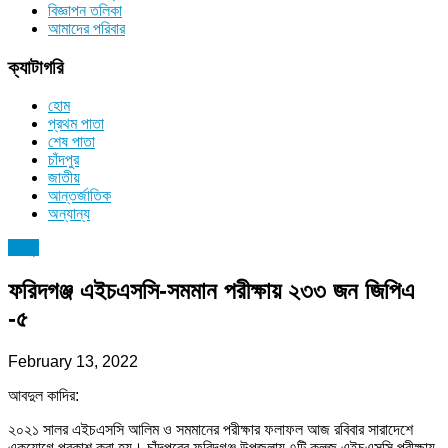
বিজ্ঞাপন তলিকা
আমাদের পরিবার
ক্যাটাগরি
হোম
প্রথম পাতা
শেষ পাতা
চাঁদপুর
জাতীয়
আন্তর্জাতিক
অন্যান্য
চাঁদপুর
ফরিদগঞ্জ এইচএসসি-সমমান পরীক্ষায় ২৩৩ জন জিপিএ
-৫
February 13, 2022
আবদুল কাদির:
২০২১ সালর এইচএসসি আলিম ও সমমানের পরীক্ষার ফলাফল আজ রবিবার সারাদেশে
একযোগে প্রকাশ করা হয়। চাঁদপুরের ফরিদগঞ্জ উপজলায় ৭টি কলজ এইচএসসি পরীক্ষায়