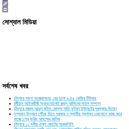
Viber
Copy
Link
Print
সোশ্যাল মিডিয়া
সর্বশেষ খবর
চাঁদপুরে সফল অস্ত্রোপচার, বের হলো ৬.৪৫ কেজির টিউমার
বর্ষীয়ান আইনজীবী অ্যাডভোকেট রুহুল আমিনের দাফন সম্পন্ন
চাঁদপুরে মরহুম আব্দুল মতিন মোল্লা স্মৃতি ফুটবল টুর্নামেন্টের পুরস্কার বিতরণ
দৃশ্যমান উন্নয়ন পৌঁছে দিতে সরকার ও স্থানীয় প্রশাসন একযোগে কাজ করে
যাচ্ছে:শেখ ফরিদ আহম্মেদ মানিক
চাঁদপুরে ১১ দলীয় ঐক্য জোটের স্মারকলিপি