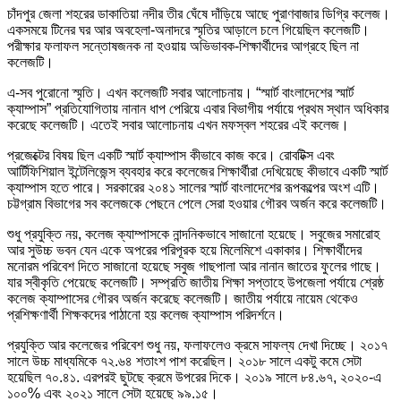
চাঁদপুর জেলা শহরের ডাকাতিয়া নদীর তীর ঘেঁষে দাঁড়িয়ে আছে পুরাণবাজার ডিগ্রি কলেজ।
একসময়ে টিনের ঘর আর অবহেলা-অনাদরে স্মৃতির আড়ালে চলে গিয়েছিল কলেজটি।
পরীক্ষার ফলাফল সন্তোষজনক না হওয়ায় অভিভাবক-শিক্ষার্থীদের আগ্রহে ছিল না
কলেজটি।
এ-সব পুরোনো স্মৃতি। এখন কলেজটি সবার আলোচনায়। “স্মার্ট বাংলাদেশের স্মার্ট
ক্যাম্পাস” প্রতিযোগিতায় নানান ধাপ পেরিয়ে এবার বিভাগীয় পর্যায়ে প্রথম স্থান অধিকার
করেছে কলেজটি। এতেই সবার আলোচনায় এখন মফস্বল শহরের এই কলেজ।
প্রজেক্টের বিষয় ছিল একটি স্মার্ট ক্যাম্পাস কীভাবে কাজ করে। রোবটিক্স এবং
আর্টিফিশিয়াল ইন্টেলিজেন্স ব্যবহার করে কলেজের শিক্ষার্থীরা দেখিয়েছে কীভাবে একটি স্মার্ট
ক্যাম্পাস হতে পারে। সরকারের ২০৪১ সালের স্মার্ট বাংলাদেশের রূপকল্পের অংশ এটি।
চট্টগ্রাম বিভাগের সব কলেজকে পেছনে পেলে সেরা হওয়ার গৌরব অর্জন করে কলেজটি।
শুধু প্রযুক্তি নয়, কলেজ ক্যাম্পাসকে নান্দনিকভাবে সাজানো হয়েছে। সবুজের সমারোহ
আর সুউচ্চ ভবন যেন একে অপরের পরিপূরক হয়ে মিলেমিশে একাকার। শিক্ষার্থীদের
মনোরম পরিবেশ দিতে সাজানো হয়েছে সবুজ গাছপালা আর নানান জাতের ফুলের গাছে।
যার স্বীকৃতি পেয়েছে কলেজটি। সম্প্রতি জাতীয় শিক্ষা সপ্তাহে উপজেলা পর্যায়ে শ্রেষ্ঠ
কলেজ ক্যাম্পাসের গৌরব অর্জন করেছে কলেজটি। জাতীয় পর্যায়ে নায়েম থেকেও
প্রশিক্ষণার্থী শিক্ষকদের পাঠানো হয় কলেজ ক্যাম্পাস পরিদর্শনে।
প্রযুক্তি আর কলেজের পরিবেশ শুধু নয়, ফলাফলেও ক্রমে সাফল্য দেখা দিচ্ছে। ২০১৭
সালে উচ্চ মাধ্যমিকে ৭২.৬৪ শতাংশ পাশ করেছিল। ২০১৮ সালে একটু কমে সেটা
হয়েছিল ৭০.৪১. এরপরই ছুটছে ক্রমে উপরের দিকে। ২০১৯ সালে ৮৪.৬৭, ২০২০-এ
১০০% এবং ২০২১ সালে সেটা হয়েছে ৯৯.১৫।