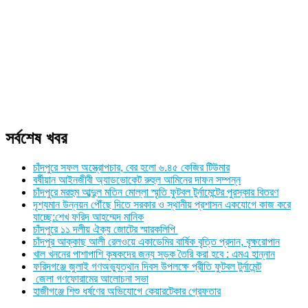
সর্বশেষ খবর
চাঁদপুরে সফল অস্ত্রোপচার, বের হলো ৬.৪৫ কেজির টিউমার
বর্ষীয়ান আইনজীবী অ্যাডভোকেট রুহুল আমিনের দাফন সম্পন্ন
চাঁদপুরে মরহুম আব্দুল মতিন মোল্লা স্মৃতি ফুটবল টুর্নামেন্টের পুরস্কার বিতরণ
দৃশ্যমান উন্নয়ন পৌঁছে দিতে সরকার ও স্থানীয় প্রশাসন একযোগে কাজ করে
যাচ্ছে:শেখ ফরিদ আহম্মেদ মানিক
চাঁদপুরে ১১ দলীয় ঐক্য জোটের স্মারকলিপি
চাঁদপুর আক্কাছ আলী রেলওয়ে একাডেমির বার্ষিক বৃত্তি প্রদান, বৃক্ষরোপান
খাল খননের পাশাপাশি কৃষকদের জন্য সড়ক তৈরি করা হবে : এমএ হান্নান
ফরিদগঞ্জে জুলাই গণঅভ্যুত্থান দিবস উপলক্ষে প্রীতি ফুটবল টুর্নামেন্ট
জেলা গণফোরামের আলোচনা সভা
হাজীগঞ্জে শিশু ধর্ষণের অভিযোগে কেয়ারটেকার গ্রেফতার