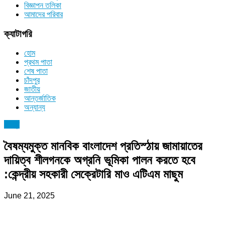
বিজ্ঞাপন তলিকা
আমাদের পরিবার
ক্যাটাগরি
হোম
প্রথম পাতা
শেষ পাতা
চাঁদপুর
জাতীয়
আন্তর্জাতিক
অন্যান্য
চাঁদপুর
বৈষম্যমুক্ত মানবিক বাংলাদেশ প্রতিস্ঠায় জামায়াতের
দায়িত্ব শীলগনকে অগ্রনি ভূমিকা পালন করতে হবে
:কেন্দ্রীয় সহকারী সেক্রেটারি মাও এটিএম মাছুম
June 21, 2025