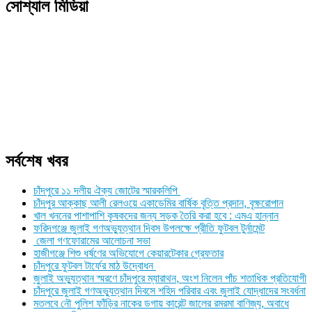
সোশ্যাল মিডিয়া
সর্বশেষ খবর
চাঁদপুরে ১১ দলীয় ঐক্য জোটের স্মারকলিপি
চাঁদপুর আক্কাছ আলী রেলওয়ে একাডেমির বার্ষিক বৃত্তি প্রদান, বৃক্ষরোপান
খাল খননের পাশাপাশি কৃষকদের জন্য সড়ক তৈরি করা হবে : এমএ হান্নান
ফরিদগঞ্জে জুলাই গণঅভ্যুত্থান দিবস উপলক্ষে প্রীতি ফুটবল টুর্নামেন্ট
জেলা গণফোরামের আলোচনা সভা
হাজীগঞ্জে শিশু ধর্ষণের অভিযোগে কেয়ারটেকার গ্রেফতার
চাঁদপুরে ফুটবল টার্ফের মাঠ উদ্বোধন
জুলাই অভ্যুত্থান স্মরণে চাঁদপুরে ম্যারাথন, অংশ নিলেন পাঁচ শতাধিক প্রতিযোগী
চাঁদপুরে জুলাই গণঅভ্যুত্থান দিবসে শহিদ পরিবার এবং জুলাই যোদ্ধাদের সংবর্ধনা
মতলবে নৌ পুলিশ ফাঁড়ির নাকের ডগায় কারেন্ট জালের রমরমা বাণিজ্য, অবাধে