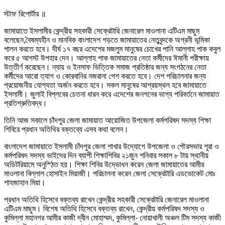
স্টাফ রিপোর্টার ॥
জামায়াতে ইসলামীর কেন্দ্রীয় সহকারী সেক্রেটারি জেনারেল মাওলানা এটিএম মাছুম
বলেছেন,বৈষম্যহীন ও মানবিক বাংলাদেশ গড়তে জামায়াতের নেতৃবৃন্দকে অগ্রনী ভূমিকা
পালন করতে হবে। দীর্ঘ ১৭ বছর এদেশের মজলুম মানুষের চোখের পানি আল্লাহ পাক কবুল
করে ৫ আগস্ট উপহার দেন। আল্লাহ পাক জামায়াতের নেতা কর্মীদের ঈমানী পরীক্ষায়
উত্তীর্ণ করেছেন। ন্যায় ও ইনসাফ ভিত্তিক সমাজ প্রতিষ্ঠার জন্য সংগঠনের নেতা
কর্মীদের আরো ত্যাগ ও কোরবানির নজরানা পেশ করতে হবে। দেশ পরিচালনার জন্য
প্রয়োজনীয় যোগ্যতা অর্জন করতে হবে। সকল মানুষের আশ্রয়স্থল হবে জামায়াতে
ইসলামী। জুলাই বিপ্লবের চেতনা ধারন করে এদেশের জনগনের ভাগ্য পরিবর্তনে জামায়াত
প্রতিশ্রুতিবদ্ধ।
তিনি আজ সকালে চাঁদপুর জেলা জামায়াত আয়োজিত উপজেলা কর্মপরিষদ সদস্য শিক্ষা
শিবিরে প্রধান অতিথির বক্তব্যে এসব কথা বলেন।
বাংলাদেশ জামায়াতে ইসলামী চাঁদপুর জেলা শাখার উদ্যোগে উপজেলা ও পৌরসভার শূরা ও
কর্মপরিষদ সদস্য ভাইদের দিন ব্যাপী শিক্ষাশিবির ২১জুন শনিবার সকাল ৮ টায় স্থানীয়
অডিটরিয়ামে অনুস্ঠিত হয়। শিক্ষা শিবির উদ্ভোধন করেন জেলা জামায়াতের আমীর
মাওলানা বিল্লাল হোসাইন মিয়াজী। পরিচালনা করেন জেলা সেক্রেটারি এডভোকেট মোঃ
শাহজাহান মিয়া।
প্রধান অতিথি হিসেবে বক্তব্য রাখেন কেন্দ্রীয় সহকারী সেক্রেটারি জেনারেল মাওলানা
এটিএম মাছুম। বিশেষ অতিথি হিসেবে বক্তব্য রাখেন, কেন্দ্রীয় কর্মপরিষদ সদস্য ও
কুমিল্লা মহানগর আমীর কাজী দ্বীন মোহাম্মদ, কুমিল্লা- নোয়াখালী অঞ্চল টিম সদস্য কাজী