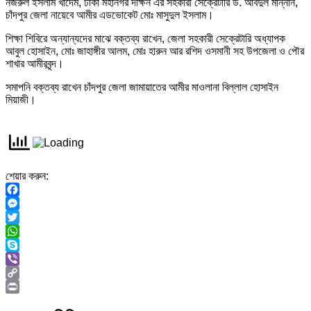
নজরুল ইসলাম খাদেম, ঢাকা মহানগর দক্ষিন এর সহকারী সেক্রেটারি ড. আবদুল মান্নান,
চাঁদপুর জেলা নায়েবে আমীর এডভোকেট মোঃ মাসুদুল ইসলাম।
শিক্ষা শিবিরে অন্যান্যদের মাঝে বক্তব্য রাখেন, জেলা সহকারী সেক্রেটারি অধ্যাপক
আবুল হোসাইন, মোঃ জাহাঙ্গীর আলম, মোঃ হারুন আর রশিদ ওসমানী সহ উপজেলা ও পৌর
শাখার আমীরবৃন্দ।
সমাপনি বক্তব্য রাখেন চাঁদপুর জেলা জামায়াতের আমীর মাওলানা বিল্লাল হোসাইন
মিয়াজী।
শেয়ার করুন:
Facebook
Messenger
Twitter
WhatsApp
Skype
Viber
Copy
Link
Print