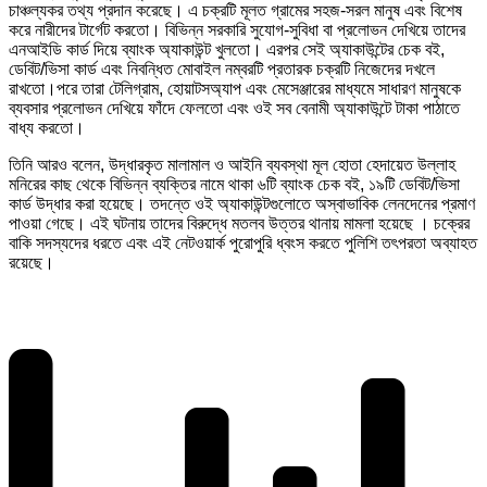
চাঞ্চল্যকর তথ্য প্রদান করেছে। এ চক্রটি মূলত গ্রামের সহজ-সরল মানুষ এবং বিশেষ
করে নারীদের টার্গেট করতো। বিভিন্ন সরকারি সুযোগ-সুবিধা বা প্রলোভন দেখিয়ে তাদের
এনআইডি কার্ড দিয়ে ব্যাংক অ্যাকাউন্ট খুলতো। এরপর সেই অ্যাকাউন্টের চেক বই,
ডেবিট/ভিসা কার্ড এবং নিবন্ধিত মোবাইল নম্বরটি প্রতারক চক্রটি নিজেদের দখলে
রাখতো।পরে তারা টেলিগ্রাম, হোয়াটসঅ্যাপ এবং মেসেঞ্জারের মাধ্যমে সাধারণ মানুষকে
ব্যবসার প্রলোভন দেখিয়ে ফাঁদে ফেলতো এবং ওই সব বেনামী অ্যাকাউন্টে টাকা পাঠাতে
বাধ্য করতো।
তিনি আরও বলেন, উদ্ধারকৃত মালামাল ও আইনি ব্যবস্থা মূল হোতা হেদায়েত উল্লাহ
মনিরের কাছ থেকে বিভিন্ন ব্যক্তির নামে থাকা ৬টি ব্যাংক চেক বই, ১৯টি ডেবিট/ভিসা
কার্ড উদ্ধার করা হয়েছে। তদন্তে ওই অ্যাকাউন্টগুলোতে অস্বাভাবিক লেনদেনের প্রমাণ
পাওয়া গেছে। এই ঘটনায় তাদের বিরুদ্ধে মতলব উত্তর থানায় মামলা হয়েছে । চক্রের
বাকি সদস্যদের ধরতে এবং এই নেটওয়ার্ক পুরোপুরি ধ্বংস করতে পুলিশি তৎপরতা অব্যাহত
রয়েছে।