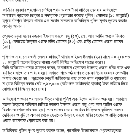
ফার্নিচার ব্যবসার প্রলোভন দেখিয়ে প্রায় ৯ লাখ টাকা হাতিয়ে নেওয়ার অভিযোগে
অনলাইন প্রতারক চক্রের ৪ সদস্যকে গ্রেফতার করেছে পুলিশ।সোমবার (১২ জানুয়ারী)
দুপুরে চাঁদপুরে উত্তর থানায় এক সংবাদ সম্মেলনে অতিরিক্ত পুলিশ সুপার লুৎফর রহমান
এতথ্য জানান।
গ্রেফতারকৃরা হলেন নজরুল ইসলাম ওরফে নজু (৫৭), মো. আল আমিন ওরফে রিফাত
(৩০), হেদায়েত উল্লাহ ওরফে মনির হোসেন (৪৫) এবং রাব্বি হোসেন ওরফে জাবেদ
(২৪)।
পুলিশ জানায়, নোয়াখালী জেলার কবিরহাট থানার জহিরুল ইসলাম (২২) নামে এক যুবক গত
১১ জানুয়ারি মতলব উত্তর থানায় একটি লিখিত অভিযোগ দায়ের করেন।
তিনি অভিযোগেপত্রে উল্লেখ করেন, অনলাইনে হেদায়েত উল্লাহ ওরফে মনির নামে এক
ব্যক্তির সাথে তার পরিচয় হয়। সখ্যতা গড়ে ওঠার পর তাকে ফার্নিচার ব্যবসার লোভনীয়
অফার দেওয়া হয়। প্রতারক চক্রটি জহিরুলের কাছ থেকে নগদ অ্যাকাউন্ট ও ব্যাংকের
মাধ্যমে বিভিন্ন দফায় মোট ৮,৯৮,০০০ (আট লক্ষ আটানব্বই হাজার) টাকা হাতিয়ে নিয়ে
যোগাযোগ বিচ্ছিন্ন করে দেয়।
অভিযোগ পাওয়ার পর মতলব উত্তর থানা পুলিশ এক বিশেষ অভিযান শুরু হয়। প্রথমে
মতলব উত্তরে অভিযান চালিয়ে নজরুল ইসলাম ওরফে নজু এবয় আল আমিন ওরফে
রিফাতকে গ্রেফতার করা হয়। পরে তাদের দেওয়া তথ্যের ভিত্তিতে কুমিল্লা জেলার
দেবিদ্বার ও বুড়িচং এলাকা থেকে হেদায়েত উল্লাহ ওরফে মনির হোসেন ও রাব্বি হোসেন
ওরফে জাবেদকে গ্রেফতার করা হয়।
অতিরিক্ত পুলিশ সুপার লুৎফর রহমান বলেন, প্রাথমিক জিজ্ঞাসাবাদে গ্রেফতারকৃতরা