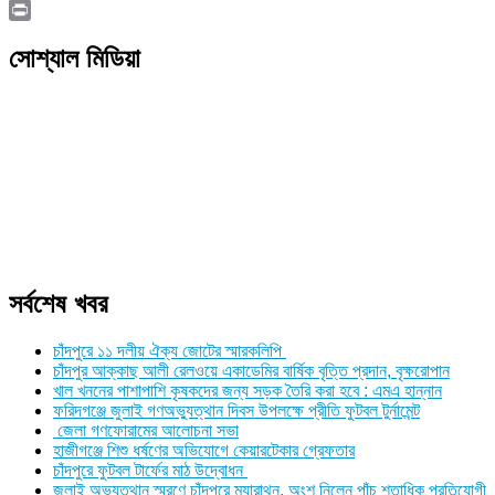
Copy
Link
Print
সোশ্যাল মিডিয়া
সর্বশেষ খবর
চাঁদপুরে ১১ দলীয় ঐক্য জোটের স্মারকলিপি
চাঁদপুর আক্কাছ আলী রেলওয়ে একাডেমির বার্ষিক বৃত্তি প্রদান, বৃক্ষরোপান
খাল খননের পাশাপাশি কৃষকদের জন্য সড়ক তৈরি করা হবে : এমএ হান্নান
ফরিদগঞ্জে জুলাই গণঅভ্যুত্থান দিবস উপলক্ষে প্রীতি ফুটবল টুর্নামেন্ট
জেলা গণফোরামের আলোচনা সভা
হাজীগঞ্জে শিশু ধর্ষণের অভিযোগে কেয়ারটেকার গ্রেফতার
চাঁদপুরে ফুটবল টার্ফের মাঠ উদ্বোধন
জুলাই অভ্যুত্থান স্মরণে চাঁদপুরে ম্যারাথন, অংশ নিলেন পাঁচ শতাধিক প্রতিযোগী