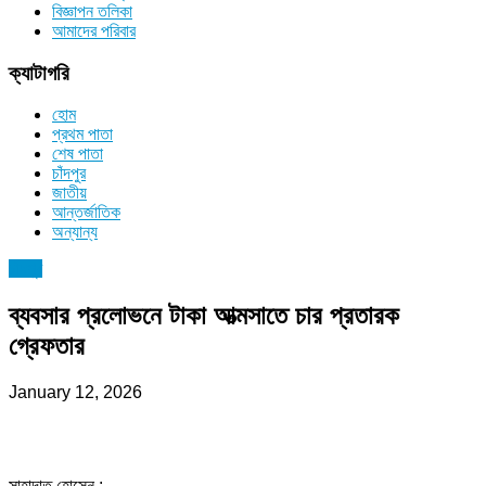
বিজ্ঞাপন তলিকা
আমাদের পরিবার
ক্যাটাগরি
হোম
প্রথম পাতা
শেষ পাতা
চাঁদপুর
জাতীয়
আন্তর্জাতিক
অন্যান্য
চাঁদপুর
ব্যবসার প্রলোভনে টাকা আত্মসাতে চার প্রতারক
গ্রেফতার
January 12, 2026
সাহাদাত হোসেন :