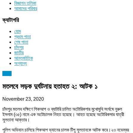
বিজ্ঞাপন তলিকা
আমাদের পরিবার
ক্যাটাগরি
হোম
প্রথম পাতা
শেষ পাতা
চাঁদপুর
জাতীয়
আন্তর্জাতিক
অন্যান্য
চাঁদপুর
মতলবে সড়ক দুর্ঘটনায় হতাহত ২: আটক ১
November 23, 2020
চাঁদপুর মতলব দক্ষিণে পিকআপ ও ব্যাটারি চালিত অটোরিকশার মুখোমুখি সংর্ঘষে নুরুল
ইসলাম (৩৫) নামে এক অটোচালক নিহত হয়েছে। আহত হয়েছে অটোরিকসার যাত্রী
সুলতানা আক্তার।
পুলিশ অভিযান চালিয়ে পিকআপ ভ্যানের চালক টিপু সুলতানকে আটক করে।২৩ নভেম্বর