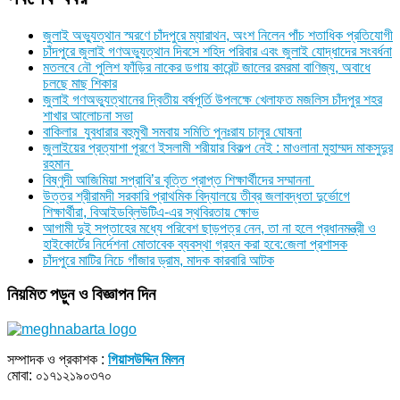
জুলাই অভ্যুত্থান স্মরণে চাঁদপুরে ম্যারাথন, অংশ নিলেন পাঁচ শতাধিক প্রতিযোগী
চাঁদপুরে জুলাই গণঅভ্যুত্থান দিবসে শহিদ পরিবার এবং জুলাই যোদ্ধাদের সংবর্ধনা
মতলবে নৌ পুলিশ ফাঁড়ির নাকের ডগায় কারেন্ট জালের রমরমা বাণিজ্য, অবাধে
চলছে মাছ শিকার
জুলাই গণঅভ্যুত্থানের দ্বিতীয় বর্ষপূর্তি উপলক্ষে খেলাফত মজলিস চাঁদপুর শহর
শাখার আলোচনা সভা
বাকিলার যুবধারার বহুমুখী সমবায় সমিতি পুনঃরায চালুর ঘোষনা
জুলাইয়ের প্রত্যাশা পূরণে ইসলামী শরীয়ার বিকল্প নেই : মাওলানা মুহাম্মদ মাকসুদুর
রহমান
বিষ্ণুদী আজিমিয়া সপ্রাবি’র বৃত্তি প্রাপ্ত শিক্ষার্থীদের সম্মাননা
উত্তর শ্রীরামদী সরকারি প্রাথমিক বিদ্যালয়ে তীব্র জলাবদ্ধতা দুর্ভোগে
শিক্ষার্থীরা, বিআইডব্লিউটিএ-এর স্থবিরতায় ক্ষোভ
আগামী দুই সপ্তাহের মধ্যে পরিবেশ ছাড়পত্র নেন, তা না হলে প্রধানমন্ত্রী ও
হাইকোর্টের নির্দেশনা মোতাবেক ব্যবস্থা গ্রহন করা হবে:জেলা প্রশাসক
চাঁদপুরে মাটির নিচে গাঁজার ড্রাম, মাদক কারবারি আটক
নিয়মিত পড়ুন ও বিজ্ঞাপন দিন
সম্পাদক ও প্রকাশক :
গিয়াসউদ্দিন মিলন
মোবা: ০১৭১২১৯০৩৭০