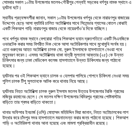
সোমবার সকাল ১০টায় উপজেলার মতলব-গৌরীপুর পেন্নাই সড়কের খর্গপুর নামক স্থানে এ
দুর্ঘটনা ঘটে।
স্থানীয় প্রত্যক্ষদর্শীরা জানান, সকাল ১০টায় উপজেলার খর্গপুর থেকে নারায়ণপুর বাজারের
উদ্দেশ্যে ছেড়ে আসা ব্যাটারি চালিত অটোরিক্সার সাথে সিলেন্ডার গ্যাসের বোতল বোঝাই
একটি পিকআপ গাড়ি নারায়ণপুর বাজার থেকে নায়েরগাঁও’র দিকে যাচ্ছিল।
পথে খর্গপুর নামক স্থানে বেপরোয়া গতির পিকআপ ভ্যান দ্রুতগতিতে একটি সিএনজিকে
ওভারটেক করার সময় বিপরীত দিক থেকে আসা অটোরিকশার সাথে মুখোমুখি সংর্ঘষ হয়।
এতে গুরুত্বর আহত অটোরিক্সা চালক মো. নুরুল ইসলামকে হাসপাতালে নেওয়া পথে
মৃত্যুবরণ করেন। এসময় অটোরিক্সায় থাকা যাত্রী সুলতানা আক্তার (২৫) কে উন্নত
চিকিৎসার জন্য ঢাকা মেডিকেল কলেজ হাসপাতালে উন্নত চিকিৎসার জন্য পাঠানো
হয়েছে।
দুর্ঘটনার পর ওই পিকআপ ভ্যানে চালক ও হেলপার পালিয়ে গোপনে চিকিৎসা নেওয়া সময়
পুলিশ চালক টিপু সুলতানকে আটক করে থানায় নিয়ে আছে।
দুর্ঘটনায় নিহত অটোরিক্সা চালক নুরুল ইসলাম মতলব উত্তর উপজেলার টরকি গ্রামের
মজিবুর রহমানের ছেলে। সে মতলব দক্ষিণ উপজেলার খিদিরপুর গ্রামের পোষ্টমাস্টার
বাড়িতে তার শ্বশুর বাড়িতে থাকতো।
থানার অফিসার ইনচার্জ (ওসি) মোহাম্মদ মহিউদ্দিন মিয়া জানান, নিহত অটোচালকের লাশ
উদ্ধার করে চাঁদপুর সদর হাসপাতালে ময়নাতদন্ত করার জন্য পাঠানো হয়েছে। পিকআপ
গাড়ি ও অটোরিকশা থানায় আনা হয়েছে এবং মামলা প্রক্রিয়াধীন রয়েছে।