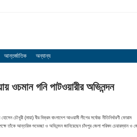
আন্তর্জাতিক
অন্যান্য
য়ায় ওচমান গনি পাটওয়ারীর অভিনন্দন
হোসেন চৌধুরী (মায়া) বীর বিক্রম বাংলাদেশ আওয়ামী লীগের সর্বোচ্চ নীতিনির্ধারণী ফোরাম
পক্ষে তাঁকে আন্তরিক শুভেচ্ছা ও অভিনন্দন জানিয়েছেন চাঁদপুর জেলা পরিষদ চেয়ারম্যান ও জ