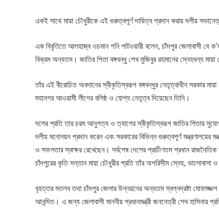
একই সাথে মায়া চৌধুরীকে এই গুরুত্বপূর্ণ দায়িত্ব প্রদান করায় দলীয় সভানেত্
এক বিবৃতিতে আলহাজ্ব ওচমান গনি পাটওয়ারী বলেন, চাঁদপুর জেলাবাসী যে ক’জ
বিক্রম অন্যতম। জাতির পিতা বঙ্গবন্ধু শেখ মুজিবুর রহমানের স্নেহধন্য মায়া 
তাঁর এই বীরোচিত অবদানের স্বীকৃতিস্বরূপ বঙ্গবন্ধুর নেতৃত্বাধীন সরকার মা
মহানগর আওয়ামী লীগের বলিষ্ঠ ও যোগ্য নেতৃত্ব দিয়েছেন তিনি।
দলের প্রতি তার চরম আনুগত্য ও ত্যাগের স্বীকৃতিস্বরূপ জাতির পিতার সুযোগ
দলীয় মনোনয়ন প্রদান করেন এবং সরকারের বিভিন্ন গুরুত্বপূর্ণ মন্ত্রণালয়ের মন্
ও সফলতার স্বাক্ষর রেখেছেন। সর্বশেষ দেশের প্রাচীণতম প্রধান রাজনৈতিক 
চাঁদপুরের কৃতি সন্তান মায়া চৌধুরীর প্রতি তাঁর অপরিসীম স্নেহ, ভালোবাসা
বৃহত্তর মতলব তথা চাঁদপুর জেলার উন্নয়নের অন্যতম স্বপ্নদ্রষ্টা মোফাজ্জল 
আনন্দিত। এ জন্য জেলাবাসী মাননীয় প্রধানমন্ত্রী জননেত্রী শেখ হাসিনার প্র