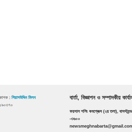
বার্তা, বিজ্ঞাপন ও সম্পাদকীয় কার্য
রকাশক :
গিয়াসউদ্দিন মিলন
২১৯০৩৭০
ফয়সাল শপিং কমপ্লেক্স (২য় তলা), বাসস্ট্যন্ড
-৩৬০০
newsmeghnabarta@gmail.co