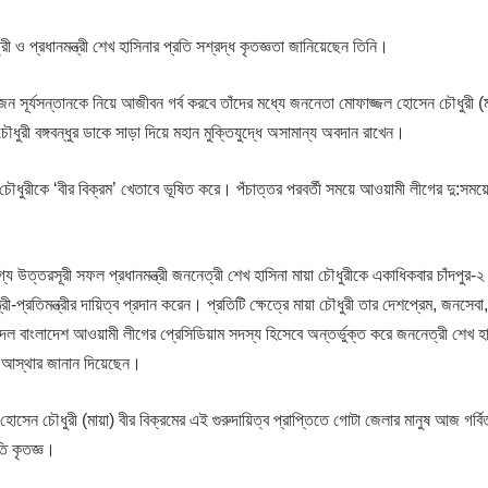
রী ও প্রধানমন্ত্রী শেখ হাসিনার প্রতি সশ্রদ্ধ কৃতজ্ঞতা জানিয়েছেন তিনি।
ন সূর্যসন্তানকে নিয়ে আজীবন গর্ব করবে তাঁদের মধ্যে জননেতা মোফাজ্জল হোসেন চৌধুরী (ম
চৌধুরী বঙ্গবন্ধুর ডাকে সাড়া দিয়ে মহান মুক্তিযুদ্ধে অসামান্য অবদান রাখেন।
য়া চৌধুরীকে ‘বীর বিক্রম’ খেতাবে ভূষিত করে। পঁচাত্তর পরবর্তী সময়ে আওয়ামী লীগের দু:সময়
্য উত্তরসূরী সফল প্রধানমন্ত্রী জননেত্রী শেখ হাসিনা মায়া চৌধুরীকে একাধিকবার চাঁদপুর
ত্রী-প্রতিমন্ত্রীর দায়িত্ব প্রদান করেন। প্রতিটি ক্ষেত্রে মায়া চৌধুরী তার দেশপ্রেম, জনসেব
দল বাংলাদেশ আওয়ামী লীগের প্রেসিডিয়াম সদস্য হিসেবে অন্তর্ভুক্ত করে জননেত্রী শেখ হা
 ও আস্থার জানান দিয়েছেন।
হোসেন চৌধুরী (মায়া) বীর বিক্রমের এই গুরুদায়িত্ব প্রাপ্তিতে গোটা জেলার মানুষ আজ গর্বি
তি কৃতজ্ঞ।