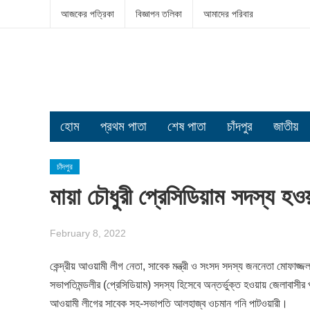
আজকের পত্রিকা
বিজ্ঞাপন তলিকা
আমাদের পরিবার
হোম
প্রথম পাতা
শেষ পাতা
চাঁদপুর
জাতীয়
চাঁদপুর
মায়া চৌধুরী প্রেসিডিয়াম সদস্য হও
February 8, 2022
কেন্দ্রীয় আওয়ামী লীগ নেতা, সাবেক মন্ত্রী ও সংসদ সদস্য জননেতা মোফাজ্জল 
সভাপতিমন্ডলীর (প্রেসিডিয়াম) সদস্য হিসেবে অন্তর্ভুক্ত হওয়ায় জেলাবাসীর 
আওয়ামী লীগের সাবেক সহ-সভাপতি আলহাজ্ব ওচমান গনি পাটওয়ারী।