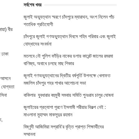
সর্বশেষ খবর
জুলাই অভ্যুত্থান স্মরণে চাঁদপুরে ম্যারাথন, অংশ নিলেন পাঁচ
শতাধিক প্রতিযোগী
ায়া) বীর
চাঁদপুরে জুলাই গণঅভ্যুত্থান দিবসে শহিদ পরিবার এবং জুলাই
যোদ্ধাদের সংবর্ধনা
ে ঢাকা
মতলবে নৌ পুলিশ ফাঁড়ির নাকের ডগায় কারেন্ট জালের রমরমা
বাণিজ্য, অবাধে চলছে মাছ শিকার
জুলাই গণঅভ্যুত্থানের দ্বিতীয় বর্ষপূর্তি উপলক্ষে খেলাফত
-২ আসনে
মজলিস চাঁদপুর শহর শাখার আলোচনা সভা
া, যোগ্যতা
সিনা
বাকিলার যুবধারার বহুমুখী সমবায় সমিতি পুনঃরায চালুর ঘোষনা
জুলাইয়ের প্রত্যাশা পূরণে ইসলামী শরীয়ার বিকল্প নেই :
মাওলানা মুহাম্মদ মাকসুদুর রহমান
ত,
বিষ্ণুদী আজিমিয়া সপ্রাবি’র বৃত্তি প্রাপ্ত শিক্ষার্থীদের
সম্মাননা