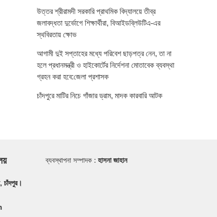
উত্তর শ্রীরামদী সরকারি প্রাথমিক বিদ্যালয়ে তীব্র
জলাবদ্ধতা দুর্ভোগে শিক্ষার্থীরা, বিআইডব্লিউটিএ-এর
স্থবিরতায় ক্ষোভ
আগামী দুই সপ্তাহের মধ্যে পরিবেশ ছাড়পত্র নেন, তা না
হলে প্রধানমন্ত্রী ও হাইকোর্টের নির্দেশনা মোতাবেক ব্যবস্থা
গ্রহন করা হবে:জেলা প্রশাসক
চাঁদপুরে মাটির নিচে গাঁজার ড্রাম, মাদক কারবারি আটক
ালয়
ব্যবস্থাপনা সম্পাদক :
হাসনা জাহান
, চাঁদপুর।
m