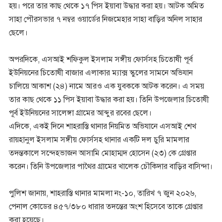
হয়। পরে তার কাছ থেকে ১৭ পিস ইয়াবা উদ্ধার করা হয়। আটক অমিত
সাহা পৌরসভার ৭ নম্বর ওয়ার্ডের নিজমেহার সাহা বাড়ির অনিল সাহার
ছেলে।
অপরদিকে, এসআই শফিকুল ইসলাম সঙ্গীয় ফোর্সসহ চিতোষী পূর্ব
ইউনিয়নের চিতোষী বাজার এলাকার ম্যাক্স স্কুলের সামনে অভিযান
চালিয়ে আকাশ (২৪) নামে আরও এক যুবককে আটক করেন। এ সময়
তার কাছ থেকে ১১ পিস ইয়াবা উদ্ধার করা হয়। তিনি উপজেলার চিতোষী
পূর্ব ইউনিয়নের সালেঙ্গা গ্রামের আব্দুর রবের ছেলে।
এদিকে, একই দিনে শাহরাস্তি থানার নিয়মিত অভিযানে এসআই শেখ
রায়হানুল ইসলাম সঙ্গীয় ফোর্সসহ থানার একটি দল চুরি মামলার
তদন্তকালে সন্দেহভাজন আসামি মোহাম্মদ হোসেন (২৩) কে গ্রেপ্তার
করেন। তিনি উপজেলার পাথৈর গ্রামের খালেক চৌকিদার বাড়ির বাসিন্দা।
পুলিশ জানায়, শাহরাস্তি থানার মামলা নং-১০, তারিখ ৭ জুন ২০২৬,
পেনাল কোডের ৪৫৭/৩৮০ ধারার তদন্তের অংশ হিসেবে তাকে গ্রেপ্তার
করা হয়েছে।