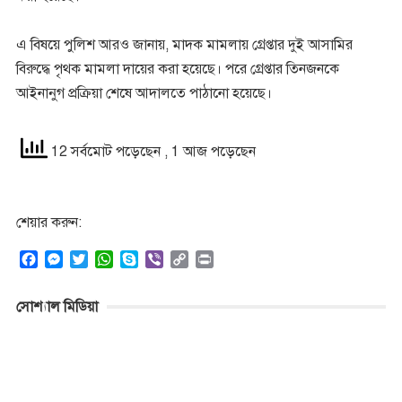
এ বিষয়ে পুলিশ আরও জানায়, মাদক মামলায় গ্রেপ্তার দুই আসামির
বিরুদ্ধে পৃথক মামলা দায়ের করা হয়েছে। পরে গ্রেপ্তার তিনজনকে
আইনানুগ প্রক্রিয়া শেষে আদালতে পাঠানো হয়েছে।
12 সর্বমোট পড়েছেন
, 1 আজ পড়েছেন
শেয়ার করুন:
F
M
T
W
S
V
C
P
a
e
w
h
k
i
o
r
c
s
i
a
y
b
p
i
সোশ্যাল মিডিয়া
e
s
t
t
p
e
y
n
b
e
t
s
e
r
L
t
o
n
e
A
i
o
g
r
p
n
k
e
p
k