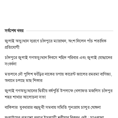
r
সর্বশেষ খবর
জুলাই অভ্যুত্থান স্মরণে চাঁদপুরে ম্যারাথন, অংশ নিলেন পাঁচ শতাধিক
প্রতিযোগী
চাঁদপুরে জুলাই গণঅভ্যুত্থান দিবসে শহিদ পরিবার এবং জুলাই যোদ্ধাদের
সংবর্ধনা
মতলবে নৌ পুলিশ ফাঁড়ির নাকের ডগায় কারেন্ট জালের রমরমা বাণিজ্য,
অবাধে চলছে মাছ শিকার
জুলাই গণঅভ্যুত্থানের দ্বিতীয় বর্ষপূর্তি উপলক্ষে খেলাফত মজলিস চাঁদপুর
শহর শাখার আলোচনা সভা
বাকিলার যুবধারার বহুমুখী সমবায় সমিতি পুনঃরায চালুর ঘোষনা
জুলাইয়ের প্রত্যাশা পূরণে ইসলামী শরীয়ার বিকল্প নেই : মাওলানা