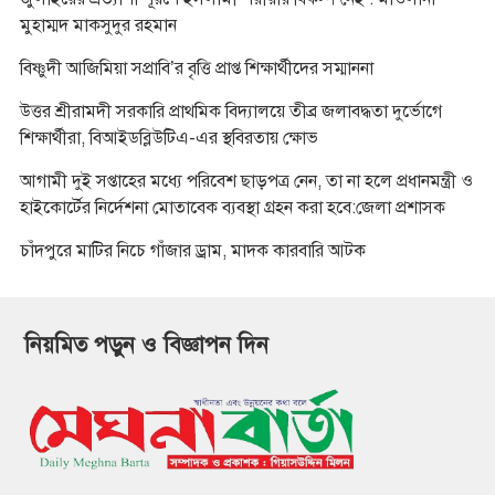
মুহাম্মদ মাকসুদুর রহমান
বিষ্ণুদী আজিমিয়া সপ্রাবি’র বৃত্তি প্রাপ্ত শিক্ষার্থীদের সম্মাননা
উত্তর শ্রীরামদী সরকারি প্রাথমিক বিদ্যালয়ে তীব্র জলাবদ্ধতা দুর্ভোগে
শিক্ষার্থীরা, বিআইডব্লিউটিএ-এর স্থবিরতায় ক্ষোভ
আগামী দুই সপ্তাহের মধ্যে পরিবেশ ছাড়পত্র নেন, তা না হলে প্রধানমন্ত্রী ও
হাইকোর্টের নির্দেশনা মোতাবেক ব্যবস্থা গ্রহন করা হবে:জেলা প্রশাসক
চাঁদপুরে মাটির নিচে গাঁজার ড্রাম, মাদক কারবারি আটক
নিয়মিত পড়ুন ও বিজ্ঞাপন দিন