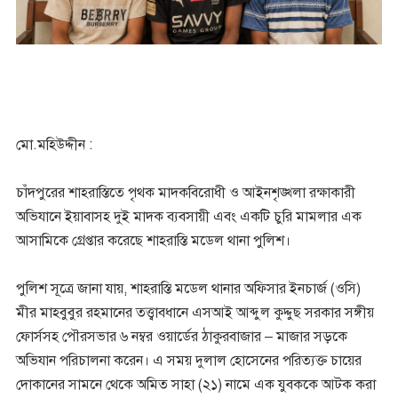
মো.মহিউদ্দীন :
চাঁদপুরের শাহরাস্তিতে পৃথক মাদকবিরোধী ও আইনশৃঙ্খলা রক্ষাকারী
অভিযানে ইয়াবাসহ দুই মাদক ব্যবসায়ী এবং একটি চুরি মামলার এক
আসামিকে গ্রেপ্তার করেছে শাহরাস্তি মডেল থানা পুলিশ।
পুলিশ সূত্রে জানা যায়, শাহরাস্তি মডেল থানার অফিসার ইনচার্জ (ওসি)
মীর মাহবুবুর রহমানের তত্ত্বাবধানে এসআই আব্দুল কুদ্দুছ সরকার সঙ্গীয়
ফোর্সসহ পৌরসভার ৬ নম্বর ওয়ার্ডের ঠাকুরবাজার – মাজার সড়কে
অভিযান পরিচালনা করেন। এ সময় দুলাল হোসেনের পরিত্যক্ত চায়ের
দোকানের সামনে থেকে অমিত সাহা (২১) নামে এক যুবককে আটক করা