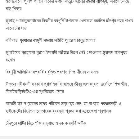
মতলবে নৌ পুলিশ ফাঁড়ির নাকের ডগায় কারেন্ট জালের রমরমা বাণিজ্য, অবাধে চলছে
মাছ শিকার
জুলাই গণঅভ্যুত্থানের দ্বিতীয় বর্ষপূর্তি উপলক্ষে খেলাফত মজলিস চাঁদপুর শহর শাখার
আলোচনা সভা
বাকিলার যুবধারার বহুমুখী সমবায় সমিতি পুনঃরায চালুর ঘোষনা
জুলাইয়ের প্রত্যাশা পূরণে ইসলামী শরীয়ার বিকল্প নেই : মাওলানা মুহাম্মদ মাকসুদুর
রহমান
বিষ্ণুদী আজিমিয়া সপ্রাবি’র বৃত্তি প্রাপ্ত শিক্ষার্থীদের সম্মাননা
উত্তর শ্রীরামদী সরকারি প্রাথমিক বিদ্যালয়ে তীব্র জলাবদ্ধতা দুর্ভোগে শিক্ষার্থীরা,
বিআইডব্লিউটিএ-এর স্থবিরতায় ক্ষোভ
আগামী দুই সপ্তাহের মধ্যে পরিবেশ ছাড়পত্র নেন, তা না হলে প্রধানমন্ত্রী ও
হাইকোর্টের নির্দেশনা মোতাবেক ব্যবস্থা গ্রহন করা হবে:জেলা প্রশাসক
চাঁদপুরে মাটির নিচে গাঁজার ড্রাম, মাদক কারবারি আটক