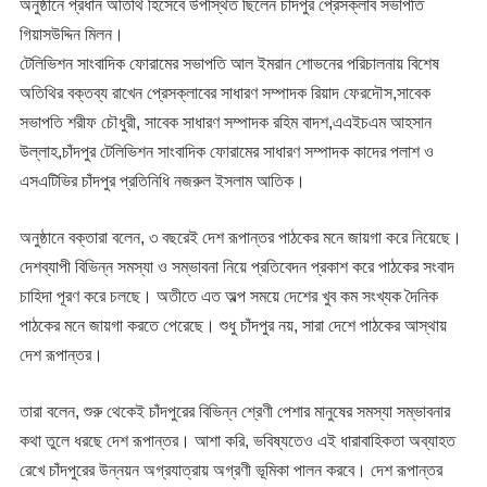
অনুষ্ঠানে প্রধান অতিথি হিসেবে উপস্থিত ছিলেন চাঁদপুর প্রেসক্লাব সভাপতি
গিয়াসউদ্দিন মিলন।
টেলিভিশন সাংবাদিক ফোরামের সভাপতি আল ইমরান শোভনের পরিচালনায় বিশেষ
অতিথির বক্তব্য রাখেন প্রেসক্লাবের সাধারণ সম্পাদক রিয়াদ ফেরদৌস,সাবেক
সভাপতি শরীফ চৌধুরী, সাবেক সাধারণ সম্পাদক রহিম বাদশ,এএইচএম আহসান
উল্লাহ,চাঁদপুর টেলিভিশন সাংবাদিক ফোরামের সাধারণ সম্পাদক কাদের পলাশ ও
এসএটিভির চাঁদপুর প্রতিনিধি নজরুল ইসলাম আতিক।
অনুষ্ঠানে বক্তারা বলেন, ৩ বছরেই দেশ রূপান্তর পাঠকের মনে জায়গা করে নিয়েছে।
দেশব্যাপী বিভিন্ন সমস্যা ও সম্ভাবনা নিয়ে প্রতিবেদন প্রকাশ করে পাঠকের সংবাদ
চাহিদা পূরণ করে চলছে। অতীতে এত অল্প সময়ে দেশের খুব কম সংখ্যক দৈনিক
পাঠকের মনে জায়গা করতে পেরেছে। শুধু চাঁদপুর নয়, সারা দেশে পাঠকের আস্থায়
দেশ রূপান্তর।
তারা বলেন, শুরু থেকেই চাঁদপুরের বিভিন্ন শ্রেণী পেশার মানুষের সমস্যা সম্ভাবনার
কথা তুলে ধরছে দেশ রূপান্তর। আশা করি, ভবিষ্যতেও এই ধারাবাহিকতা অব্যাহত
রেখে চাঁদপুরের উন্নয়ন অগ্রযাত্রায় অগ্রণী ভূমিকা পালন করবে। দেশ রূপান্তর