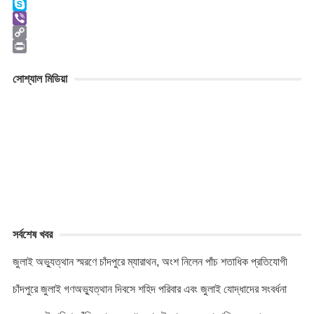
e
s
w
W
b
s
i
h
S
o
e
t
a
k
V
o
n
t
t
y
i
C
k
g
e
s
p
b
o
P
e
r
A
e
e
p
r
সোশ্যাল মিডিয়া
r
p
r
y
i
p
L
n
i
t
n
k
সর্বশেষ খবর
জুলাই অভ্যুত্থান স্মরণে চাঁদপুরে ম্যারাথন, অংশ নিলেন পাঁচ শতাধিক প্রতিযোগী
চাঁদপুরে জুলাই গণঅভ্যুত্থান দিবসে শহিদ পরিবার এবং জুলাই যোদ্ধাদের সংবর্ধনা