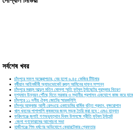
সোশ্যাল মিডিয়া
সর্বশেষ খবর
চাঁদপুরে সফল অস্ত্রোপচার, বের হলো ৬.৪৫ কেজির টিউমার
বর্ষীয়ান আইনজীবী অ্যাডভোকেট রুহুল আমিনের দাফন সম্পন্ন
চাঁদপুরে মরহুম আব্দুল মতিন মোল্লা স্মৃতি ফুটবল টুর্নামেন্টের পুরস্কার বিতরণ
দৃশ্যমান উন্নয়ন পৌঁছে দিতে সরকার ও স্থানীয় প্রশাসন একযোগে কাজ করে যাচ্
চাঁদপুরে ১১ দলীয় ঐক্য জোটের স্মারকলিপি
চাঁদপুর আক্কাছ আলী রেলওয়ে একাডেমির বার্ষিক বৃত্তি প্রদান, বৃক্ষরোপান
খাল খননের পাশাপাশি কৃষকদের জন্য সড়ক তৈরি করা হবে : এমএ হান্নান
ফরিদগঞ্জে জুলাই গণঅভ্যুত্থান দিবস উপলক্ষে প্রীতি ফুটবল টুর্নামেন্ট
জেলা গণফোরামের আলোচনা সভা
হাজীগঞ্জে শিশু ধর্ষণের অভিযোগে কেয়ারটেকার গ্রেফতার