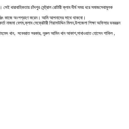
ই ধারাবাহিকতায় চাঁদপুর সেন্ট্রাল রোটারী ক্লাব দীর্ঘ সময় ধরে সমাজসেবামূলক
যালেঞ্জিং কাজে অংশগ্রহণ করেন। আমি আপনাদের সাথে থাকবো।
র্তা নাজমা বেগম,ক্লাব সেক্রেটারী গিয়াসউদ্দিন মিলন,উপজেলা শিক্ষা অফিসার ভবরঞ্জন
াক আহমেদ খান, সবেবরাত সরকার, নূরুল আমিন খান আকাশ,সাখাওয়াত হোসেন শাকিল ,