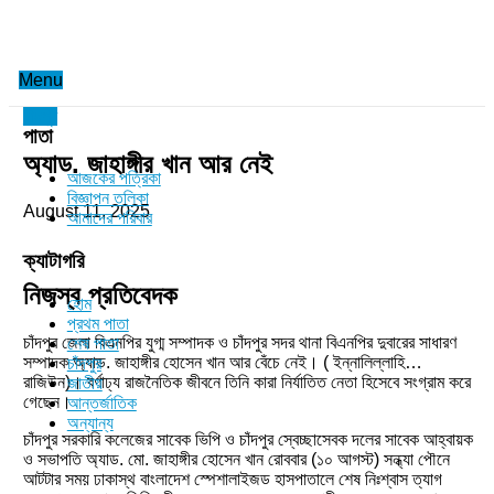
Menu
চাঁদপুর
পাতা
অ্যাড. জাহাঙ্গীর খান আর নেই
আজকের পত্রিকা
বিজ্ঞাপন তলিকা
August 11, 2025
আমাদের পরিবার
ক্যাটাগরি
নিজস্ব প্রতিবেদক
হোম
প্রথম পাতা
চাঁদপুর জেলা বিএনপির যুগ্ম সম্পাদক ও চাঁদপুর সদর থানা বিএনপির দুবারের সাধারণ
শেষ পাতা
সম্পাদক অ্যাড. জাহাঙ্গীর হোসেন খান আর বেঁচে নেই। ( ইন্নালিল্লাহি…
চাঁদপুর
রাজিউন)। বর্ণাঢ্য রাজনৈতিক জীবনে তিনি কারা নির্যাতিত নেতা হিসেবে সংগ্রাম করে
জাতীয়
গেছেন।
আন্তর্জাতিক
অন্যান্য
চাঁদপুর সরকারি কলেজের সাবেক ভিপি ও চাঁদপুর স্বেচ্ছাসেবক দলের সাবেক আহ্বায়ক
ও সভাপতি অ্যাড. মো. জাহাঙ্গীর হোসেন খান রোববার (১০ আগস্ট) সন্ধ্যা পৌনে
আটটার সময় ঢাকাস্থ বাংলাদেশ স্পেশালাইজড হাসপাতালে শেষ নিঃশ্বাস ত্যাগ