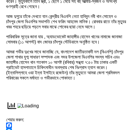
করেন। মৃত্যুকালে তিনি স্ত্রী, ১ ছেলে ১ মেয়ে সহ বহু আত্মীয়-স্বজন ও অসংখ্য
গুণগ্রাহী রেখে গেছেন।
আজ দুপুরে তাঁকে দেখতে যান কেন্দ্রীয় বিএনপি নেতা হাবিবুন নবী খান সোহেল ও
চাঁদপুর জেলা বিএনপির সভাপতি শেখ ফরিদ আহমেদ মানিক। রোববার রাতে তাঁর মৃত্যুর
খবর শহরে ছড়িয়ে পড়লে সবার মাঝে শোকের ছায়া নেমে আসে।
পারিবারিক সূত্রে জানা যায় , অ্যাডভোকেট জাহাঙ্গীর হোসেন খানের নামাজে জানাজা
সোমবার (১১ আগস্ট) বাদ জোহর চাঁদপুর স্টেডিয়ামে অনুষ্ঠিত হবে।
আমরা গভীর দুঃখের সাথে জানাচ্ছি যে, বাংলাদেশ জাতীয়তাবাদী দল (বিএনপি) চাঁদপুর
জেলা শাখার যুগ্ম সাধারণ সম্পাদক এবং সদর উপজেলা বিএনপির সদস্য সচিব এডঃ
জাহাঙ্গীর হোসেন খান গতকাল ১০ আগষ্ট (রবিবার) সন্ধ্যা ৭:৫০ টায় ঢাকার একটি
প্রাইভেট হাসপাতালে চিকিৎসাধীন অবস্থায় শেষ নিঃশ্বাস ত্যাগ করেন।
(ইন্নালিল্লাহে ওয়া ইন্না ইলাইহে রজেউন) তাঁর মৃত্যুতে আমরা জেলা শ্রমিকদল
পরিবারের সকলে মর্মাহত ও গভীরভাবে শোকাহত।
শেয়ার করুন: