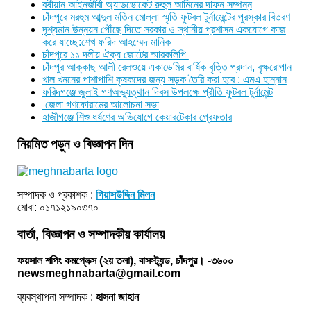
বর্ষীয়ান আইনজীবী অ্যাডভোকেট রুহুল আমিনের দাফন সম্পন্ন
চাঁদপুরে মরহুম আব্দুল মতিন মোল্লা স্মৃতি ফুটবল টুর্নামেন্টের পুরস্কার বিতরণ
দৃশ্যমান উন্নয়ন পৌঁছে দিতে সরকার ও স্থানীয় প্রশাসন একযোগে কাজ
করে যাচ্ছে:শেখ ফরিদ আহম্মেদ মানিক
চাঁদপুরে ১১ দলীয় ঐক্য জোটের স্মারকলিপি
চাঁদপুর আক্কাছ আলী রেলওয়ে একাডেমির বার্ষিক বৃত্তি প্রদান, বৃক্ষরোপান
খাল খননের পাশাপাশি কৃষকদের জন্য সড়ক তৈরি করা হবে : এমএ হান্নান
ফরিদগঞ্জে জুলাই গণঅভ্যুত্থান দিবস উপলক্ষে প্রীতি ফুটবল টুর্নামেন্ট
জেলা গণফোরামের আলোচনা সভা
হাজীগঞ্জে শিশু ধর্ষণের অভিযোগে কেয়ারটেকার গ্রেফতার
নিয়মিত পড়ুন ও বিজ্ঞাপন দিন
সম্পাদক ও প্রকাশক :
গিয়াসউদ্দিন মিলন
মোবা: ০১৭১২১৯০৩৭০
বার্তা, বিজ্ঞাপন ও সম্পাদকীয় কার্যালয়
ফয়সাল শপিং কমপ্লেক্স (২য় তলা), বাসস্ট্যন্ড, চাঁদপুর। -৩৬০০
newsmeghnabarta@gmail.com
ব্যবস্থাপনা সম্পাদক :
হাসনা জাহান