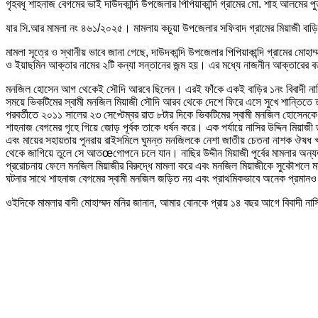
গৃহবধূ শাহনাজ বেগমের ভাই দাউদকান্দি উপজেলার পিপিয়াকান্দি গ্রামের মো. শাহ আলমের পু
যার সি.আর মামলা নং ৪৬১/২০২৫। মামলায় কচুয়া উপজেলার সফিবাদ গ্রামের মিয়াজী বাড়ির 
মামলা সূত্রে ও স্থানীয় ভাবে জানা গেছে, দাউদকান্দি উপজেলার পিপিয়াকান্দি গ্রামের
ও ইয়াছমিন আক্তার নামের ২টি কন্যা সন্তানের জন্ম হয়। এর মধ্যে নাজনীন আক্তারের 
মনজিল হোসেন আগ থেকেই সৌদি আরবে ছিলেন। এরই ফাঁকে একই বাড়ির ১নং বিবাদী নাসির উদ
সময়ে ভিকটিমের স্বামী মনজিল মিয়াজী সৌদি আরব থেকে দেশে ফিরে এসে সুখে শান্তিতে তা
পরবর্তীতে ২০১১ সালের ২৩ সেপ্টেম্বর রাত ৮টার দিকে ভিকটিমের স্বামী মনজিল হোসেনক
শাহনাজ বেগমের গৃহে গিয়ে জোড় পূর্বক তাকে ধর্ষন করে। এক পর্যায়ে নাসির উদ্দিন মিয়াজী
এবং মায়ের সহায়তায় পূনরায় রাইসমিলে ঘুমন্ত মনজিলকে নেশা জাতীয় চেতনা নাশক ঔষধ খাই
থেকে জাগিয়ে তুলে সে আতœগোপনে চলে যান। নাছির উদ্দীন মিয়াজী পূর্বের মামলার অন্য
প্ররোচনায় ফেলে মনজিল মিয়াজীর বিরুদ্ধে মামলা করে এবং মনজিল মিয়াজীকে সুকৌশলে মা
ঘটনার সাথে শাহনাজ বেগমের স্বামী মনজিল জড়িত নয় এবং প্রাথমিকভাবে অনেক প্রমান
ওইদিকে মামলার বাদী মোহাম্মদ মনির জানান, আমার বোনকে প্রায় ১৪ বছর আগে বিবাদী নাস