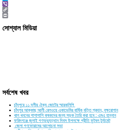
Skype
Viber
Copy
Link
Print
সোশ্যাল মিডিয়া
সর্বশেষ খবর
চাঁদপুরে ১১ দলীয় ঐক্য জোটের স্মারকলিপি
চাঁদপুর আক্কাছ আলী রেলওয়ে একাডেমির বার্ষিক বৃত্তি প্রদান, বৃক্ষরোপান
খাল খননের পাশাপাশি কৃষকদের জন্য সড়ক তৈরি করা হবে : এমএ হান্নান
ফরিদগঞ্জে জুলাই গণঅভ্যুত্থান দিবস উপলক্ষে প্রীতি ফুটবল টুর্নামেন্ট
জেলা গণফোরামের আলোচনা সভা