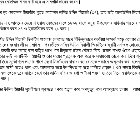
ত্র মোহাম্মদ মনির বাদী হয়ে এ মামলাটি দায়ের করেন।
নুর মোহাম্মদ মিয়াজীর পুত্র মোহাম্মদ নাসির উদ্দিন মিয়াজী (৩৭), তার ভাই আলাউদ্দিন 
 মোহাম্মদ শাহ আলমের মেয়ে শাহনাজ বেগমের সাথে ১৯৯৯ সালে কচুয়া উপজেলার সফিবাদ গ্রামে
বর্তমানে বয়স ২৪ ও ইয়াছমিনের বয়স ২১ বছর।
্দিন মিয়াজী ভিকটিম শাহনাজ বেগমের সাথে বিভিন্নভাবে পরকীয়া সম্পর্ক গড়ে তোলার চেষ
দের সংসার জীবন চলছিল। পরবর্তীতে নাসির উদ্দিন মিয়াজী ভিকটিমের স্বামী মনজিল হোসেনে
ে জরুরি কথা আছে বলে বাড়ির পাশে ধান চিড়ানো রাইস মেইলে নিয়ে চেতনা নাশক ঔষধ খাইয়ে
 তার ভাই আলাউদ্দীন মিয়াজী ও তার মায়ের প্রত্যক্ষ এবং পরোক্ষ সহায়তায় তাকে গলা চিপে শ
য়ে সুকৌশলে লাশের পাশে রেখে ভিকটিমের বাবা ও বড় বোনকে প্রথমে অসুস্থর কথা বলেন কিন
তম সাক্ষী হয়েও থানা এবং আদালতে ভয়ে উপস্থিত না হয়ে পালিয়ে বেড়ান। ওই সময়ে বিবাদীগন
মলা থেকে দুরে সরিয়ে রেখে তার জমিন,বাড়ির জায়গা ও টাকা পয়সা হাতিয়ে নিয়ে মনজিলকে 
ও পান।
ির উদ্দিন মিয়াজী সুকৌশলে শ্বাসরোধ করে হত্যা করে অপমৃত্যু বলে অপপ্রচার চালায়। আম