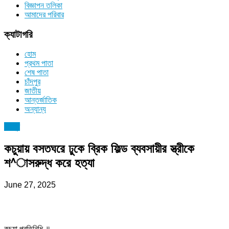
বিজ্ঞাপন তলিকা
আমাদের পরিবার
ক্যাটাগরি
হোম
প্রথম পাতা
শেষ পাতা
চাঁদপুর
জাতীয়
আন্তর্জাতিক
অন্যান্য
চাঁদপুর
কচুয়ায় বসতঘরে ঢুকে ব্রিক ফিল্ড ব্যবসায়ীর স্ত্রীকে
শ^াসরুদ্ধ করে হত্যা
June 27, 2025
কচুয়া প্রতিনিধি ॥