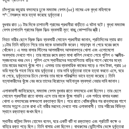
চাঁদপুরের কচুয়ায় বসতঘরে ঢুকে মমতাজ বেগম (৬৫) নামের এক বৃদ্ধা মহিলাকে
শ^াসরুদ্ধ করে হত্যা করেছে দুর্বৃত্তরা।
বুধবার রাত ১১ টার দিকে চাপাতলী গ্রামের প্রধানীয়া বাড়ীতে এ ঘটনা ঘটে। বৃদ্ধা মমতাজ
বেগম চাপাতলি গ্রামের ব্রিক ফিল্ড ব্যবসায়ী মৃত: বাচ্চু কোম্পানির স্ত্রী।
নিহত নারীর ছেলে ব্রিক ফিল্ড ব্যবসায়ী সোহেল প্রধানীয়া জানান, প্রতিদিনের ন্যায় রাত
১১টায় তিনি বাড়িতে গিয়ে তার মাকে ডাকাডাকি করেন। সাড়াশব্দ না পেয়ে ঘরের রুমে
খোঁজেন। এ সময় বাসার স্টিলের আলমারীসহ আসবাবপত্র খোলা এবং এলোমেলো
অবস্থায় দেখতে পান। তার মায়ের রুমে রক্ত মাখা বালিশ দেখতে পেয়ে পুলিশ ও আত্মীয়-
স্বজনদের খবর দেন। পুলিশ এসে স্থানীয়দের সহযোগিতায় বাড়ির পাশে ঝোপের মধ্যে
তার মায়ের মরদেহ খুঁজে পান। এসময় তার ব্যবসায়িক কাজের সাড়ে ৪ লাখ টাকা, প্রায় ১৫
ভরি স্বর্ণের গহনা নিয়ে যায় দুর্বৃত্তরা। তার দাবি দুর্বৃত্তরা তাকে হত্যা করতে এসে, ঘরে
না পেয়ে, দুর্বৃত্তদের চিনে ফেলায় তার মাকে পরিকল্পিত ভাবে হত্যা করেছে। তিনি
হত্যাকারীদের খুঁজে বের করে তাদের বিরোদ্ধে আইনানুক ব্যবস্থা নেয়ার দাবি জানান।
এলাকাবাসী জানিয়েছেন, মমতাজ বেগম বুধবার রাতে বসতঘরে একা ছিলেন। তার ছেলে
সোহেল প্রধানীয়া রাতে বাসায় এসে তার মাকে খুঁজে পায়নি। এক পর্যায়ে বাসার দরজা
খোলা ও বসতঘরের কক্ষগুলো রক্তাক্ত ছিল। পরে রাতে খোাঁজখুজির পর রান্নাঘরের পাশে
পাতার স্তুপে ঢেকে রাখা ওই নারীর মরদেহ দেখতে পায় এলাকাবাসী। তার শরীরের বিভিন্ন
স্থানে রক্তাক্ত জখম ছিল।
স্থানীয় বাসিন্দা মিলন হোসেন বলেন, ঘরে একটি বটি দা রক্তাক্ত এবং প্রতিটি কক্ষে ও
বাহিরে রক্ত পড়ে ছিল। তিনি বাসায় একা ছিলেন। বাথরুমের ভেন্টিলেটর ভেঙ্গে দুর্বৃত্তরা