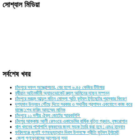
সোশ্যাল মিডিয়া
সর্বশেষ খবর
চাঁদপুরে সফল অস্ত্রোপচার, বের হলো ৬.৪৫ কেজির টিউমার
বর্ষীয়ান আইনজীবী অ্যাডভোকেট রুহুল আমিনের দাফন সম্পন্ন
চাঁদপুরে মরহুম আব্দুল মতিন মোল্লা স্মৃতি ফুটবল টুর্নামেন্টের পুরস্কার বিতরণ
দৃশ্যমান উন্নয়ন পৌঁছে দিতে সরকার ও স্থানীয় প্রশাসন একযোগে কাজ করে
যাচ্ছে:শেখ ফরিদ আহম্মেদ মানিক
চাঁদপুরে ১১ দলীয় ঐক্য জোটের স্মারকলিপি
চাঁদপুর আক্কাছ আলী রেলওয়ে একাডেমির বার্ষিক বৃত্তি প্রদান, বৃক্ষরোপান
খাল খননের পাশাপাশি কৃষকদের জন্য সড়ক তৈরি করা হবে : এমএ হান্নান
ফরিদগঞ্জে জুলাই গণঅভ্যুত্থান দিবস উপলক্ষে প্রীতি ফুটবল টুর্নামেন্ট
জেলা গণফোরামের আলোচনা সভা