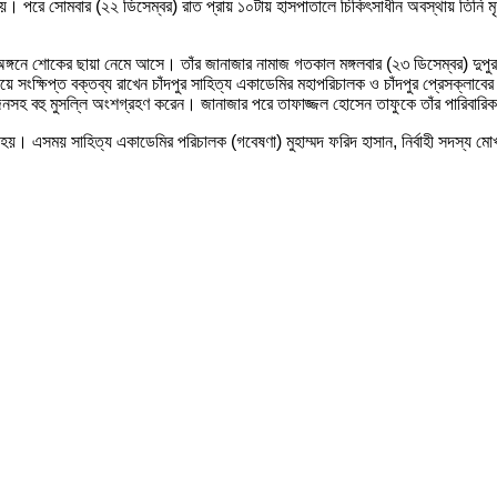
হয়। পরে সোমবার (২২ ডিসেম্বর) রাত প্রায় ১০টায় হাসপাতালে চিকিৎসাধীন অবস্থায় তিনি মৃত্য
ক অঙ্গনে শোকের ছায়া নেমে আসে। তাঁর জানাজার নামাজ গতকাল মঙ্গলবার (২৩ ডিসেম্বর) দু
া জানিয়ে সংক্ষিপ্ত বক্তব্য রাখেন চাঁদপুর সাহিত্য একাডেমির মহাপরিচালক ও চাঁদপুর প্রেস
বজনসহ বহু মুসল্লি অংশগ্রহণ করেন। জানাজার পরে তাফাজ্জল হোসেন তাফুকে তাঁর পারিবার
রা হয়। এসময় সাহিত্য একাডেমির পরিচালক (গবেষণা) মুহাম্মদ ফরিদ হাসান, নির্বাহী সদস্য ম