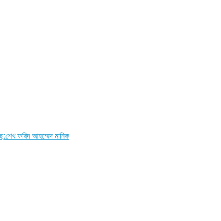
ছে:শেখ ফরিদ আহম্মেদ মানিক