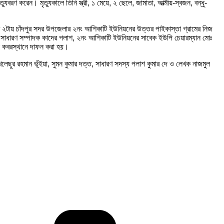
ুবরণ করেন। মৃত্যুকালে তিনি স্ত্রী, ১ মেয়ে, ২ ছেলে, জামাতা, আত্মীয়-স্বজন, বন্ধু-
পুর ২টায় চাঁদপুর সদর উপজেলার ২নং আশিকাটি ইউনিয়নের উত্তর পাইকাস্তা গ্রামের নিজ
ক্লাবের সাধারণ সম্পাদক কাদের পলাশ, ২নং আশিকাটি ইউনিয়নের সাবেক ইউপি চেয়ারম্যান মোঃ
িক কবরস্থানে দাফন করা হয়।
োখলেছুর রহমান ভূঁইয়া, সুমন কুমার দত্ত, সাধারণ সদস্য পলাশ কুমার দে ও লেখক নাজমুল