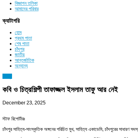
বিজ্ঞাপন তলিকা
আমাদের পরিবার
ক্যাটাগরি
হোম
প্রথম পাতা
শেষ পাতা
চাঁদপুর
জাতীয়
আন্তর্জাতিক
অন্যান্য
চাঁদপুর
কবি ও চিত্রশিল্পী তাফাজ্জল ইসলাম তাফু আর নেই
December 23, 2025
স্টাফ রিপোর্টারঃ
চাঁদপুর সাহিত্য-সাংস্কৃতিক অঙ্গনের পরিচিত মুখ, সাহিত্য একাডেমি, চাঁদপুরের সাধারণ স