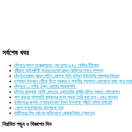
সর্বশেষ খবর
চাঁদপুরে সফল অস্ত্রোপচার, বের হলো ৬.৪৫ কেজির টিউমার
বর্ষীয়ান আইনজীবী অ্যাডভোকেট রুহুল আমিনের দাফন সম্পন্ন
চাঁদপুরে মরহুম আব্দুল মতিন মোল্লা স্মৃতি ফুটবল টুর্নামেন্টের পুরস্কার বিতরণ
দৃশ্যমান উন্নয়ন পৌঁছে দিতে সরকার ও স্থানীয় প্রশাসন একযোগে কাজ করে যাচ্
চাঁদপুরে ১১ দলীয় ঐক্য জোটের স্মারকলিপি
চাঁদপুর আক্কাছ আলী রেলওয়ে একাডেমির বার্ষিক বৃত্তি প্রদান, বৃক্ষরোপান
খাল খননের পাশাপাশি কৃষকদের জন্য সড়ক তৈরি করা হবে : এমএ হান্নান
ফরিদগঞ্জে জুলাই গণঅভ্যুত্থান দিবস উপলক্ষে প্রীতি ফুটবল টুর্নামেন্ট
জেলা গণফোরামের আলোচনা সভা
হাজীগঞ্জে শিশু ধর্ষণের অভিযোগে কেয়ারটেকার গ্রেফতার
নিয়মিত পড়ুন ও বিজ্ঞাপন দিন